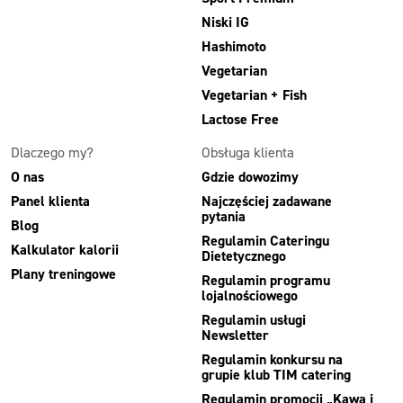
Niski IG
Hashimoto
Vegetarian
Vegetarian + Fish
Lactose Free
Dlaczego my?
Obsługa klienta
O nas
Gdzie dowozimy
Panel klienta
Najczęściej zadawane
pytania
Blog
Regulamin Cateringu
Kalkulator kalorii
Dietetycznego
Plany treningowe
Regulamin programu
lojalnościowego
Regulamin usługi
Newsletter
Regulamin konkursu na
grupie klub TIM catering
Regulamin promocji „Kawa i