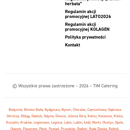
herbata”
Regulamin akcji
promocyjnej LATO2026
Regulamin akcji
promocyjnej KOLAGEN
Polityka prywatności
Kontakt
© Wszystkie prawa zastrzeżone – 2026 – TIM Catering
Białystok
,
Bielsko Biała
,
Bydgoszcz
,
Bytom
,
Chorzów
,
Częstochowa
,
Dąbrowa
Górnicza
,
Elbląg
,
Gdańsk
,
Gdynia
,
Gliwice
,
Jelenia Góra
,
Kalisz
,
Katowice
,
Kielce
,
Koszalin
,
Kraków
,
Legionowo
,
Legnica
,
Lubin
,
Lublin
,
Łódź
,
Marki
,
Olsztyn
,
Opole
,
Otwock
,
Piaseczno
,
Płock
,
Poznań
,
Pruszków
,
Radom
,
Ruda Śląska
,
Rybnik
,