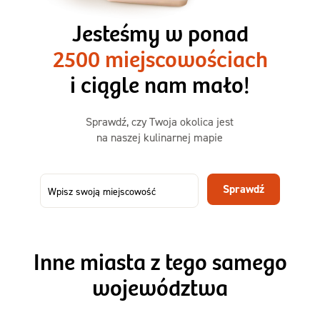
3 razy TAK
1500kcal - 2250kcal
Jesteśmy w ponad
3 sycące posiłki o większej objętości. Mniej dań,
2500 miejscowościach
ta sama wygoda!
i ciągle nam mało!
Zamów już od
Sprawdź, czy Twoja okolica jest
50,31 zł
73,99
na naszej kulinarnej mapie
-32%
TAK
Zamów dietę!
Sprawdź
Menu
Szczegóły diety 3xTAK
Inne miasta z tego samego
województwa