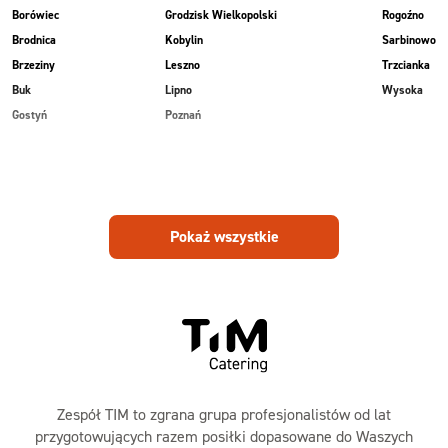
Borówiec
Grodzisk Wielkopolski
Rogoźno
Brodnica
Kobylin
Sarbinowo
Brzeziny
Leszno
Trzcianka
Buk
Lipno
Wysoka
Gostyń
Poznań
Pokaż wszystkie
Zespół TIM to zgrana grupa profesjonalistów od lat
przygotowujących razem posiłki dopasowane do Waszych