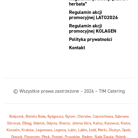
herbata”
Regulamin akcji
promocyjnej LATO2026
Regulamin akcji
promocyjnej KOLAGEN
Polityka prywatności
Kontakt
© Wszystkie prawa zastrzeżone – 2026 – TIM Catering
Białystok
,
Bielsko Biała
,
Bydgoszcz
,
Bytom
,
Chorzów
,
Częstochowa
,
Dąbrowa
Górnicza
,
Elbląg
,
Gdańsk
,
Gdynia
,
Gliwice
,
Jelenia Góra
,
Kalisz
,
Katowice
,
Kielce
,
Koszalin
,
Kraków
,
Legionowo
,
Legnica
,
Lubin
,
Lublin
,
Łódź
,
Marki
,
Olsztyn
,
Opole
,
Otwock
,
Piaseczno
,
Płock
,
Poznań
,
Pruszków
,
Radom
,
Ruda Śląska
,
Rybnik
,