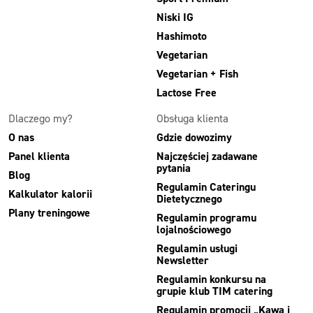
Niski IG
Hashimoto
Vegetarian
Vegetarian + Fish
Lactose Free
Dlaczego my?
Obsługa klienta
O nas
Gdzie dowozimy
Panel klienta
Najczęściej zadawane
pytania
Blog
Regulamin Cateringu
Kalkulator kalorii
Dietetycznego
Plany treningowe
Regulamin programu
lojalnościowego
Regulamin usługi
Newsletter
Regulamin konkursu na
grupie klub TIM catering
Regulamin promocji „Kawa i