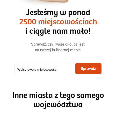
3 razy TAK
1500kcal - 2250kcal
Jesteśmy w ponad
3 sycące posiłki o większej objętości. Mniej dań,
2500 miejscowościach
ta sama wygoda!
i ciągle nam mało!
Zamów już od
Sprawdź, czy Twoja okolica jest
50,31 zł
73,99
na naszej kulinarnej mapie
-32%
TAK
Zamów dietę!
Sprawdź
Menu
Szczegóły diety 3xTAK
Inne miasta z tego samego
województwa