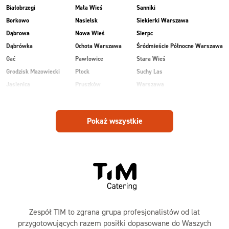
Białobrzegi
Mała Wieś
Sanniki
Borkowo
Nasielsk
Siekierki Warszawa
Dąbrowa
Nowa Wieś
Sierpc
Dąbrówka
Ochota Warszawa
Śródmieście Północne Warszawa
Gać
Pawłowice
Stara Wieś
Grodzisk Mazowiecki
Płock
Suchy Las
Jasienica
Pruszków
Warszawa
Kobiałka Warszawa
Przasnysz
Wawer Warszawa
Kozienice
Radom
Wesoła
Pokaż wszystkie
Laski
Ruda
Zalesie
Maków Mazowiecki
Rudnik
Zielonka
Zespół TIM to zgrana grupa profesjonalistów od lat
przygotowujących razem posiłki dopasowane do Waszych