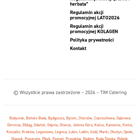
herbata”
Regulamin akcji
promocyjnej LATO2026
Regulamin akcji
promocyjnej KOLAGEN
Polityka prywatności
Kontakt
© Wszystkie prawa zastrzeżone – 2026 – TIM Catering
Białystok
,
Bielsko Biała
,
Bydgoszcz
,
Bytom
,
Chorzów
,
Częstochowa
,
Dąbrowa
Górnicza
,
Elbląg
,
Gdańsk
,
Gdynia
,
Gliwice
,
Jelenia Góra
,
Kalisz
,
Katowice
,
Kielce
,
Koszalin
,
Kraków
,
Legionowo
,
Legnica
,
Lubin
,
Lublin
,
Łódź
,
Marki
,
Olsztyn
,
Opole
,
Otwock
,
Piaseczno
,
Płock
,
Poznań
,
Pruszków
,
Radom
,
Ruda Śląska
,
Rybnik
,