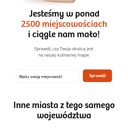
3 razy TAK
1500kcal - 2250kcal
Jesteśmy w ponad
3 sycące posiłki o większej objętości. Mniej dań,
2500 miejscowościach
ta sama wygoda!
i ciągle nam mało!
Zamów już od
Sprawdź, czy Twoja okolica jest
50,31 zł
73,99
na naszej kulinarnej mapie
-32%
TAK
Zamów dietę!
Sprawdź
Menu
Szczegóły diety 3xTAK
Inne miasta z tego samego
województwa