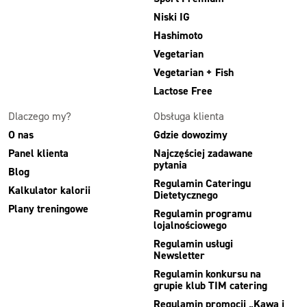
Niski IG
Hashimoto
Vegetarian
Vegetarian + Fish
Lactose Free
Dlaczego my?
Obsługa klienta
O nas
Gdzie dowozimy
Panel klienta
Najczęściej zadawane
pytania
Blog
Regulamin Cateringu
Kalkulator kalorii
Dietetycznego
Plany treningowe
Regulamin programu
lojalnościowego
Regulamin usługi
Newsletter
Regulamin konkursu na
grupie klub TIM catering
Regulamin promocji „Kawa i