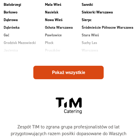
Białobrzegi
Mała Wieś
Sanniki
Borkowo
Nasielsk
Siekierki Warszawa
Dąbrowa
Nowa Wieś
Sierpc
Dąbrówka
Ochota Warszawa
Śródmieście Północne Warszawa
Gać
Pawłowice
Stara Wieś
Grodzisk Mazowiecki
Płock
Suchy Las
Jasienica
Pruszków
Warszawa
Kobiałka Warszawa
Przasnysz
Wawer Warszawa
Kozienice
Radom
Wesoła
Pokaż wszystkie
Laski
Ruda
Zalesie
Maków Mazowiecki
Rudnik
Zielonka
Zespół TIM to zgrana grupa profesjonalistów od lat
przygotowujących razem posiłki dopasowane do Waszych