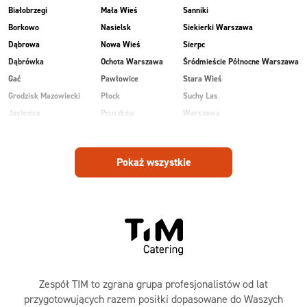
Białobrzegi
Mała Wieś
Sanniki
Borkowo
Nasielsk
Siekierki Warszawa
Dąbrowa
Nowa Wieś
Sierpc
Dąbrówka
Ochota Warszawa
Śródmieście Północne Warszawa
Gać
Pawłowice
Stara Wieś
Grodzisk Mazowiecki
Płock
Suchy Las
Jasienica
Pruszków
Warszawa
Kobiałka Warszawa
Przasnysz
Wawer Warszawa
Kozienice
Radom
Wesoła
Pokaż wszystkie
Laski
Ruda
Zalesie
Maków Mazowiecki
Rudnik
Zielonka
Zespół TIM to zgrana grupa profesjonalistów od lat
przygotowujących razem posiłki dopasowane do Waszych