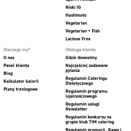
Niski IG
Hashimoto
Vegetarian
Vegetarian + Fish
Lactose Free
Dlaczego my?
Obsługa klienta
O nas
Gdzie dowozimy
Panel klienta
Najczęściej zadawane
pytania
Blog
Regulamin Cateringu
Kalkulator kalorii
Dietetycznego
Plany treningowe
Regulamin programu
lojalnościowego
Regulamin usługi
Newsletter
Regulamin konkursu na
grupie klub TIM catering
Regulamin promocji „Kawa i