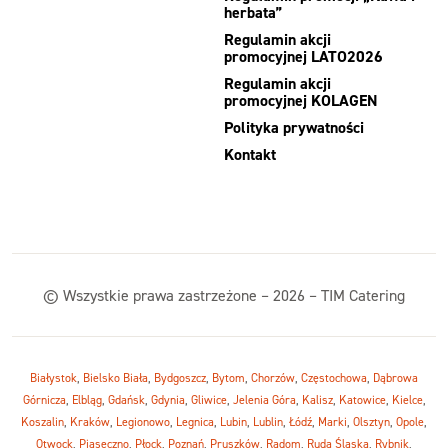
herbata”
Regulamin akcji
promocyjnej LATO2026
Regulamin akcji
promocyjnej KOLAGEN
Polityka prywatności
Kontakt
© Wszystkie prawa zastrzeżone – 2026 – TIM Catering
Białystok
,
Bielsko Biała
,
Bydgoszcz
,
Bytom
,
Chorzów
,
Częstochowa
,
Dąbrowa
Górnicza
,
Elbląg
,
Gdańsk
,
Gdynia
,
Gliwice
,
Jelenia Góra
,
Kalisz
,
Katowice
,
Kielce
,
Koszalin
,
Kraków
,
Legionowo
,
Legnica
,
Lubin
,
Lublin
,
Łódź
,
Marki
,
Olsztyn
,
Opole
,
Otwock
,
Piaseczno
,
Płock
,
Poznań
,
Pruszków
,
Radom
,
Ruda Śląska
,
Rybnik
,