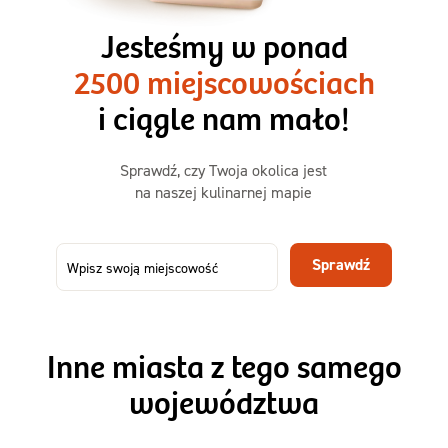
3 razy TAK
1500kcal - 2250kcal
Jesteśmy w ponad
3 sycące posiłki o większej objętości. Mniej dań,
2500 miejscowościach
ta sama wygoda!
i ciągle nam mało!
Zamów już od
Sprawdź, czy Twoja okolica jest
50,31 zł
73,99
na naszej kulinarnej mapie
-32%
TAK
Zamów dietę!
Sprawdź
Menu
Szczegóły diety 3xTAK
Inne miasta z tego samego
województwa