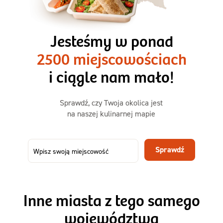
3 razy TAK
1500kcal - 2250kcal
Jesteśmy w ponad
3 sycące posiłki o większej objętości. Mniej dań,
2500 miejscowościach
ta sama wygoda!
i ciągle nam mało!
Zamów już od
Sprawdź, czy Twoja okolica jest
50,31 zł
73,99
na naszej kulinarnej mapie
-32%
TAK
Zamów dietę!
Sprawdź
Menu
Szczegóły diety 3xTAK
Inne miasta z tego samego
województwa