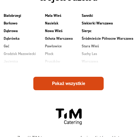
Białobrzegi
Mała Wieś
Sanniki
Borkowo
Nasielsk
Siekierki Warszawa
Dąbrowa
Nowa Wieś
Sierpc
Dąbrówka
Ochota Warszawa
Śródmieście Północne Warszawa
Gać
Pawłowice
Stara Wieś
Grodzisk Mazowiecki
Płock
Suchy Las
Jasienica
Pruszków
Warszawa
Kobiałka Warszawa
Przasnysz
Wawer Warszawa
Kozienice
Radom
Wesoła
Pokaż wszystkie
Laski
Ruda
Zalesie
Maków Mazowiecki
Rudnik
Zielonka