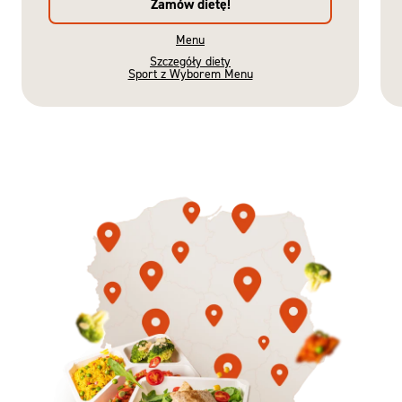
Zamów dietę!
Menu
Szczegóły diety
Sport z Wyborem Menu
Gotowe
Nowość
Diety