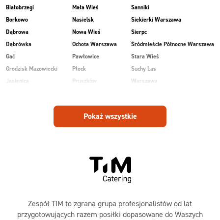
Białobrzegi
Mała Wieś
Sanniki
Borkowo
Nasielsk
Siekierki Warszawa
Dąbrowa
Nowa Wieś
Sierpc
Dąbrówka
Ochota Warszawa
Śródmieście Północne Warszawa
Gać
Pawłowice
Stara Wieś
Grodzisk Mazowiecki
Płock
Suchy Las
Jasienica
Pruszków
Warszawa
Kobiałka Warszawa
Przasnysz
Wawer Warszawa
Kozienice
Radom
Wesoła
Pokaż wszystkie
Laski
Ruda
Zalesie
Maków Mazowiecki
Rudnik
Zielonka
Zespół TIM to zgrana grupa profesjonalistów od lat
przygotowujących razem posiłki dopasowane do Waszych