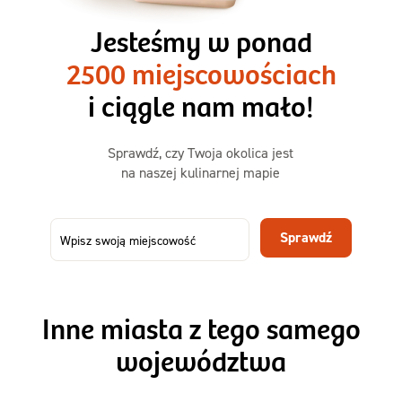
3 razy TAK
1500kcal - 2250kcal
Jesteśmy w ponad
3 sycące posiłki o większej objętości. Mniej dań,
2500 miejscowościach
ta sama wygoda!
i ciągle nam mało!
Zamów już od
Sprawdź, czy Twoja okolica jest
50,31 zł
73,99
na naszej kulinarnej mapie
-32%
TAK
Zamów dietę!
Sprawdź
Menu
Szczegóły diety 3xTAK
Inne miasta z tego samego
województwa