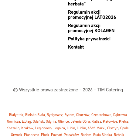
herbata”
Regulamin akcji
promocyjnej LATO2026
Regulamin akcji
promocyjnej KOLAGEN
Polityka prywatności
Kontakt
© Wszystkie prawa zastrzeżone – 2026 – TIM Catering
Białystok
,
Bielsko Biała
,
Bydgoszcz
,
Bytom
,
Chorzów
,
Częstochowa
,
Dąbrowa
Górnicza
,
Elbląg
,
Gdańsk
,
Gdynia
,
Gliwice
,
Jelenia Góra
,
Kalisz
,
Katowice
,
Kielce
,
Koszalin
,
Kraków
,
Legionowo
,
Legnica
,
Lubin
,
Lublin
,
Łódź
,
Marki
,
Olsztyn
,
Opole
,
Otwock
,
Piaseczno
,
Płock
,
Poznań
,
Pruszków
,
Radom
,
Ruda Śląska
,
Rybnik
,