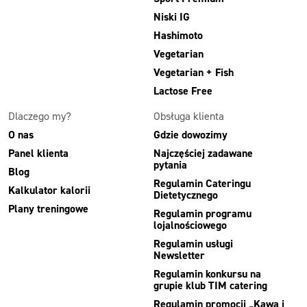
Niski IG
Hashimoto
Vegetarian
Vegetarian + Fish
Lactose Free
Dlaczego my?
Obsługa klienta
O nas
Gdzie dowozimy
Panel klienta
Najczęściej zadawane
pytania
Blog
Regulamin Cateringu
Kalkulator kalorii
Dietetycznego
Plany treningowe
Regulamin programu
lojalnościowego
Regulamin usługi
Newsletter
Regulamin konkursu na
grupie klub TIM catering
Regulamin promocji „Kawa i