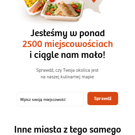
3 razy TAK
1500kcal - 2250kcal
Jesteśmy w ponad
3 sycące posiłki o większej objętości. Mniej dań,
2500 miejscowościach
ta sama wygoda!
i ciągle nam mało!
Zamów już od
Sprawdź, czy Twoja okolica jest
50,31 zł
73,99
na naszej kulinarnej mapie
-32%
TAK
Zamów dietę!
Sprawdź
Menu
Szczegóły diety 3xTAK
Inne miasta z tego samego