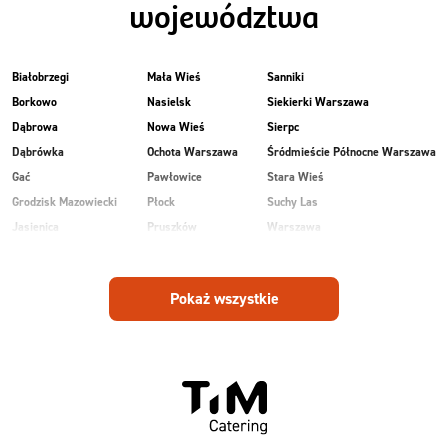
województwa
Białobrzegi
Mała Wieś
Sanniki
Borkowo
Nasielsk
Siekierki Warszawa
Dąbrowa
Nowa Wieś
Sierpc
Dąbrówka
Ochota Warszawa
Śródmieście Północne Warszawa
Gać
Pawłowice
Stara Wieś
Grodzisk Mazowiecki
Płock
Suchy Las
Jasienica
Pruszków
Warszawa
Kobiałka Warszawa
Przasnysz
Wawer Warszawa
Kozienice
Radom
Wesoła
Pokaż wszystkie
Laski
Ruda
Zalesie
Maków Mazowiecki
Rudnik
Zielonka