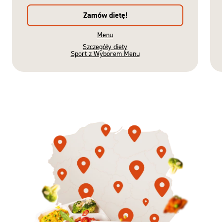
Zamów dietę!
Menu
Szczegóły diety
Sport z Wyborem Menu
Gotowe
Nowość
Diety