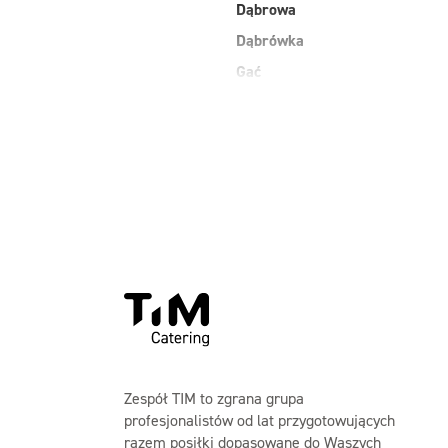
Dąbrowa
Dąbrówka
Gać
Grodzisk Mazowiecki
Jasienica
Kobiałka Warszawa
Kozienice
Laski
Maków Mazowiecki
Zespół TIM to zgrana grupa
profesjonalistów od lat przygotowujących
razem posiłki dopasowane do Waszych