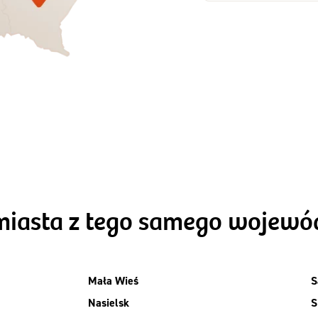
Zamów dietę!
Zamów dietę!
Menu
Menu
Szczegóły diet
zegóły diety 3xTAK
Standard
miasta z tego samego wojew
Mała Wieś
S
Nasielsk
S