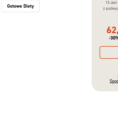
15 dań
Gotowe Diety
z podwyż
62
-30
Spo
Gotowe
Diety