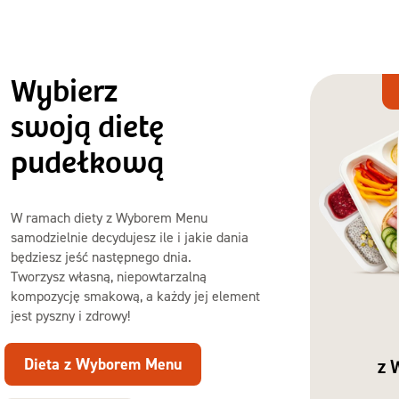
Wybierz
Dieta
z Wyborem
swoją dietę
Menu
pudełkową
W ramach diety z Wyborem Menu
samodzielnie decydujesz ile i jakie dania
będziesz jeść następnego dnia.
Tworzysz własną, niepowtarzalną
kompozycję smakową, a każdy jej element
jest pyszny i zdrowy!
Dieta z Wyborem Menu
z 