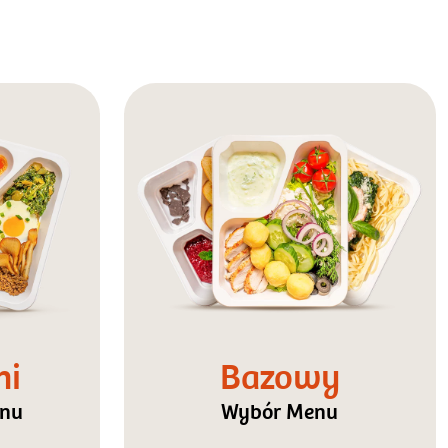
ni
Bazowy
enu
Wybór Menu