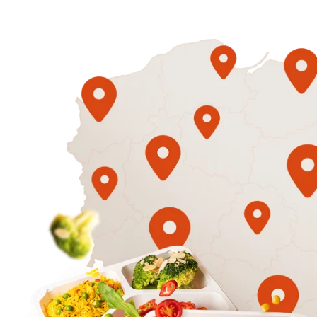
1500
3 sycące p
Mniej
50