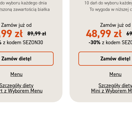
 do wyboru każdego dnia
10 dań do wyboru każde
szoną zawartością białka
To wygoda w niższej c
Zamów już od
Zamów już od
,99 zł
48,99 zł
89,99 zł
69
%
-30%
z kodem SEZON30
z kodem SEZ
Zamów dietę!
Zamów dietę!
Menu
Menu
Szczegóły diety
Szczegóły diet
rt z Wyborem Menu
Mini z Wyborem 
Nowość