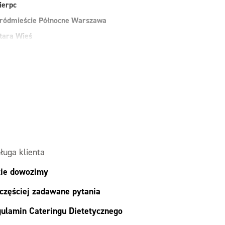
ierpc
ródmieście Północne Warszawa
tara Wieś
uchy Las
arszawa
awer Warszawa
esoła
alesie
ielonka
ługa klienta
ie dowozimy
częściej zadawane pytania
ulamin Cateringu Dietetycznego