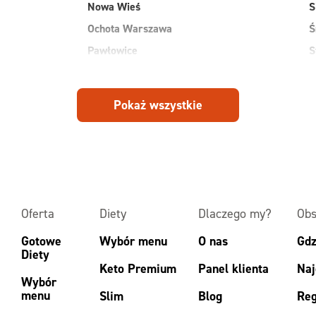
Nowa Wieś
S
Ochota Warszawa
Ś
Pawłowice
S
Płock
S
Pruszków
W
Pokaż wszystkie
Przasnysz
W
Radom
W
Ruda
Z
Rudnik
Z
Oferta
Diety
Dlaczego my?
Obs
Gotowe
Wybór menu
O nas
Gdz
Diety
Keto Premium
Panel klienta
Naj
Wybór
menu
Slim
Blog
Reg