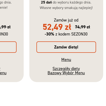
go dnia.
25 dań
do wyboru każdego dnia.
enie!
Własne wybory smakują najlepiej!
Zamów już od
52,49 zł
,99 zł
74,99 zł
-30%
ON30
z kodem SEZON30
Zamów dietę!
Menu
y
Szczegóły diety
Menu
Bazowy Wybór Menu