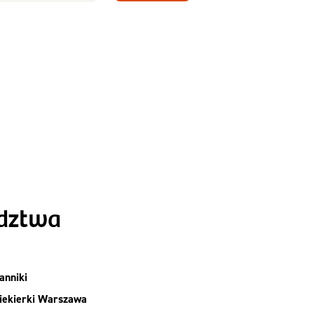
Zamów dietę!
Menu
y
Szczegóły diety
Slim
ództwa
anniki
iekierki Warszawa