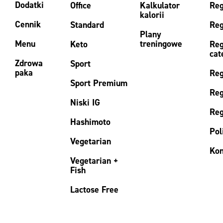
Dodatki
Office
Kalkulator
Reg
kalorii
Cennik
Standard
Reg
Plany
Menu
treningowe
Keto
Reg
cat
Zdrowa
Sport
paka
Reg
Sport Premium
Reg
Niski IG
Reg
Hashimoto
Pol
Vegetarian
Kon
Vegetarian +
Fish
Lactose Free