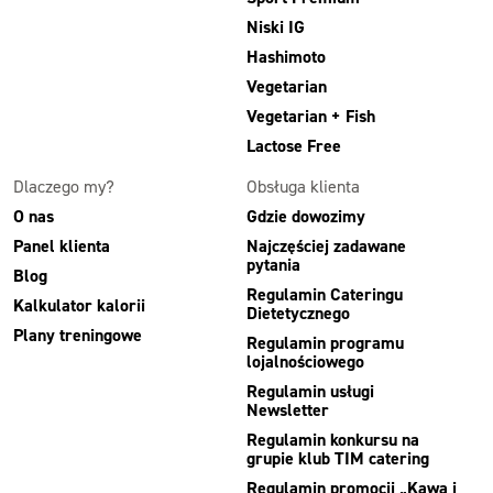
Niski IG
Hashimoto
Vegetarian
Vegetarian + Fish
Lactose Free
Dlaczego my?
Obsługa klienta
O nas
Gdzie dowozimy
Panel klienta
Najczęściej zadawane
pytania
Blog
Regulamin Cateringu
Kalkulator kalorii
Dietetycznego
Plany treningowe
Regulamin programu
lojalnościowego
Regulamin usługi
Newsletter
Regulamin konkursu na
grupie klub TIM catering
Regulamin promocji „Kawa i