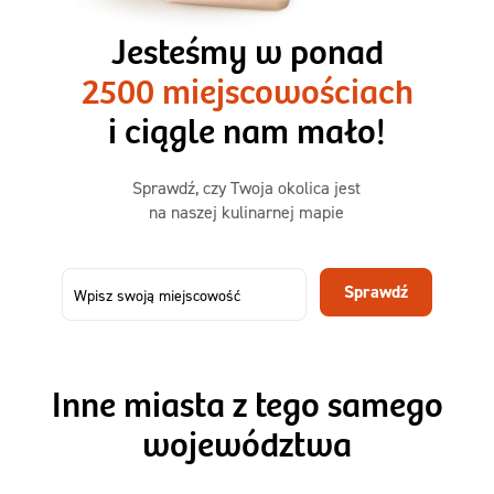
3 razy TAK
1500kcal - 2250kcal
Jesteśmy w ponad
3 sycące posiłki o większej objętości. Mniej dań,
2500 miejscowościach
ta sama wygoda!
i ciągle nam mało!
Zamów już od
Sprawdź, czy Twoja okolica jest
50,31 zł
73,99
na naszej kulinarnej mapie
-32%
TAK
Zamów dietę!
Sprawdź
Menu
Szczegóły diety 3xTAK
Inne miasta z tego samego
województwa