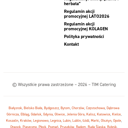
herbata”
Regulamin akcji
promocyjnej LATO2026
Regulamin akcji
promocyjnej KOLAGEN
Polityka prywatności
Kontakt
© Wszystkie prawa zastrzeżone – 2026 – TIM Catering
Białystok
,
Bielsko Biała
,
Bydgoszcz
,
Bytom
,
Chorzów
,
Częstochowa
,
Dąbrowa
Górnicza
,
Elbląg
,
Gdańsk
,
Gdynia
,
Gliwice
,
Jelenia Góra
,
Kalisz
,
Katowice
,
Kielce
,
Koszalin
,
Kraków
,
Legionowo
,
Legnica
,
Lubin
,
Lublin
,
Łódź
,
Marki
,
Olsztyn
,
Opole
,
Otwock
,
Piaseczno
,
Płock
,
Poznań
,
Pruszków
,
Radom
,
Ruda Śląska
,
Rybnik
,