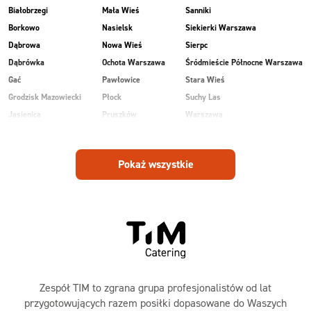
Białobrzegi
Mała Wieś
Sanniki
Borkowo
Nasielsk
Siekierki Warszawa
Dąbrowa
Nowa Wieś
Sierpc
Dąbrówka
Ochota Warszawa
Śródmieście Północne Warszawa
Gać
Pawłowice
Stara Wieś
Grodzisk Mazowiecki
Płock
Suchy Las
Jasienica
Pruszków
Warszawa
Kobiałka Warszawa
Przasnysz
Wawer Warszawa
Kozienice
Radom
Wesoła
Pokaż wszystkie
Laski
Ruda
Zalesie
Maków Mazowiecki
Rudnik
Zielonka
Zespół TIM to zgrana grupa profesjonalistów od lat
przygotowujących razem posiłki dopasowane do Waszych