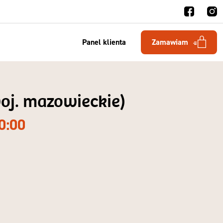
Panel klienta
Zamawiam
woj. mazowieckie)
0:00