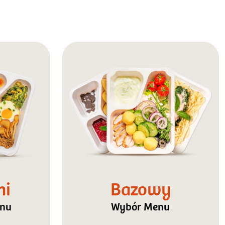
ni
Bazowy
enu
Wybór Menu