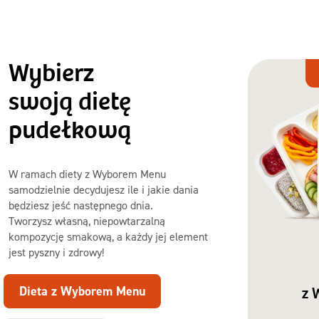
Wybierz
Dieta
z Wyborem
swoją dietę
Menu
pudełkową
W ramach diety z Wyborem Menu
samodzielnie decydujesz ile i jakie dania
będziesz jeść następnego dnia.
Tworzysz własną, niepowtarzalną
kompozycję smakową, a każdy jej element
jest pyszny i zdrowy!
Dieta z Wyborem Menu
z 