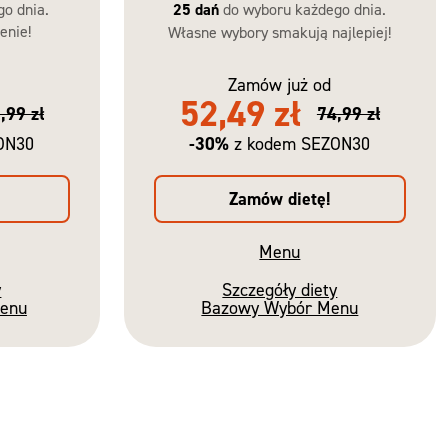
go dnia.
25 dań
do wyboru każdego dnia.
enie!
Własne wybory smakują najlepiej!
Zamów już od
52,49 zł
,99 zł
74,99 zł
-30%
ON30
z kodem SEZON30
Zamów dietę!
Menu
y
Szczegóły diety
Menu
Bazowy Wybór Menu