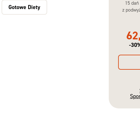
15 dań
Gotowe Diety
z podwyż
62
-30
Spo
Gotowe
Diety