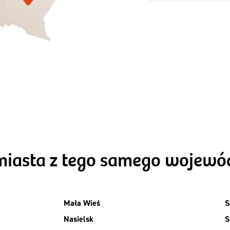
Zamów dietę!
Zamów dietę!
Menu
Menu
Szczegóły diet
zegóły diety 3xTAK
Standard
miasta z tego samego wojew
Mała Wieś
S
Nasielsk
S