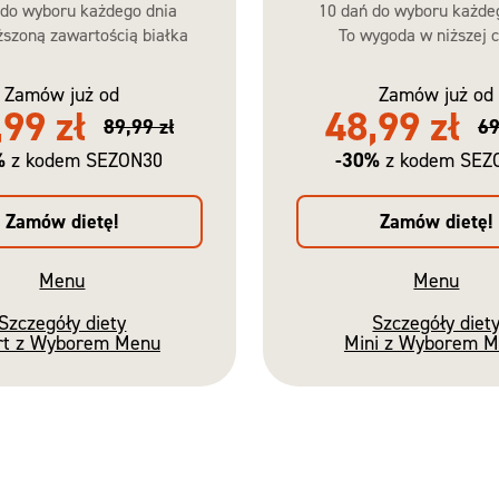
 do wyboru każdego dnia
10 dań do wyboru każde
szoną zawartością białka
To wygoda w niższej c
Zamów już od
Zamów już od
,99 zł
48,99 zł
89,99 zł
69
%
-30%
z kodem SEZON30
z kodem SEZ
Zamów dietę!
Zamów dietę!
Menu
Menu
Szczegóły diety
Szczegóły diet
rt z Wyborem Menu
Mini z Wyborem 
Nowość