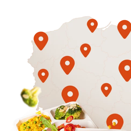
1500
3 sycące p
Mniej
50