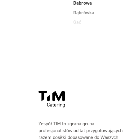
Dąbrowa
Dąbrówka
Gać
Grodzisk Mazowiecki
Jasienica
Kobiałka Warszawa
Kozienice
Laski
Maków Mazowiecki
Zespół TIM to zgrana grupa
profesjonalistów od lat przygotowujących
razem posiłki dopasowane do Waszych