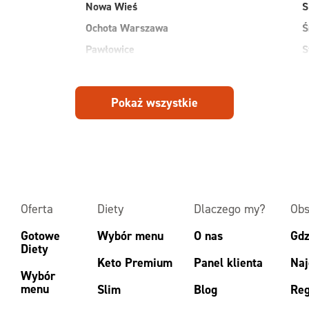
Nowa Wieś
S
Ochota Warszawa
Ś
Pawłowice
S
Płock
S
Pruszków
W
Pokaż wszystkie
Przasnysz
W
Radom
W
Ruda
Z
Rudnik
Z
Oferta
Diety
Dlaczego my?
Obs
Gotowe
Wybór menu
O nas
Gdz
Diety
Keto Premium
Panel klienta
Naj
Wybór
menu
Slim
Blog
Reg