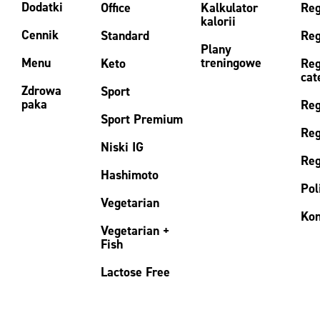
Dodatki
Office
Kalkulator
Reg
kalorii
Cennik
Standard
Reg
Plany
Menu
treningowe
Keto
Reg
cat
Zdrowa
Sport
paka
Reg
Sport Premium
Reg
Niski IG
Reg
Hashimoto
Pol
Vegetarian
Kon
Vegetarian +
Fish
Lactose Free