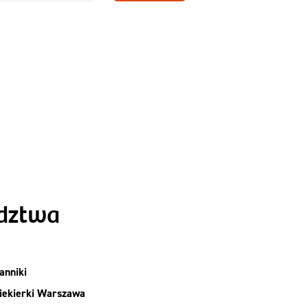
Zamów dietę!
Menu
y
Szczegóły diety
Slim
ództwa
anniki
iekierki Warszawa