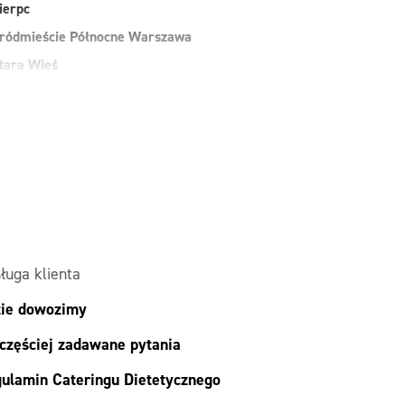
ierpc
ródmieście Północne Warszawa
tara Wieś
uchy Las
arszawa
awer Warszawa
esoła
alesie
ielonka
ługa klienta
ie dowozimy
częściej zadawane pytania
ulamin Cateringu Dietetycznego