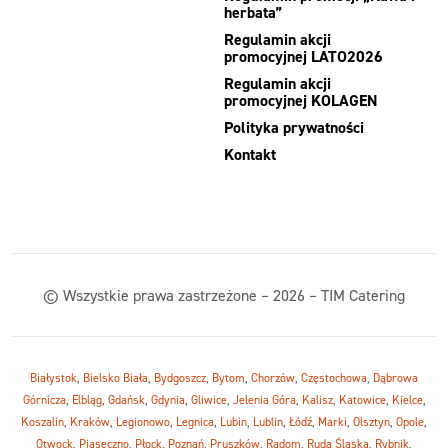
herbata”
Regulamin akcji
promocyjnej LATO2026
Regulamin akcji
promocyjnej KOLAGEN
Polityka prywatności
Kontakt
© Wszystkie prawa zastrzeżone – 2026 – TIM Catering
Białystok
,
Bielsko Biała
,
Bydgoszcz
,
Bytom
,
Chorzów
,
Częstochowa
,
Dąbrowa
Górnicza
,
Elbląg
,
Gdańsk
,
Gdynia
,
Gliwice
,
Jelenia Góra
,
Kalisz
,
Katowice
,
Kielce
,
Koszalin
,
Kraków
,
Legionowo
,
Legnica
,
Lubin
,
Lublin
,
Łódź
,
Marki
,
Olsztyn
,
Opole
,
Otwock
,
Piaseczno
,
Płock
,
Poznań
,
Pruszków
,
Radom
,
Ruda Śląska
,
Rybnik
,