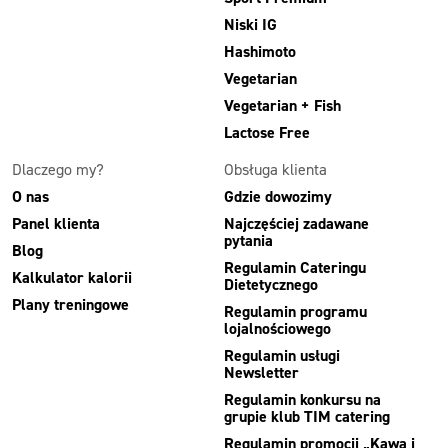
Niski IG
Hashimoto
Vegetarian
Vegetarian + Fish
Lactose Free
Dlaczego my?
Obsługa klienta
O nas
Gdzie dowozimy
Panel klienta
Najczęściej zadawane
pytania
Blog
Regulamin Cateringu
Kalkulator kalorii
Dietetycznego
Plany treningowe
Regulamin programu
lojalnościowego
Regulamin usługi
Newsletter
Regulamin konkursu na
grupie klub TIM catering
Regulamin promocji „Kawa i