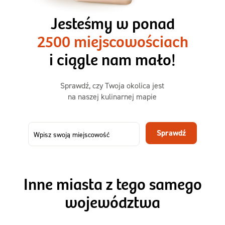
3 razy TAK
1500kcal - 2250kcal
Jesteśmy w ponad
3 sycące posiłki o większej objętości. Mniej dań,
2500 miejscowościach
ta sama wygoda!
i ciągle nam mało!
Zamów już od
Sprawdź, czy Twoja okolica jest
50,31 zł
73,99
na naszej kulinarnej mapie
-32%
TAK
Zamów dietę!
Sprawdź
Menu
Szczegóły diety 3xTAK
Inne miasta z tego samego
województwa