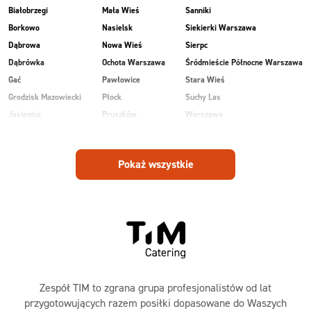
Białobrzegi
Mała Wieś
Sanniki
Borkowo
Nasielsk
Siekierki Warszawa
Dąbrowa
Nowa Wieś
Sierpc
Dąbrówka
Ochota Warszawa
Śródmieście Północne Warszawa
Gać
Pawłowice
Stara Wieś
Grodzisk Mazowiecki
Płock
Suchy Las
Jasienica
Pruszków
Warszawa
Kobiałka Warszawa
Przasnysz
Wawer Warszawa
Kozienice
Radom
Wesoła
Pokaż wszystkie
Laski
Ruda
Zalesie
Maków Mazowiecki
Rudnik
Zielonka
Zespół TIM to zgrana grupa profesjonalistów od lat
przygotowujących razem posiłki dopasowane do Waszych