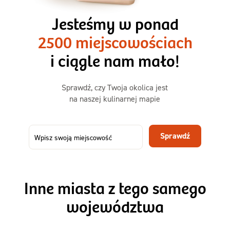
3 razy TAK
1500kcal - 2250kcal
Jesteśmy w ponad
3 sycące posiłki o większej objętości. Mniej dań,
2500 miejscowościach
ta sama wygoda!
i ciągle nam mało!
Zamów już od
Sprawdź, czy Twoja okolica jest
50,31 zł
73,99
na naszej kulinarnej mapie
-32%
TAK
Zamów dietę!
Sprawdź
Menu
Szczegóły diety 3xTAK
Inne miasta z tego samego
województwa