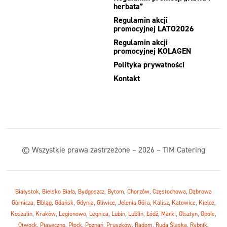
herbata”
Regulamin akcji
promocyjnej LATO2026
Regulamin akcji
promocyjnej KOLAGEN
Polityka prywatności
Kontakt
© Wszystkie prawa zastrzeżone – 2026 – TIM Catering
Białystok
,
Bielsko Biała
,
Bydgoszcz
,
Bytom
,
Chorzów
,
Częstochowa
,
Dąbrowa
Górnicza
,
Elbląg
,
Gdańsk
,
Gdynia
,
Gliwice
,
Jelenia Góra
,
Kalisz
,
Katowice
,
Kielce
,
Koszalin
,
Kraków
,
Legionowo
,
Legnica
,
Lubin
,
Lublin
,
Łódź
,
Marki
,
Olsztyn
,
Opole
,
Otwock
,
Piaseczno
,
Płock
,
Poznań
,
Pruszków
,
Radom
,
Ruda Śląska
,
Rybnik
,