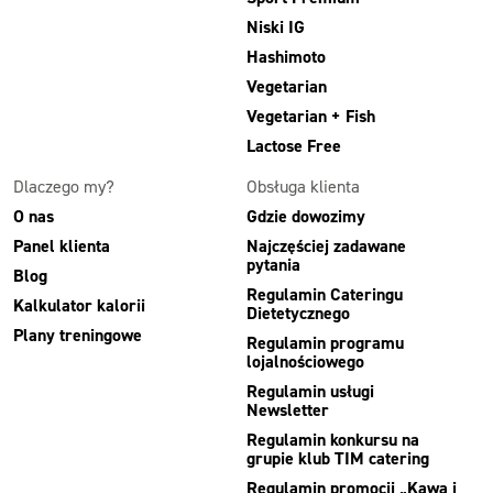
Niski IG
Hashimoto
Vegetarian
Vegetarian + Fish
Lactose Free
Dlaczego my?
Obsługa klienta
O nas
Gdzie dowozimy
Panel klienta
Najczęściej zadawane
pytania
Blog
Regulamin Cateringu
Kalkulator kalorii
Dietetycznego
Plany treningowe
Regulamin programu
lojalnościowego
Regulamin usługi
Newsletter
Regulamin konkursu na
grupie klub TIM catering
Regulamin promocji „Kawa i