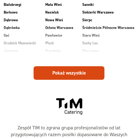
Białobrzegi
Mała Wieś
Sanniki
Borkowo
Nasielsk
Siekierki Warszawa
Dąbrowa
Nowa Wieś
Sierpc
Dąbrówka
Ochota Warszawa
Śródmieście Północne Warszawa
Gać
Pawłowice
Stara Wieś
Grodzisk Mazowiecki
Płock
Suchy Las
Jasienica
Pruszków
Warszawa
Kobiałka Warszawa
Przasnysz
Wawer Warszawa
Kozienice
Radom
Wesoła
Pokaż wszystkie
Laski
Ruda
Zalesie
Maków Mazowiecki
Rudnik
Zielonka
Zespół TIM to zgrana grupa profesjonalistów od lat
przygotowujących razem posiłki dopasowane do Waszych