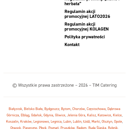
herbata”
Regulamin akcji
promocyjnej LATO2026
Regulamin akcji
promocyjnej KOLAGEN
Polityka prywatności
Kontakt
© Wszystkie prawa zastrzeżone – 2026 – TIM Catering
Białystok
,
Bielsko Biała
,
Bydgoszcz
,
Bytom
,
Chorzów
,
Częstochowa
,
Dąbrowa
Górnicza
,
Elbląg
,
Gdańsk
,
Gdynia
,
Gliwice
,
Jelenia Góra
,
Kalisz
,
Katowice
,
Kielce
,
Koszalin
,
Kraków
,
Legionowo
,
Legnica
,
Lubin
,
Lublin
,
Łódź
,
Marki
,
Olsztyn
,
Opole
,
Otwock
,
Piaseczno
,
Płock
,
Poznań
,
Pruszków
,
Radom
,
Ruda Śląska
,
Rybnik
,