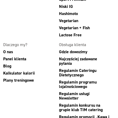
Niski IG
Hashimoto
Vegetarian
Vegetarian + Fish
Lactose Free
Dlaczego my?
Obsługa klienta
O nas
Gdzie dowozimy
Panel klienta
Najczęściej zadawane
pytania
Blog
Regulamin Cateringu
Kalkulator kalorii
Dietetycznego
Plany treningowe
Regulamin programu
lojalnościowego
Regulamin usługi
Newsletter
Regulamin konkursu na
grupie klub TIM catering
Regulamin promocji „Kawa i