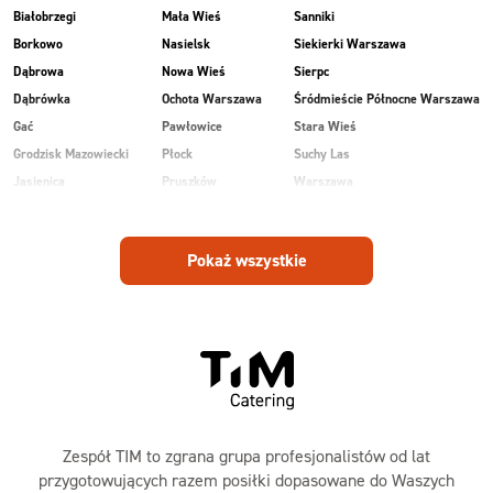
Białobrzegi
Mała Wieś
Sanniki
Borkowo
Nasielsk
Siekierki Warszawa
Dąbrowa
Nowa Wieś
Sierpc
Dąbrówka
Ochota Warszawa
Śródmieście Północne Warszawa
Gać
Pawłowice
Stara Wieś
Grodzisk Mazowiecki
Płock
Suchy Las
Jasienica
Pruszków
Warszawa
Kobiałka Warszawa
Przasnysz
Wawer Warszawa
Kozienice
Radom
Wesoła
Pokaż wszystkie
Laski
Ruda
Zalesie
Maków Mazowiecki
Rudnik
Zielonka
Zespół TIM to zgrana grupa profesjonalistów od lat
przygotowujących razem posiłki dopasowane do Waszych