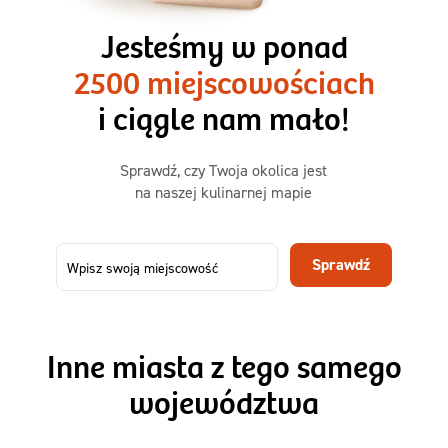
3 razy TAK
1500kcal - 2250kcal
Jesteśmy w ponad
3 sycące posiłki o większej objętości. Mniej dań,
2500 miejscowościach
ta sama wygoda!
i ciągle nam mało!
Zamów już od
Sprawdź, czy Twoja okolica jest
50,31 zł
73,99
na naszej kulinarnej mapie
-32%
TAK
Zamów dietę!
Sprawdź
Menu
Szczegóły diety 3xTAK
Inne miasta z tego samego
województwa