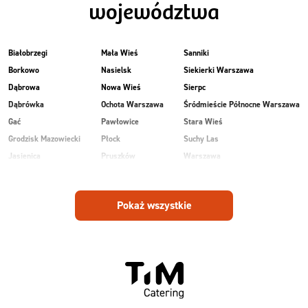
województwa
Białobrzegi
Mała Wieś
Sanniki
Borkowo
Nasielsk
Siekierki Warszawa
Dąbrowa
Nowa Wieś
Sierpc
Dąbrówka
Ochota Warszawa
Śródmieście Północne Warszawa
Gać
Pawłowice
Stara Wieś
Grodzisk Mazowiecki
Płock
Suchy Las
Jasienica
Pruszków
Warszawa
Kobiałka Warszawa
Przasnysz
Wawer Warszawa
Kozienice
Radom
Wesoła
Pokaż wszystkie
Laski
Ruda
Zalesie
Maków Mazowiecki
Rudnik
Zielonka