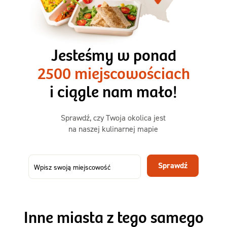
3 razy TAK
1500kcal - 2250kcal
Jesteśmy w ponad
3 sycące posiłki o większej objętości. Mniej dań,
2500 miejscowościach
ta sama wygoda!
i ciągle nam mało!
Zamów już od
Sprawdź, czy Twoja okolica jest
50,31 zł
73,99
na naszej kulinarnej mapie
-32%
TAK
Zamów dietę!
Sprawdź
Menu
Szczegóły diety 3xTAK
Inne miasta z tego samego