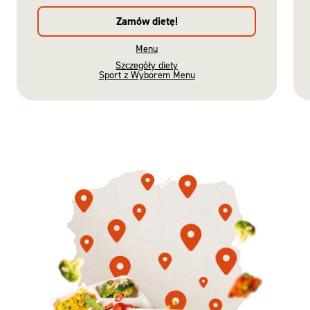
Zamów dietę!
Menu
Szczegóły diety
Sport z Wyborem Menu
Gotowe
Nowość
Diety