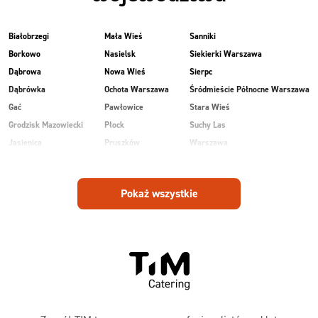
Białobrzegi
Mała Wieś
Sanniki
Borkowo
Nasielsk
Siekierki Warszawa
Dąbrowa
Nowa Wieś
Sierpc
Dąbrówka
Ochota Warszawa
Śródmieście Północne Warszawa
Gać
Pawłowice
Stara Wieś
Grodzisk Mazowiecki
Płock
Suchy Las
Jasienica
Pruszków
Warszawa
Kobiałka Warszawa
Przasnysz
Wawer Warszawa
Kozienice
Radom
Wesoła
Pokaż wszystkie
Laski
Ruda
Zalesie
Maków Mazowiecki
Rudnik
Zielonka