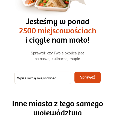
3 razy TAK
1500kcal - 2250kcal
Jesteśmy w ponad
3 sycące posiłki o większej objętości. Mniej dań,
2500 miejscowościach
ta sama wygoda!
i ciągle nam mało!
Zamów już od
Sprawdź, czy Twoja okolica jest
50,31 zł
73,99
na naszej kulinarnej mapie
-32%
TAK
Zamów dietę!
Sprawdź
Menu
Szczegóły diety 3xTAK
Inne miasta z tego samego
województwa