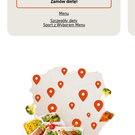
Zamów dietę!
Menu
Szczegóły diety
Sport z Wyborem Menu
Gotowe
Nowość
Diety