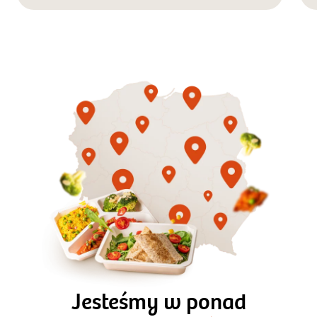
Gotowe
Nowość
Diety
3 razy TAK
1500kcal - 2250kcal
Jesteśmy w ponad
3 sycące posiłki o większej objętości. Mniej dań,