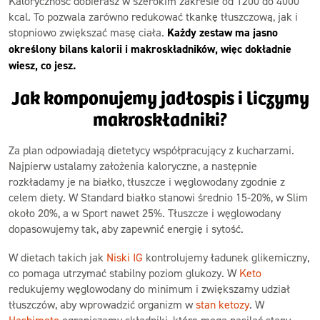
Kaloryczność dobierasz w szerokim zakresie od 1200 do 4000
kcal. To pozwala zarówno redukować tkankę tłuszczową, jak i
stopniowo zwiększać masę ciała.
Każdy zestaw ma jasno
określony bilans kalorii i makroskładników, więc dokładnie
wiesz, co jesz.
Jak komponujemy jadłospis i liczymy
makroskładniki?
Za plan odpowiadają dietetycy współpracujący z kucharzami.
Najpierw ustalamy założenia kaloryczne, a następnie
rozkładamy je na białko, tłuszcze i węglowodany zgodnie z
celem diety. W Standard białko stanowi średnio 15-20%, w Slim
około 20%, a w Sport nawet 25%. Tłuszcze i węglowodany
dopasowujemy tak, aby zapewnić energię i sytość.
W dietach takich jak
Niski IG
kontrolujemy ładunek glikemiczny,
co pomaga utrzymać stabilny poziom glukozy. W
Keto
redukujemy węglowodany do minimum i zwiększamy udział
tłuszczów, aby wprowadzić organizm w
stan ketozy
. W