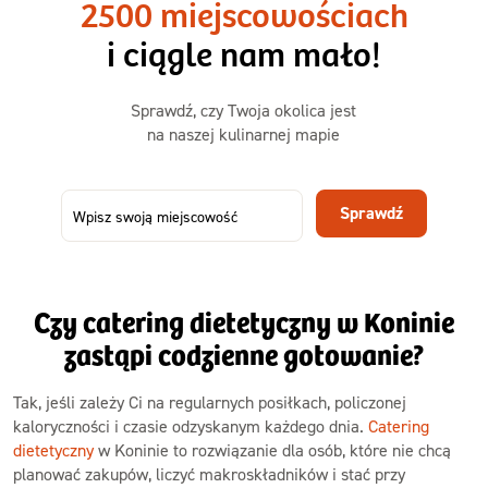
2500 miejscowościach
ta sama wygoda!
i ciągle nam mało!
Zamów już od
Sprawdź, czy Twoja okolica jest
50,31 zł
73,99
na naszej kulinarnej mapie
-32%
TAK
Zamów dietę!
Sprawdź
Menu
Szczegóły diety 3xTAK
Czy catering dietetyczny w Koninie
zastąpi codzienne gotowanie?
Tak, jeśli zależy Ci na regularnych posiłkach, policzonej
kaloryczności i czasie odzyskanym każdego dnia.
Catering
dietetyczny
w Koninie to rozwiązanie dla osób, które nie chcą
planować zakupów, liczyć makroskładników i stać przy