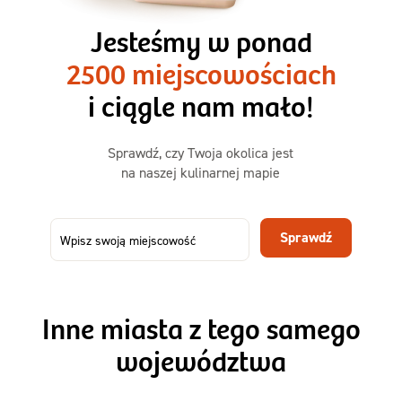
3 razy TAK
1500kcal - 2250kcal
Jesteśmy w ponad
3 sycące posiłki o większej objętości. Mniej dań,
2500 miejscowościach
ta sama wygoda!
i ciągle nam mało!
Zamów już od
Sprawdź, czy Twoja okolica jest
50,31 zł
73,99
na naszej kulinarnej mapie
-32%
TAK
Zamów dietę!
Sprawdź
Menu
Szczegóły diety 3xTAK
Inne miasta z tego samego
województwa