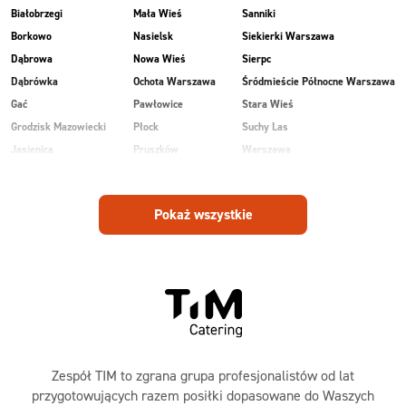
Białobrzegi
Mała Wieś
Sanniki
Borkowo
Nasielsk
Siekierki Warszawa
Dąbrowa
Nowa Wieś
Sierpc
Dąbrówka
Ochota Warszawa
Śródmieście Północne Warszawa
Gać
Pawłowice
Stara Wieś
Grodzisk Mazowiecki
Płock
Suchy Las
Jasienica
Pruszków
Warszawa
Kobiałka Warszawa
Przasnysz
Wawer Warszawa
Kozienice
Radom
Wesoła
Pokaż wszystkie
Laski
Ruda
Zalesie
Maków Mazowiecki
Rudnik
Zielonka
Zespół TIM to zgrana grupa profesjonalistów od lat
przygotowujących razem posiłki dopasowane do Waszych