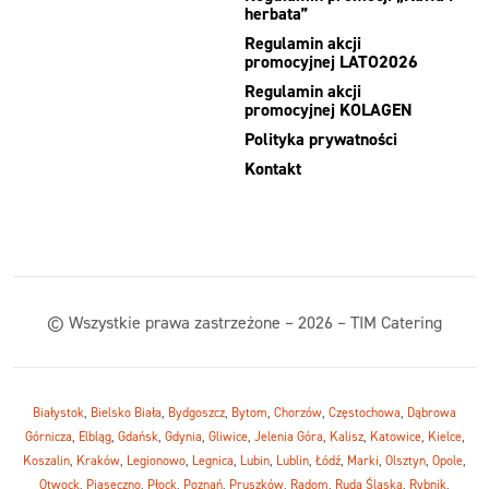
herbata”
Regulamin akcji
promocyjnej LATO2026
Regulamin akcji
promocyjnej KOLAGEN
Polityka prywatności
Kontakt
© Wszystkie prawa zastrzeżone – 2026 – TIM Catering
Białystok
,
Bielsko Biała
,
Bydgoszcz
,
Bytom
,
Chorzów
,
Częstochowa
,
Dąbrowa
Górnicza
,
Elbląg
,
Gdańsk
,
Gdynia
,
Gliwice
,
Jelenia Góra
,
Kalisz
,
Katowice
,
Kielce
,
Koszalin
,
Kraków
,
Legionowo
,
Legnica
,
Lubin
,
Lublin
,
Łódź
,
Marki
,
Olsztyn
,
Opole
,
Otwock
,
Piaseczno
,
Płock
,
Poznań
,
Pruszków
,
Radom
,
Ruda Śląska
,
Rybnik
,