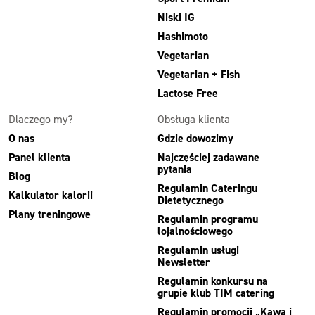
Niski IG
Hashimoto
Vegetarian
Vegetarian + Fish
Lactose Free
Dlaczego my?
Obsługa klienta
O nas
Gdzie dowozimy
Panel klienta
Najczęściej zadawane
pytania
Blog
Regulamin Cateringu
Kalkulator kalorii
Dietetycznego
Plany treningowe
Regulamin programu
lojalnościowego
Regulamin usługi
Newsletter
Regulamin konkursu na
grupie klub TIM catering
Regulamin promocji „Kawa i