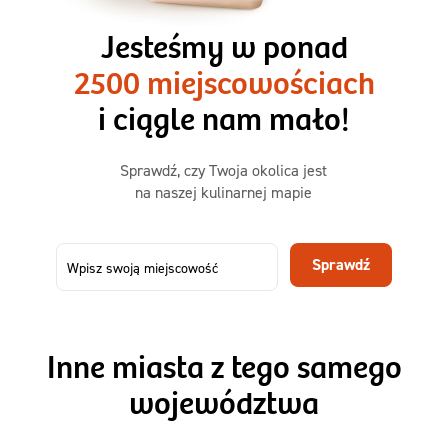
3 razy TAK
1500kcal - 2250kcal
Jesteśmy w ponad
3 sycące posiłki o większej objętości. Mniej dań,
2500 miejscowościach
ta sama wygoda!
i ciągle nam mało!
Zamów już od
Sprawdź, czy Twoja okolica jest
50,31 zł
73,99
na naszej kulinarnej mapie
-32%
TAK
Zamów dietę!
Sprawdź
Menu
Szczegóły diety 3xTAK
Inne miasta z tego samego
województwa