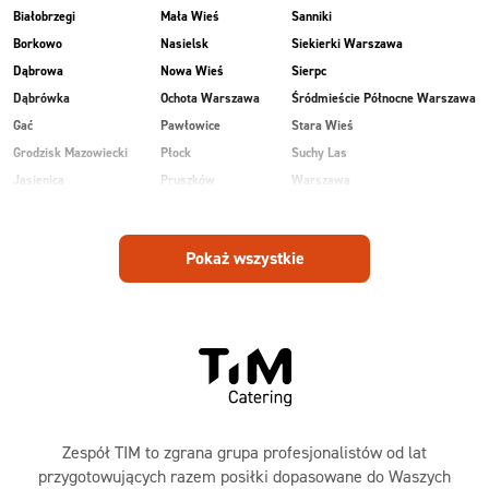
Białobrzegi
Mała Wieś
Sanniki
Borkowo
Nasielsk
Siekierki Warszawa
Dąbrowa
Nowa Wieś
Sierpc
Dąbrówka
Ochota Warszawa
Śródmieście Północne Warszawa
Gać
Pawłowice
Stara Wieś
Grodzisk Mazowiecki
Płock
Suchy Las
Jasienica
Pruszków
Warszawa
Kobiałka Warszawa
Przasnysz
Wawer Warszawa
Kozienice
Radom
Wesoła
Pokaż wszystkie
Laski
Ruda
Zalesie
Maków Mazowiecki
Rudnik
Zielonka
Zespół TIM to zgrana grupa profesjonalistów od lat
przygotowujących razem posiłki dopasowane do Waszych