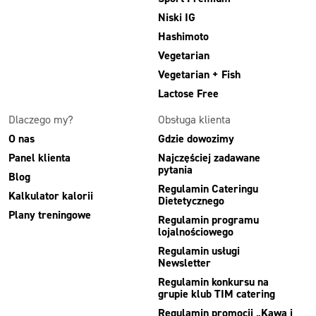
Niski IG
Hashimoto
Vegetarian
Vegetarian + Fish
Lactose Free
Dlaczego my?
Obsługa klienta
O nas
Gdzie dowozimy
Panel klienta
Najczęściej zadawane
pytania
Blog
Regulamin Cateringu
Kalkulator kalorii
Dietetycznego
Plany treningowe
Regulamin programu
lojalnościowego
Regulamin usługi
Newsletter
Regulamin konkursu na
grupie klub TIM catering
Regulamin promocji „Kawa i