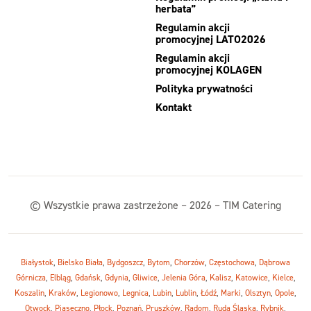
herbata”
Regulamin akcji
promocyjnej LATO2026
Regulamin akcji
promocyjnej KOLAGEN
Polityka prywatności
Kontakt
© Wszystkie prawa zastrzeżone – 2026 – TIM Catering
Białystok
,
Bielsko Biała
,
Bydgoszcz
,
Bytom
,
Chorzów
,
Częstochowa
,
Dąbrowa
Górnicza
,
Elbląg
,
Gdańsk
,
Gdynia
,
Gliwice
,
Jelenia Góra
,
Kalisz
,
Katowice
,
Kielce
,
Koszalin
,
Kraków
,
Legionowo
,
Legnica
,
Lubin
,
Lublin
,
Łódź
,
Marki
,
Olsztyn
,
Opole
,
Otwock
,
Piaseczno
,
Płock
,
Poznań
,
Pruszków
,
Radom
,
Ruda Śląska
,
Rybnik
,