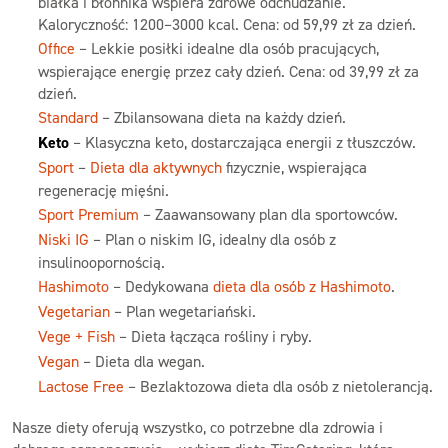
białka i błonnika wspiera zdrowe odchudzanie.
Kaloryczność: 1200–3000 kcal. Cena: od 59,99 zł za dzień.
Office
– Lekkie posiłki idealne dla osób pracujących,
wspierające energię przez cały dzień. Cena: od 39,99 zł za
dzień.
Standard
– Zbilansowana dieta na każdy dzień.
Keto
– Klasyczna keto, dostarczająca energii z tłuszczów.
Sport
–
Dieta dla aktywnych
fizycznie, wspierająca
regenerację mięśni.
Sport Premium
– Zaawansowany plan dla sportowców.
Niski IG
– Plan o niskim IG, idealny dla osób z
insulinoopornością.
Hashimoto
– Dedykowana
dieta dla osób z Hashimoto
.
Vegetarian
– Plan wegetariański.
Vege + Fish
– Dieta łącząca rośliny i ryby.
Vegan
– Dieta dla wegan.
Lactose Free
– Bezlaktozowa dieta dla osób z nietolerancją.
Nasze diety oferują wszystko, co potrzebne dla zdrowia i