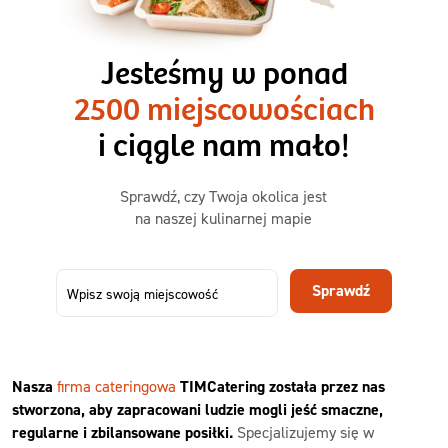
3 razy TAK
1500kcal - 2250kcal
Jesteśmy w ponad
3 sycące posiłki o większej objętości. Mniej dań,
2500 miejscowościach
ta sama wygoda!
i ciągle nam mało!
Zamów już od
Sprawdź, czy Twoja okolica jest
50,31 zł
73,99
na naszej kulinarnej mapie
-32%
TAK
Zamów dietę!
Sprawdź
Menu
Szczegóły diety 3xTAK
Nasza
firma cateringowa
TIMCatering została przez nas
stworzona, aby zapracowani ludzie mogli jeść smaczne,
regularne i zbilansowane posiłki.
Specjalizujemy się w