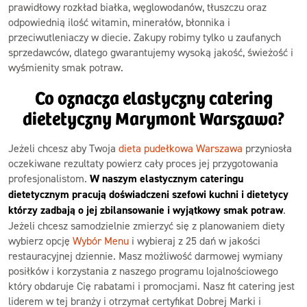
prawidłowy rozkład białka, węglowodanów, tłuszczu oraz
odpowiednią ilość witamin, minerałów, błonnika i
przeciwutleniaczy w diecie. Zakupy robimy tylko u zaufanych
sprzedawców, dlatego gwarantujemy wysoką jakość, świeżość i
wyśmienity smak potraw.
Co oznacza elastyczny catering
dietetyczny Marymont Warszawa?
Jeżeli chcesz aby Twoja
dieta pudełkowa Warszawa
przyniosła
oczekiwane rezultaty powierz cały proces jej przygotowania
profesjonalistom.
W naszym elastycznym cateringu
dietetycznym pracują doświadczeni szefowi kuchni i dietetycy
którzy zadbają o jej zbilansowanie i wyjątkowy smak potraw
.
Jeżeli chcesz samodzielnie zmierzyć się z planowaniem diety
wybierz opcję
Wybór Menu
i wybieraj z 25 dań w jakości
restauracyjnej dziennie. Masz możliwość darmowej wymiany
posiłków i korzystania z naszego programu lojalnościowego
który obdaruje Cię rabatami i promocjami. Nasz fit catering jest
liderem w tej branży i otrzymał certyfikat Dobrej Marki i