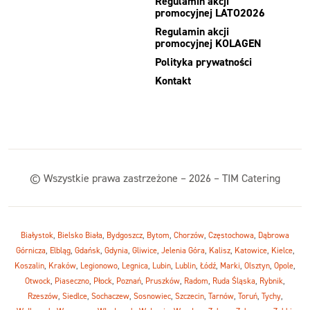
Regulamin akcji
promocyjnej LATO2026
Regulamin akcji
promocyjnej KOLAGEN
Polityka prywatności
Kontakt
© Wszystkie prawa zastrzeżone – 2026 – TIM Catering
Białystok
,
Bielsko Biała
,
Bydgoszcz
,
Bytom
,
Chorzów
,
Częstochowa
,
Dąbrowa
Górnicza
,
Elbląg
,
Gdańsk
,
Gdynia
,
Gliwice
,
Jelenia Góra
,
Kalisz
,
Katowice
,
Kielce
,
Koszalin
,
Kraków
,
Legionowo
,
Legnica
,
Lubin
,
Lublin
,
Łódź
,
Marki
,
Olsztyn
,
Opole
,
Otwock
,
Piaseczno
,
Płock
,
Poznań
,
Pruszków
,
Radom
,
Ruda Śląska
,
Rybnik
,
Rzeszów
,
Siedlce
,
Sochaczew
,
Sosnowiec
,
Szczecin
,
Tarnów
,
Toruń
,
Tychy
,