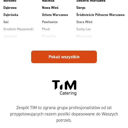
Borkowo
Nasielsk
Siekierki Warszawa
Dąbrowa
Nowa Wieś
Sierpc
Dąbrówka
Ochota Warszawa
Śródmieście Północne Warszawa
Gać
Pawłowice
Stara Wieś
Grodzisk Mazowiecki
Płock
Suchy Las
Jasienica
Pruszków
Warszawa
Kobiałka Warszawa
Przasnysz
Wawer Warszawa
Kozienice
Radom
Wesoła
Pokaż wszystkie
Laski
Ruda
Zalesie
Maków Mazowiecki
Rudnik
Zielonka
Zespół TIM to zgrana grupa profesjonalistów od lat
przygotowujących razem posiłki dopasowane do Waszych
potrzeb.