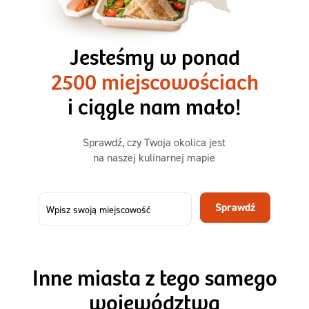
3 razy TAK
1500kcal - 2250kcal
Jesteśmy w ponad
3 sycące posiłki o większej objętości. Mniej dań,
2500 miejscowościach
ta sama wygoda!
i ciągle nam mało!
Zamów już od
Sprawdź, czy Twoja okolica jest
50,31 zł
73,99
na naszej kulinarnej mapie
-32%
TAK
Zamów dietę!
Sprawdź
Menu
Szczegóły diety 3xTAK
Inne miasta z tego samego
województwa