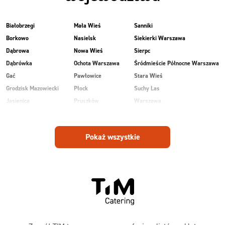
Białobrzegi
Mała Wieś
Sanniki
Borkowo
Nasielsk
Siekierki Warszawa
Dąbrowa
Nowa Wieś
Sierpc
Dąbrówka
Ochota Warszawa
Śródmieście Północne Warszawa
Gać
Pawłowice
Stara Wieś
Grodzisk Mazowiecki
Płock
Suchy Las
Jasienica
Pruszków
Warszawa
Kobiałka Warszawa
Przasnysz
Wawer Warszawa
Kozienice
Radom
Wesoła
Pokaż wszystkie
Laski
Ruda
Zalesie
Maków Mazowiecki
Rudnik
Zielonka