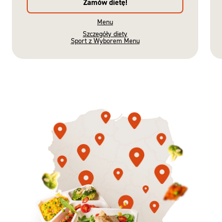
Zamów dietę!
Menu
Szczegóły diety
Sport z Wyborem Menu
Gotowe
Nowość
Diety