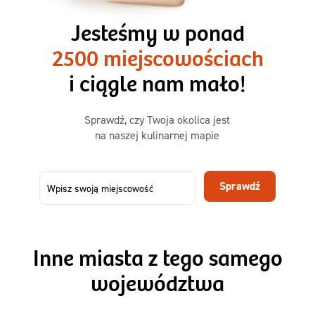
3 razy TAK
1500kcal - 2250kcal
Jesteśmy w ponad
3 sycące posiłki o większej objętości. Mniej dań,
2500 miejscowościach
ta sama wygoda!
i ciągle nam mało!
Zamów już od
Sprawdź, czy Twoja okolica jest
50,31 zł
73,99
na naszej kulinarnej mapie
-32%
TAK
Zamów dietę!
Sprawdź
Menu
Szczegóły diety 3xTAK
Inne miasta z tego samego
województwa