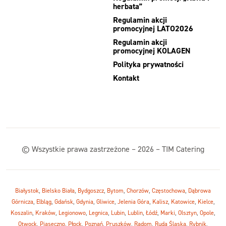
herbata”
Regulamin akcji
promocyjnej LATO2026
Regulamin akcji
promocyjnej KOLAGEN
Polityka prywatności
Kontakt
© Wszystkie prawa zastrzeżone – 2026 – TIM Catering
Białystok
,
Bielsko Biała
,
Bydgoszcz
,
Bytom
,
Chorzów
,
Częstochowa
,
Dąbrowa
Górnicza
,
Elbląg
,
Gdańsk
,
Gdynia
,
Gliwice
,
Jelenia Góra
,
Kalisz
,
Katowice
,
Kielce
,
Koszalin
,
Kraków
,
Legionowo
,
Legnica
,
Lubin
,
Lublin
,
Łódź
,
Marki
,
Olsztyn
,
Opole
,
Otwock
,
Piaseczno
,
Płock
,
Poznań
,
Pruszków
,
Radom
,
Ruda Śląska
,
Rybnik
,