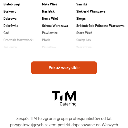
Białobrzegi
Mała Wieś
Sanniki
Borkowo
Nasielsk
Siekierki Warszawa
Dąbrowa
Nowa Wieś
Sierpc
Dąbrówka
Ochota Warszawa
Śródmieście Północne Warszawa
Gać
Pawłowice
Stara Wieś
Grodzisk Mazowiecki
Płock
Suchy Las
Jasienica
Pruszków
Warszawa
Kobiałka Warszawa
Przasnysz
Wawer Warszawa
Kozienice
Radom
Wesoła
Pokaż wszystkie
Laski
Ruda
Zalesie
Maków Mazowiecki
Rudnik
Zielonka
Zespół TIM to zgrana grupa profesjonalistów od lat
przygotowujących razem posiłki dopasowane do Waszych