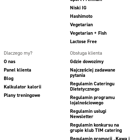
Niski IG
Hashimoto
Vegetarian
Vegetarian + Fish
Lactose Free
Dlaczego my?
Obsługa klienta
O nas
Gdzie dowozimy
Panel klienta
Najczęściej zadawane
pytania
Blog
Regulamin Cateringu
Kalkulator kalorii
Dietetycznego
Plany treningowe
Regulamin programu
lojalnościowego
Regulamin usługi
Newsletter
Regulamin konkursu na
grupie klub TIM catering
Regulamin promocji „Kawa i