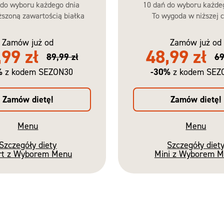
 do wyboru każdego dnia
10 dań do wyboru każde
szoną zawartością białka
To wygoda w niższej c
Zamów już od
Zamów już od
,99 zł
48,99 zł
89,99 zł
69
%
-30%
z kodem SEZON30
z kodem SEZ
Zamów dietę!
Zamów dietę!
Menu
Menu
Szczegóły diety
Szczegóły diet
rt z Wyborem Menu
Mini z Wyborem 
Nowość