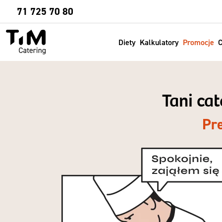
Sprawdź
71 725 70 80
Diety
Kalkulatory
Promocje
C
Tani ca
Pr