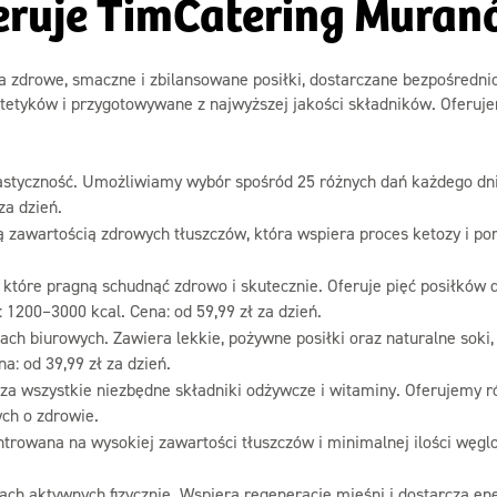
oferuje TimCatering Mura
na zdrowe, smaczne i zbilansowane posiłki, dostarczane bezpośredn
tetyków i przygotowywane z najwyższej jakości składników. Oferuje
elastyczność. Umożliwiamy wybór spośród 25 różnych dań każdego dn
za dzień.
 zawartością zdrowych tłuszczów, która wspiera proces ketozy i po
tóre pragną schudnąć zdrowo i skutecznie. Oferuje pięć posiłków dz
 1200–3000 kcal. Cena: od 59,99 zł za dzień.
ch biurowych. Zawiera lekkie, pożywne posiłki oraz naturalne soki,
a: od 39,99 zł za dzień.
cza wszystkie niezbędne składniki odżywcze i witaminy. Oferujemy 
ych o zdrowie.
ntrowana na wysokiej zawartości tłuszczów i minimalnej ilości węg
h aktywnych fizycznie. Wspiera regenerację mięśni i dostarcza energ