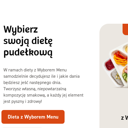
Wybierz
Dieta
z Wyborem
swoją dietę
Menu
pudełkową
W ramach diety z Wyborem Menu
samodzielnie decydujesz ile i jakie dania
będziesz jeść następnego dnia.
Tworzysz własną, niepowtarzalną
kompozycję smakową, a każdy jej element
jest pyszny i zdrowy!
Dieta z Wyborem Menu
z 