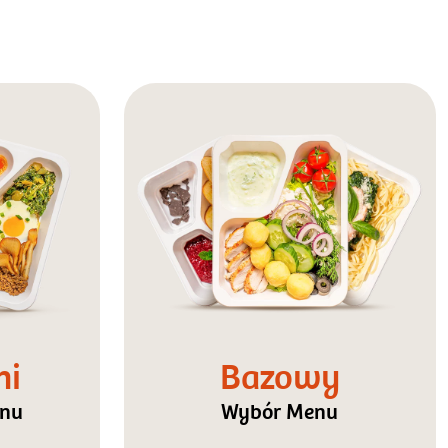
ni
Bazowy
enu
Wybór Menu