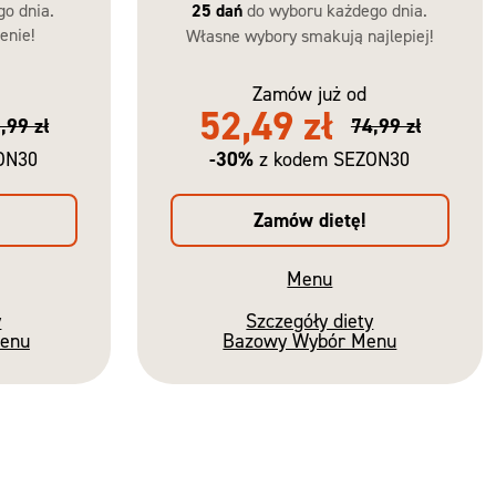
go dnia.
25 dań
do wyboru każdego dnia.
enie!
Własne wybory smakują najlepiej!
Zamów już od
52,49 zł
,99 zł
74,99 zł
-30%
ON30
z kodem SEZON30
Zamów dietę!
Menu
y
Szczegóły diety
Menu
Bazowy Wybór Menu