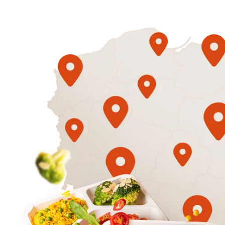
1500
3 sycące p
Mniej
50