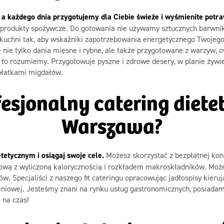
a każdego dnia przygotujemy dla Ciebie świeże i wyśmienite potr
ci produkty spożywcze. Do gotowania nie używamy sztucznych barwn
 kuchni tak, aby wskaźniki zapotrzebowania energetycznego Twojeg
 nie tylko dania mięsne i rybne, ale także przygotowane z warzyw, 
e to rozumiemy. Przygotowuje pyszne i zdrowe desery, w planie żyw
płatkami migdałów.
fesjonalny catering die
Warszawa?
tetycznym i osiągaj swoje cele.
Możesz skorzystać z bezpłatnej kon
ową z wyliczoną kalorycznością i rozkładem makroskładników. Moż
w. Specjaliści z naszego fit cateringu opracowując jadłospisy kieru
owej. Jesteśmy znani na rynku usług gastronomicznych, posiadamy 
 na czas!