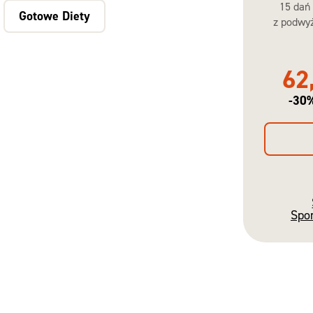
15 dań
Gotowe Diety
z podwyż
62
-30
Spo
Gotowe
Diety