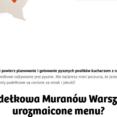
Zamów dietę!
Zamów dietę!
Menu
Menu
Szczegóły diet
zegóły diety 3xTAK
Standard
 i powierz planowanie i gotowanie pysznych posiłków kucharzom z 
idłowe odżywianie jest pyszne. Nie będziesz mieć poczucia, że jest
ety pudełkowe są cenione za smak i jakość!
udełkowa Muranów Wars
urozmaicone menu?