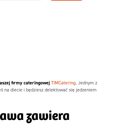
Zamów dietę!
Menu
y
Szczegóły diety
Slim
naszej firmy cateringowej
TIMCatering
. Jednym z
eś na diecie i będziesz delektować się jedzeniem
zawa zawiera