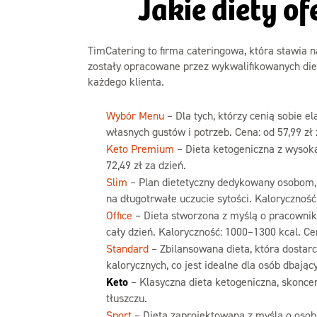
Jakie diety 
TimCatering to firma cateringowa, która stawia 
zostały opracowane przez wykwalifikowanych die
każdego klienta.
Wybór Menu
– Dla tych, którzy cenią sobie 
własnych gustów i potrzeb. Cena: od 57,99 zł 
Keto Premium
– Dieta ketogeniczna z wysoką
72,49 zł za dzień.
Slim
– Plan dietetyczny dedykowany osobom, k
na długotrwałe uczucie sytości. Kaloryczność:
Office
– Dieta stworzona z myślą o pracownika
cały dzień. Kaloryczność: 1000–1300 kcal. Cen
Standard
– Zbilansowana dieta, która dostar
kalorycznych, co jest idealne dla osób dbając
Keto
– Klasyczna dieta ketogeniczna, skonce
tłuszczu.
Sport
– Dieta zaprojektowana z myślą o osobac