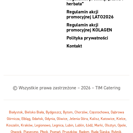
herbata”
Regulamin akcji
promocyjnej LATO2026
Regulamin akcji
promocyjnej KOLAGEN
Polityka prywatności
Kontakt
© Wszystkie prawa zastrzeżone – 2026 – TIM Catering
Białystok
,
Bielsko Biała
,
Bydgoszcz
,
Bytom
,
Chorzów
,
Częstochowa
,
Dąbrowa
Górnicza
,
Elbląg
,
Gdańsk
,
Gdynia
,
Gliwice
,
Jelenia Góra
,
Kalisz
,
Katowice
,
Kielce
,
Koszalin
,
Kraków
,
Legionowo
,
Legnica
,
Lubin
,
Lublin
,
Łódź
,
Marki
,
Olsztyn
,
Opole
,
Otwock
,
Piaseczno
,
Płock
,
Poznań
,
Pruszków
,
Radom
,
Ruda Śląska
,
Rybnik
,