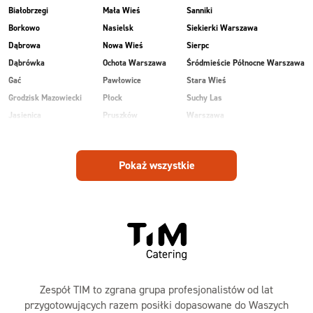
Białobrzegi
Mała Wieś
Sanniki
Borkowo
Nasielsk
Siekierki Warszawa
Dąbrowa
Nowa Wieś
Sierpc
Dąbrówka
Ochota Warszawa
Śródmieście Północne Warszawa
Gać
Pawłowice
Stara Wieś
Grodzisk Mazowiecki
Płock
Suchy Las
Jasienica
Pruszków
Warszawa
Kobiałka Warszawa
Przasnysz
Wawer Warszawa
Kozienice
Radom
Wesoła
Pokaż wszystkie
Laski
Ruda
Zalesie
Maków Mazowiecki
Rudnik
Zielonka
Zespół TIM to zgrana grupa profesjonalistów od lat
przygotowujących razem posiłki dopasowane do Waszych