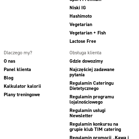
Niski IG
Hashimoto
Vegetarian
Vegetarian + Fish
Lactose Free
Dlaczego my?
Obsługa klienta
O nas
Gdzie dowozimy
Panel klienta
Najczęściej zadawane
pytania
Blog
Regulamin Cateringu
Kalkulator kalorii
Dietetycznego
Plany treningowe
Regulamin programu
lojalnościowego
Regulamin usługi
Newsletter
Regulamin konkursu na
grupie klub TIM catering
Regulamin promocji „Kawa i