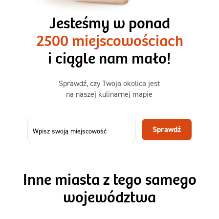
3 razy TAK
1500kcal - 2250kcal
Jesteśmy w ponad
3 sycące posiłki o większej objętości. Mniej dań,
2500 miejscowościach
ta sama wygoda!
i ciągle nam mało!
Zamów już od
Sprawdź, czy Twoja okolica jest
50,31 zł
73,99
na naszej kulinarnej mapie
-32%
TAK
Zamów dietę!
Sprawdź
Menu
Szczegóły diety 3xTAK
Inne miasta z tego samego
województwa