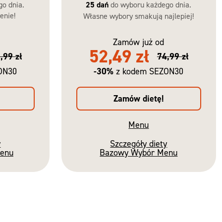
go dnia.
25 dań
do wyboru każdego dnia.
enie!
Własne wybory smakują najlepiej!
Zamów już od
52,49 zł
,99 zł
74,99 zł
-30%
ON30
z kodem SEZON30
Zamów dietę!
Menu
y
Szczegóły diety
Menu
Bazowy Wybór Menu