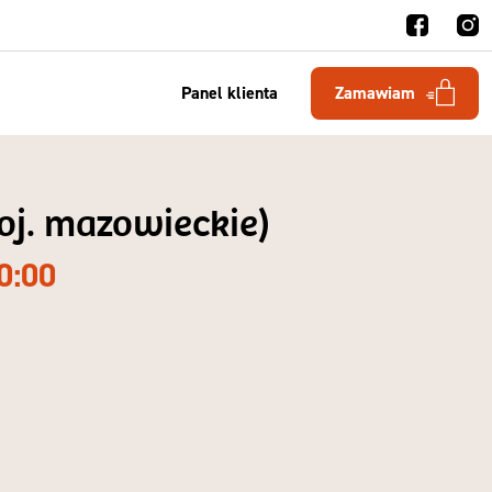
Panel klienta
Zamawiam
oj. mazowieckie)
0:00