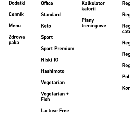
Dodatki
Office
Kalkulator
Reg
kalorii
Cennik
Standard
Reg
Plany
Menu
treningowe
Keto
Reg
cat
Zdrowa
Sport
paka
Reg
Sport Premium
Reg
Niski IG
Reg
Hashimoto
Pol
Vegetarian
Kon
Vegetarian +
Fish
Lactose Free