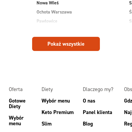
Nowa Wieś
S
Ochota Warszawa
Ś
Pawłowice
S
Płock
S
Pruszków
W
Pokaż wszystkie
Przasnysz
W
Radom
W
Ruda
Z
Rudnik
Z
Oferta
Diety
Dlaczego my?
Obs
Gotowe
Wybór menu
O nas
Gdz
Diety
Keto Premium
Panel klienta
Naj
Wybór
menu
Slim
Blog
Reg