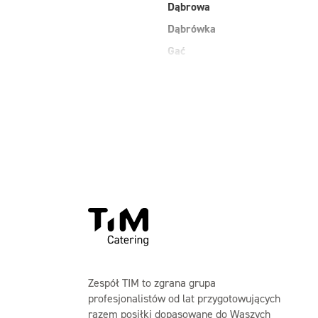
Dąbrowa
Dąbrówka
Gać
Grodzisk Mazowiecki
Jasienica
Kobiałka Warszawa
Kozienice
Laski
Maków Mazowiecki
Zespół TIM to zgrana grupa
profesjonalistów od lat przygotowujących
razem posiłki dopasowane do Waszych