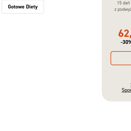
15 dań
Gotowe Diety
z podwyż
62
-30
Spo
Gotowe
Diety