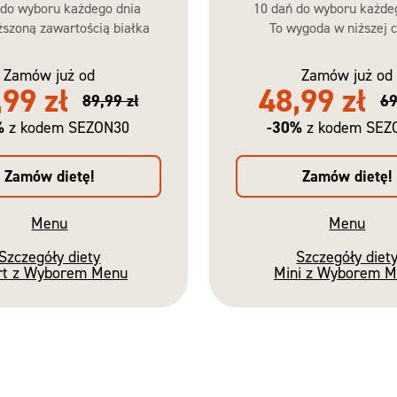
 do wyboru każdego dnia
10 dań do wyboru każde
szoną zawartością białka
To wygoda w niższej c
Zamów już od
Zamów już od
,99 zł
48,99 zł
89,99 zł
69
%
-30%
z kodem SEZON30
z kodem SEZ
Zamów dietę!
Zamów dietę!
Menu
Menu
Szczegóły diety
Szczegóły diet
rt z Wyborem Menu
Mini z Wyborem 
Nowość