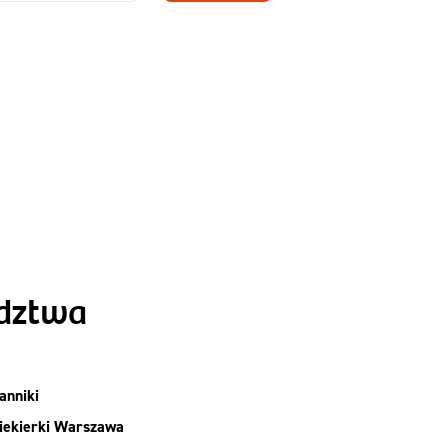
Zamów dietę!
Menu
y
Szczegóły diety
Slim
ództwa
anniki
iekierki Warszawa