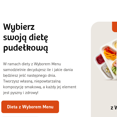
Wybierz
Dieta
z Wyborem
swoją dietę
Menu
pudełkową
W ramach diety z Wyborem Menu
samodzielnie decydujesz ile i jakie dania
będziesz jeść następnego dnia.
Tworzysz własną, niepowtarzalną
kompozycję smakową, a każdy jej element
jest pyszny i zdrowy!
Dieta z Wyborem Menu
z 