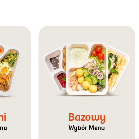
ni
Bazowy
enu
Wybór Menu