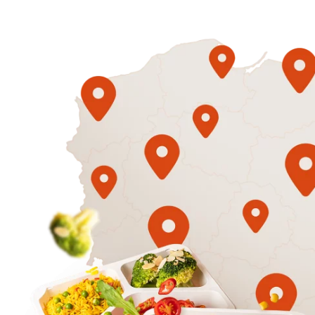
1500
3 sycące p
Mniej
50