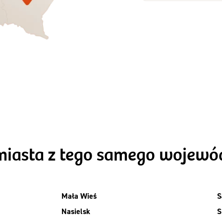
Zamów dietę!
Zamów dietę!
Menu
Menu
Szczegóły diet
zegóły diety 3xTAK
Standard
miasta z tego samego wojew
Mała Wieś
S
Nasielsk
S