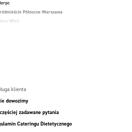
ierpc
ródmieście Północne Warszawa
tara Wieś
uchy Las
arszawa
awer Warszawa
esoła
alesie
ielonka
ługa klienta
ie dowozimy
częściej zadawane pytania
ulamin Cateringu Dietetycznego