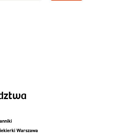
Zamów dietę!
Menu
y
Szczegóły diety
Slim
ództwa
anniki
iekierki Warszawa