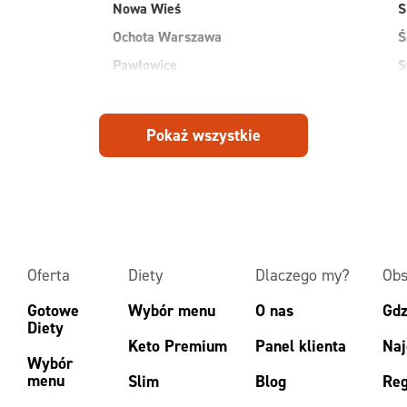
Nowa Wieś
S
Ochota Warszawa
Ś
Pawłowice
S
Płock
S
Pruszków
W
Pokaż wszystkie
Przasnysz
W
Radom
W
Ruda
Z
Rudnik
Z
Oferta
Diety
Dlaczego my?
Obs
Gotowe
Wybór menu
O nas
Gdz
Diety
Keto Premium
Panel klienta
Naj
Wybór
menu
Slim
Blog
Reg