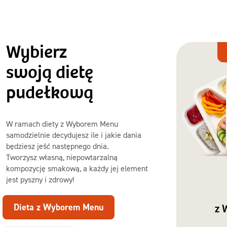
Wybierz
Dieta
z Wyborem
swoją dietę
Menu
pudełkową
W ramach diety z Wyborem Menu
samodzielnie decydujesz ile i jakie dania
będziesz jeść następnego dnia.
Tworzysz własną, niepowtarzalną
kompozycję smakową, a każdy jej element
jest pyszny i zdrowy!
Dieta z Wyborem Menu
z 