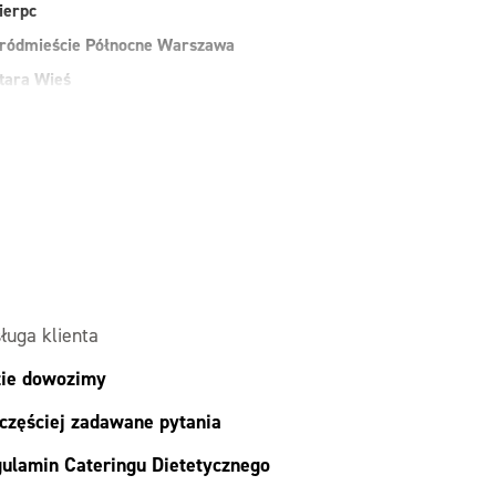
ierpc
ródmieście Północne Warszawa
tara Wieś
uchy Las
arszawa
awer Warszawa
esoła
alesie
ielonka
ługa klienta
ie dowozimy
częściej zadawane pytania
ulamin Cateringu Dietetycznego