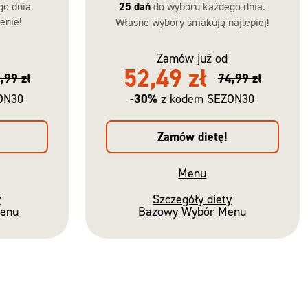
go dnia.
25 dań
do wyboru każdego dnia.
enie!
Własne wybory smakują najlepiej!
Zamów już od
52,49 zł
,99 zł
74,99 zł
-30%
ON30
z kodem SEZON30
Zamów dietę!
Menu
y
Szczegóły diety
Menu
Bazowy Wybór Menu