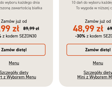
 do wyboru każdego dnia
10 dań do wyboru każde
szoną zawartością białka
To wygoda w niższej c
Zamów już od
Zamów już od
,99 zł
48,99 zł
89,99 zł
69
%
-30%
z kodem SEZON30
z kodem SEZ
Zamów dietę!
Zamów dietę!
Menu
Menu
Szczegóły diety
Szczegóły diet
rt z Wyborem Menu
Mini z Wyborem 
Nowość