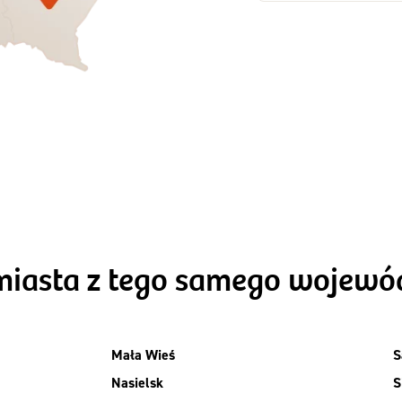
Zamów dietę!
Zamów dietę!
Menu
Menu
Szczegóły diet
zegóły diety 3xTAK
Standard
miasta z tego samego wojew
Mała Wieś
S
Nasielsk
S