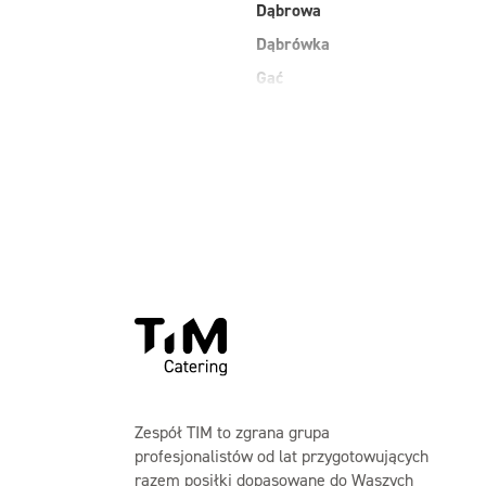
Dąbrowa
Dąbrówka
Gać
Grodzisk Mazowiecki
Jasienica
Kobiałka Warszawa
Kozienice
Laski
Maków Mazowiecki
Zespół TIM to zgrana grupa
profesjonalistów od lat przygotowujących
razem posiłki dopasowane do Waszych