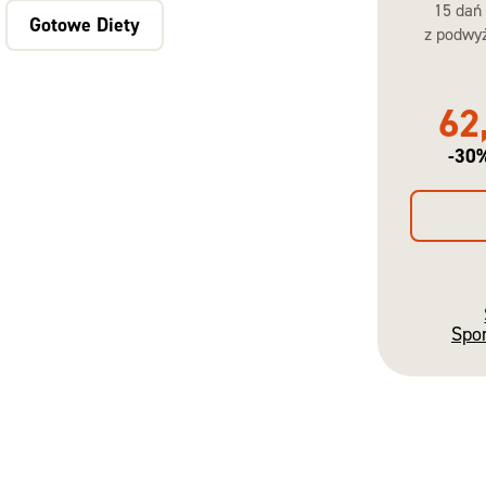
15 dań
Gotowe Diety
z podwyż
62
-30
Spo
Gotowe
Diety