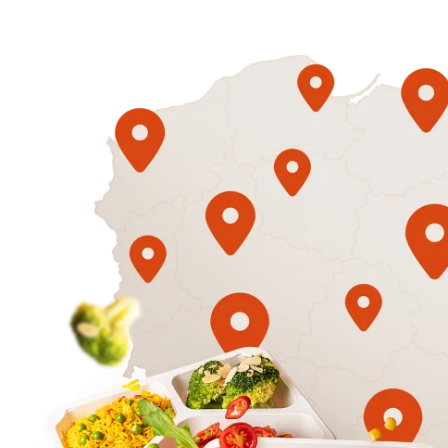
1500
3 sycące p
Mniej
50