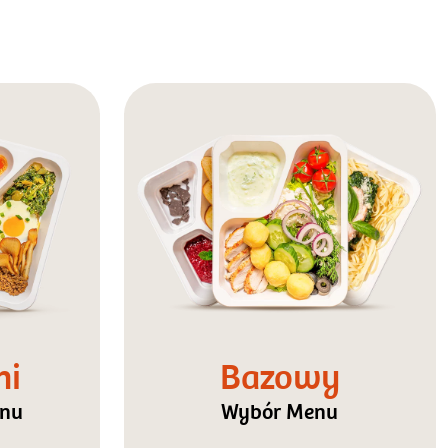
ni
Bazowy
enu
Wybór Menu