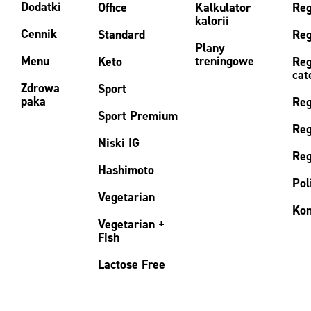
Dodatki
Office
Kalkulator
Reg
kalorii
Cennik
Standard
Reg
Plany
Menu
treningowe
Keto
Reg
cat
Zdrowa
Sport
paka
Reg
Sport Premium
Reg
Niski IG
Reg
Hashimoto
Pol
Vegetarian
Kon
Vegetarian +
Fish
Lactose Free