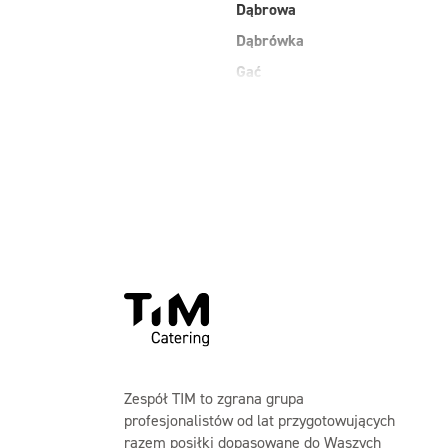
Dąbrowa
Dąbrówka
Gać
Grodzisk Mazowiecki
Jasienica
Kobiałka Warszawa
Kozienice
Laski
Maków Mazowiecki
Zespół TIM to zgrana grupa
profesjonalistów od lat przygotowujących
razem posiłki dopasowane do Waszych