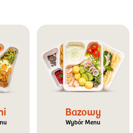
ni
Bazowy
enu
Wybór Menu