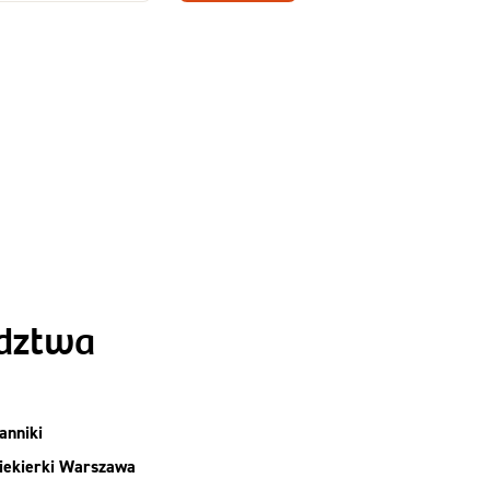
Zamów dietę!
Menu
y
Szczegóły diety
Slim
ództwa
anniki
iekierki Warszawa