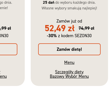
go dnia.
25 dań
do wyboru każdego dnia.
enie!
Własne wybory smakują najlepiej!
Zamów już od
52,49 zł
,99 zł
74,99 zł
-30%
ON30
z kodem SEZON30
Zamów dietę!
Menu
y
Szczegóły diety
Menu
Bazowy Wybór Menu