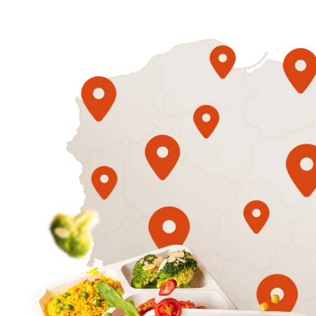
1500
3 sycące p
Mniej
50