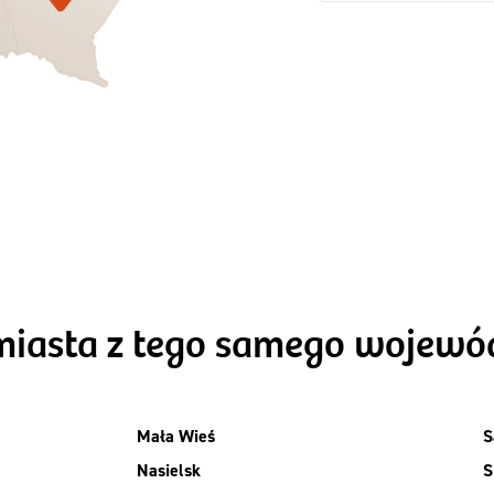
Zamów dietę!
Zamów dietę!
Menu
Menu
Szczegóły diet
zegóły diety 3xTAK
Standard
miasta z tego samego wojew
Mała Wieś
S
Nasielsk
S