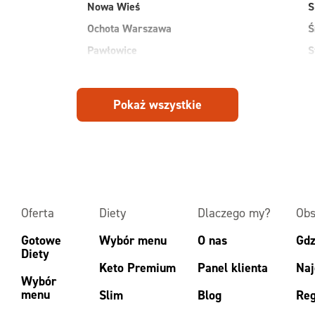
Nowa Wieś
S
Ochota Warszawa
Ś
Pawłowice
S
Płock
S
Pruszków
W
Pokaż wszystkie
Przasnysz
W
Radom
W
Ruda
Z
Rudnik
Z
Oferta
Diety
Dlaczego my?
Obs
Gotowe
Wybór menu
O nas
Gdz
Diety
Keto Premium
Panel klienta
Naj
Wybór
menu
Slim
Blog
Reg