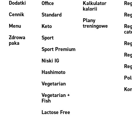
Dodatki
Office
Kalkulator
Reg
kalorii
Cennik
Standard
Reg
Plany
Menu
treningowe
Keto
Reg
cat
Zdrowa
Sport
paka
Reg
Sport Premium
Reg
Niski IG
Reg
Hashimoto
Pol
Vegetarian
Kon
Vegetarian +
Fish
Lactose Free