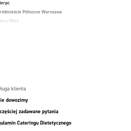
ierpc
ródmieście Północne Warszawa
tara Wieś
uchy Las
arszawa
awer Warszawa
esoła
alesie
ielonka
ługa klienta
ie dowozimy
częściej zadawane pytania
ulamin Cateringu Dietetycznego