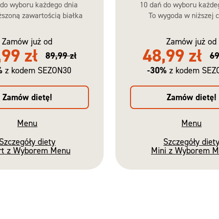
 do wyboru każdego dnia
10 dań do wyboru każde
szoną zawartością białka
To wygoda w niższej c
Zamów już od
Zamów już od
,99 zł
48,99 zł
89,99 zł
69
%
-30%
z kodem SEZON30
z kodem SEZ
Zamów dietę!
Zamów dietę!
Menu
Menu
Szczegóły diety
Szczegóły diet
rt z Wyborem Menu
Mini z Wyborem 
Nowość