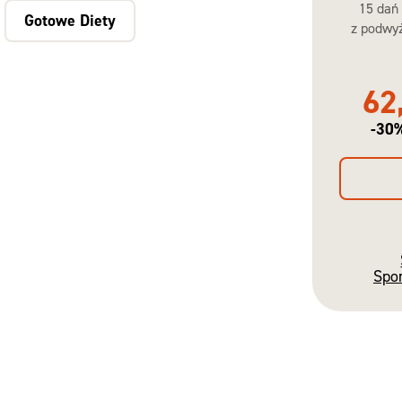
15 dań
Gotowe Diety
z podwyż
62
-30
Spo
Gotowe
Diety