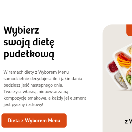
Wybierz
Dieta
z Wyborem
swoją dietę
Menu
pudełkową
W ramach diety z Wyborem Menu
samodzielnie decydujesz ile i jakie dania
będziesz jeść następnego dnia.
Tworzysz własną, niepowtarzalną
kompozycję smakową, a każdy jej element
jest pyszny i zdrowy!
Dieta z Wyborem Menu
z 