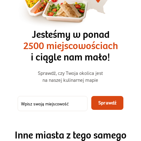
3 razy TAK
1500kcal - 2250kcal
Jesteśmy w ponad
3 sycące posiłki o większej objętości. Mniej dań,
2500 miejscowościach
ta sama wygoda!
i ciągle nam mało!
Zamów już od
Sprawdź, czy Twoja okolica jest
50,31 zł
73,99
na naszej kulinarnej mapie
-32%
TAK
Zamów dietę!
Sprawdź
Menu
Szczegóły diety 3xTAK
Inne miasta z tego samego