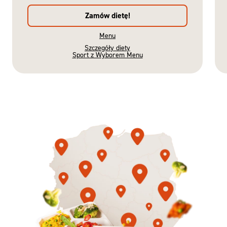
Zamów dietę!
Menu
Szczegóły diety
Sport z Wyborem Menu
Gotowe
Nowość
Diety