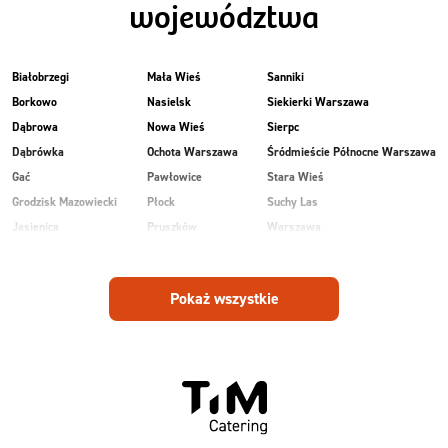
województwa
Białobrzegi
Mała Wieś
Sanniki
Borkowo
Nasielsk
Siekierki Warszawa
Dąbrowa
Nowa Wieś
Sierpc
Dąbrówka
Ochota Warszawa
Śródmieście Północne Warszawa
Gać
Pawłowice
Stara Wieś
Grodzisk Mazowiecki
Płock
Suchy Las
Jasienica
Pruszków
Warszawa
Kobiałka Warszawa
Przasnysz
Wawer Warszawa
Kozienice
Radom
Wesoła
Pokaż wszystkie
Laski
Ruda
Zalesie
Maków Mazowiecki
Rudnik
Zielonka