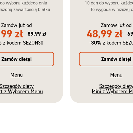
 do wyboru każdego dnia
10 dań do wyboru każde
szoną zawartością białka
To wygoda w niższej c
Zamów już od
Zamów już od
,99 zł
48,99 zł
89,99 zł
69
%
-30%
z kodem SEZON30
z kodem SEZ
Zamów dietę!
Zamów dietę!
Menu
Menu
Szczegóły diety
Szczegóły diet
rt z Wyborem Menu
Mini z Wyborem 
Nowość