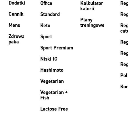
Dodatki
Office
Kalkulator
Reg
kalorii
Cennik
Standard
Reg
Plany
Menu
treningowe
Keto
Reg
cat
Zdrowa
Sport
paka
Reg
Sport Premium
Reg
Niski IG
Reg
Hashimoto
Pol
Vegetarian
Kon
Vegetarian +
Fish
Lactose Free