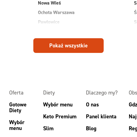
Nowa Wieś
S
Ochota Warszawa
Ś
Pawłowice
S
Płock
S
Pruszków
W
Pokaż wszystkie
Przasnysz
W
Radom
W
Ruda
Z
Rudnik
Z
Oferta
Diety
Dlaczego my?
Obs
Gotowe
Wybór menu
O nas
Gdz
Diety
Keto Premium
Panel klienta
Naj
Wybór
menu
Slim
Blog
Reg