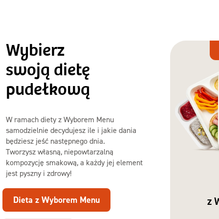
Wybierz
Dieta
z Wyborem
swoją dietę
Menu
pudełkową
W ramach diety z Wyborem Menu
samodzielnie decydujesz ile i jakie dania
będziesz jeść następnego dnia.
Tworzysz własną, niepowtarzalną
kompozycję smakową, a każdy jej element
jest pyszny i zdrowy!
Dieta z Wyborem Menu
z 