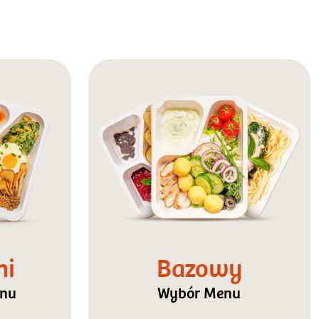
ni
Bazowy
enu
Wybór Menu