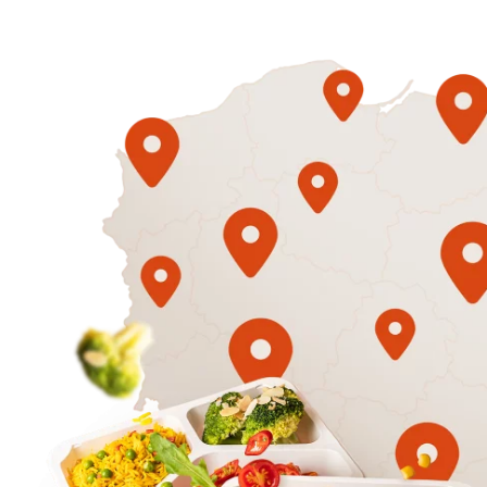
1500
3 sycące p
Mniej
50