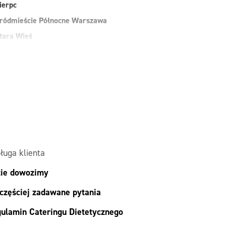
ierpc
ródmieście Północne Warszawa
tara Wieś
uchy Las
arszawa
awer Warszawa
esoła
alesie
ielonka
ługa klienta
ie dowozimy
częściej zadawane pytania
ulamin Cateringu Dietetycznego