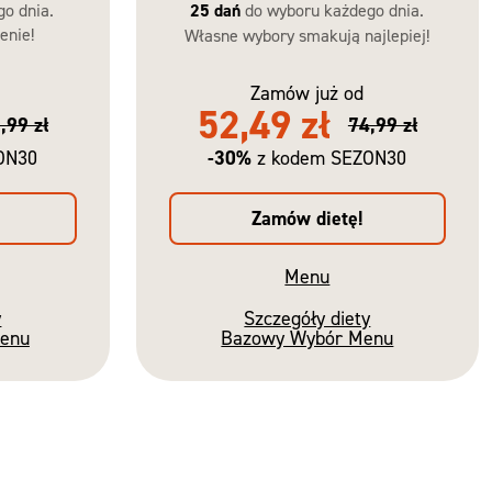
go dnia.
25 dań
do wyboru każdego dnia.
enie!
Własne wybory smakują najlepiej!
Zamów już od
52,49 zł
,99 zł
74,99 zł
-30%
ON30
z kodem SEZON30
Zamów dietę!
Menu
y
Szczegóły diety
Menu
Bazowy Wybór Menu