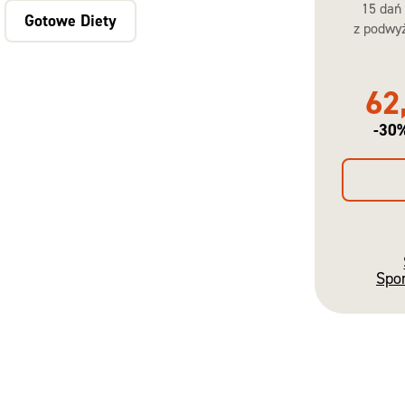
15 dań
Gotowe Diety
z podwyż
62
-30
Spo
Gotowe
Diety