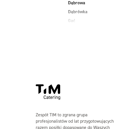
Dąbrowa
Dąbrówka
Gać
Grodzisk Mazowiecki
Jasienica
Kobiałka Warszawa
Kozienice
Laski
Maków Mazowiecki
Zespół TIM to zgrana grupa
profesjonalistów od lat przygotowujących
razem posiłki dopasowane do Waszych