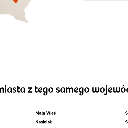
Zamów dietę!
Zamów dietę!
Menu
Menu
Szczegóły diet
zegóły diety 3xTAK
Standard
miasta z tego samego wojew
Mała Wieś
S
Nasielsk
S