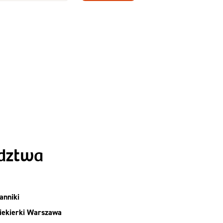
Zamów dietę!
Menu
y
Szczegóły diety
Slim
ództwa
anniki
iekierki Warszawa