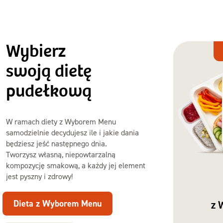
Wybierz
Dieta
z Wyborem
swoją dietę
Menu
pudełkową
W ramach diety z Wyborem Menu
samodzielnie decydujesz ile i jakie dania
będziesz jeść następnego dnia.
Tworzysz własną, niepowtarzalną
kompozycję smakową, a każdy jej element
jest pyszny i zdrowy!
Dieta z Wyborem Menu
z 