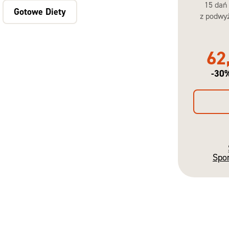
15 dań
Gotowe Diety
z podwyż
62
-30
Spo
Gotowe
Diety