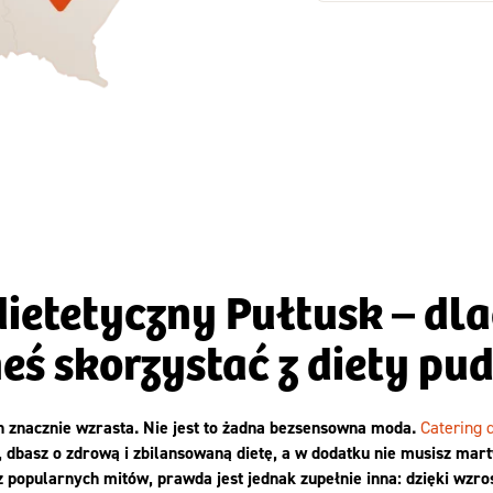
Zamów dietę!
Zamów dietę!
Menu
Menu
Szczegóły diet
zegóły diety 3xTAK
Standard
dietetyczny Pułtusk – dla
eś skorzystać z diety pu
h znacznie wzrasta. Nie jest to żadna bezsensowna moda.
Catering 
, dbasz o zdrową i zbilansowaną dietę, a w dodatku nie musisz mar
 popularnych mitów, prawda jest jednak zupełnie inna: dzięki wzro