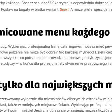
rzeby każdego. Chcesz schudnąć? Skorzystaj z odpowiednio dobranej 
Postaw na bogaty w białko wariant
Sport
. A może preferujesz dani
żnicowane menu każdego 
udy. Wybierając profesjonalną firmę cateringową, możesz mieć pew
zdrowe jedzenie nie może być dobre? Nic bardziej mylnego! Dzięki cię
 wszystko, co potrzebne do prowadzenia zdrowego stylu życia, jedn
 słodyczy — w końcu dla profesjonalisty stworzenie przepysznego i
tylko dla największych 
rezerwowany wyłącznie dla mieszkańców olbrzymich ośrodków miejski
miast, także w mniejszych miejscowościach. Wybierając profesjonalną
 w Twoim mieście! Jeśli znajdujesz się w zasięgu, możesz liczyć n