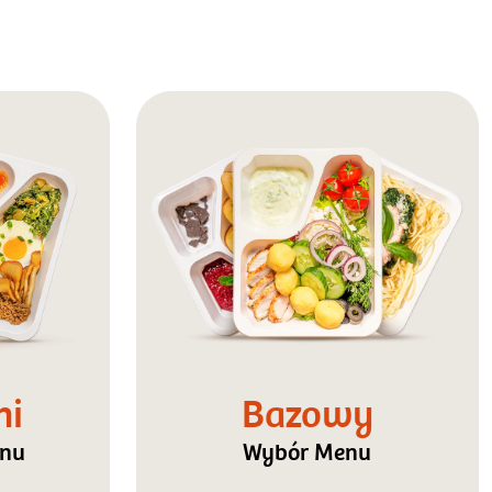
ni
Bazowy
enu
Wybór Menu