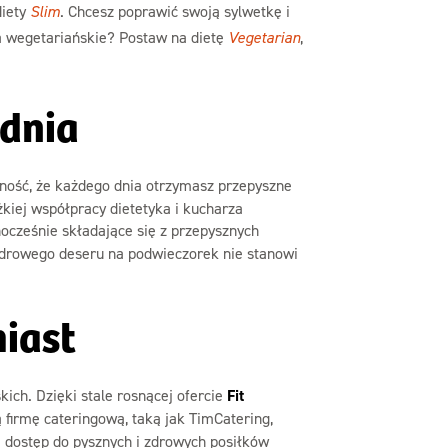
diety
Slim
. Chcesz poprawić swoją sylwetkę i
a wegetariańskie? Postaw na dietę
Vegetarian
,
dnia
ność, że każdego dnia otrzymasz przepyszne
żkiej współpracy dietetyka i kucharza
ocześnie składające się z przepysznych
 zdrowego deseru na podwieczorek nie stanowi
miast
ch. Dzięki stale rosnącej ofercie
Fit
 firmę cateringową, taką jak TimCatering,
a dostęp do pysznych i zdrowych posiłków