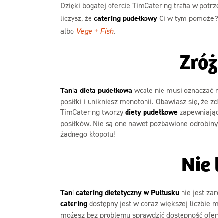
Dzięki bogatej ofercie TimCatering trafia w pot
liczysz, że
catering pudełkowy
Ci w tym pomoże? 
albo
Vege + Fish
.
Zró
Tania dieta pudełkowa
wcale nie musi oznaczać n
posiłki i unikniesz monotonii. Obawiasz się, że 
TimCatering tworzy
diety pudełkowe
zapewniające
posiłków. Nie są one nawet pozbawione odrobiny
żadnego kłopotu!
Nie 
Tani catering dietetyczny w Pułtusku
nie jest za
catering
dostępny jest w coraz większej liczbie 
możesz bez problemu sprawdzić dostępność oferty