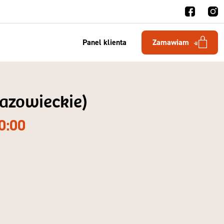
Panel klienta
Zamawiam
mazowieckie)
0:00