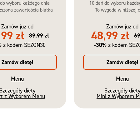
 do wyboru każdego dnia
10 dań do wyboru każde
szoną zawartością białka
To wygoda w niższej c
Zamów już od
Zamów już od
,99 zł
48,99 zł
89,99 zł
69
%
-30%
z kodem SEZON30
z kodem SEZ
Zamów dietę!
Zamów dietę!
Menu
Menu
Szczegóły diety
Szczegóły diet
rt z Wyborem Menu
Mini z Wyborem 
Nowość