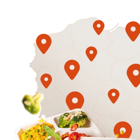
1500
3 sycące p
Mniej
50