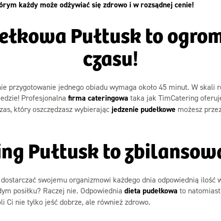
którym każdy może odżywiać się zdrowo i w rozsądnej cenie!
dełkowa Pułtusk to ogro
czasu!
tnie przygotowanie jednego obiadu wymaga około 45 minut. W skali 
edzie! Profesjonalna
firma cateringowa
taka jak TimCatering oferuje
Czas, który oszczędzasz wybierając
jedzenie pudełkowe
możesz przez
ring Pułtusk to zbilansow
by dostarczać swojemu organizmowi każdego dnia odpowiednią ilość 
dym posiłku? Raczej nie. Odpowiednia
dieta pudełkowa
to natomiast 
i Ci nie tylko jeść dobrze, ale również zdrowo.