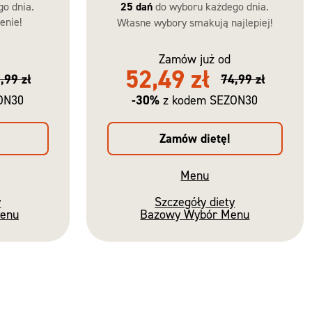
go dnia.
25 dań
do wyboru każdego dnia.
enie!
Własne wybory smakują najlepiej!
Zamów już od
52,49 zł
,99 zł
74,99 zł
-30%
ON30
z kodem SEZON30
Zamów dietę!
Menu
y
Szczegóły diety
Menu
Bazowy Wybór Menu