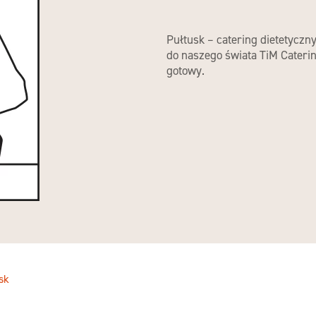
Pułtusk – catering dietetyczn
do naszego świata TiM Cateri
gotowy.
sk