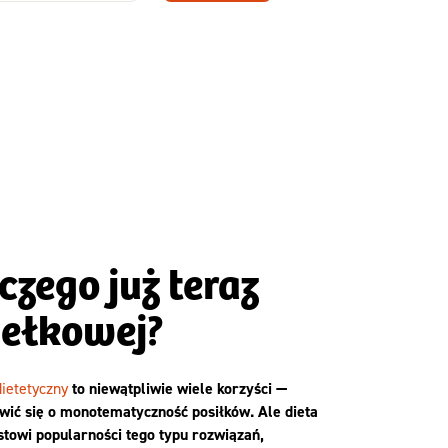
Zamów dietę!
Menu
y
Szczegóły diety
Slim
czego już teraz
dełkowej?
dietetyczny
to niewątpliwie wiele korzyści —
twić się o monotematyczność posiłków. Ale dieta
stowi popularności tego typu rozwiązań,