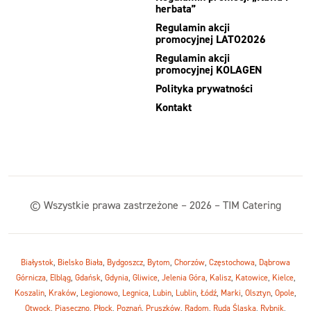
herbata”
Regulamin akcji
promocyjnej LATO2026
Regulamin akcji
promocyjnej KOLAGEN
Polityka prywatności
Kontakt
© Wszystkie prawa zastrzeżone – 2026 – TIM Catering
Białystok
,
Bielsko Biała
,
Bydgoszcz
,
Bytom
,
Chorzów
,
Częstochowa
,
Dąbrowa
Górnicza
,
Elbląg
,
Gdańsk
,
Gdynia
,
Gliwice
,
Jelenia Góra
,
Kalisz
,
Katowice
,
Kielce
,
Koszalin
,
Kraków
,
Legionowo
,
Legnica
,
Lubin
,
Lublin
,
Łódź
,
Marki
,
Olsztyn
,
Opole
,
Otwock
,
Piaseczno
,
Płock
,
Poznań
,
Pruszków
,
Radom
,
Ruda Śląska
,
Rybnik
,