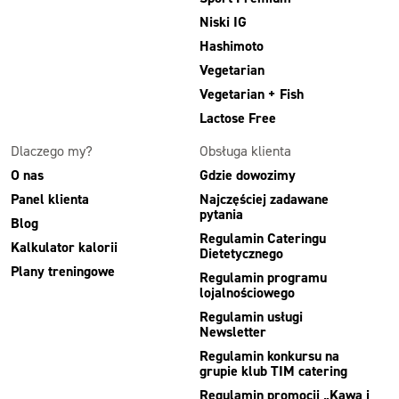
Niski IG
Hashimoto
Vegetarian
Vegetarian + Fish
Lactose Free
Dlaczego my?
Obsługa klienta
O nas
Gdzie dowozimy
Panel klienta
Najczęściej zadawane
pytania
Blog
Regulamin Cateringu
Kalkulator kalorii
Dietetycznego
Plany treningowe
Regulamin programu
lojalnościowego
Regulamin usługi
Newsletter
Regulamin konkursu na
grupie klub TIM catering
Regulamin promocji „Kawa i