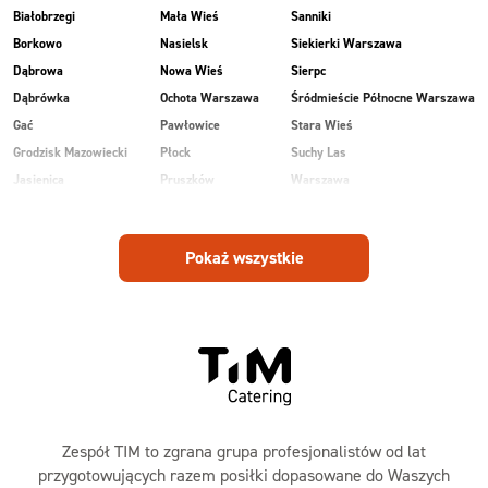
Białobrzegi
Mała Wieś
Sanniki
Borkowo
Nasielsk
Siekierki Warszawa
Dąbrowa
Nowa Wieś
Sierpc
Dąbrówka
Ochota Warszawa
Śródmieście Północne Warszawa
Gać
Pawłowice
Stara Wieś
Grodzisk Mazowiecki
Płock
Suchy Las
Jasienica
Pruszków
Warszawa
Kobiałka Warszawa
Przasnysz
Wawer Warszawa
Kozienice
Radom
Wesoła
Pokaż wszystkie
Laski
Ruda
Zalesie
Maków Mazowiecki
Rudnik
Zielonka
Zespół TIM to zgrana grupa profesjonalistów od lat
przygotowujących razem posiłki dopasowane do Waszych