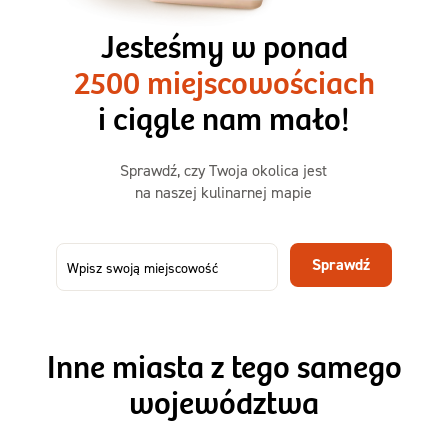
3 razy TAK
1500kcal - 2250kcal
Jesteśmy w ponad
3 sycące posiłki o większej objętości. Mniej dań,
2500 miejscowościach
ta sama wygoda!
i ciągle nam mało!
Zamów już od
Sprawdź, czy Twoja okolica jest
50,31 zł
73,99
na naszej kulinarnej mapie
-32%
TAK
Zamów dietę!
Sprawdź
Menu
Szczegóły diety 3xTAK
Inne miasta z tego samego
województwa