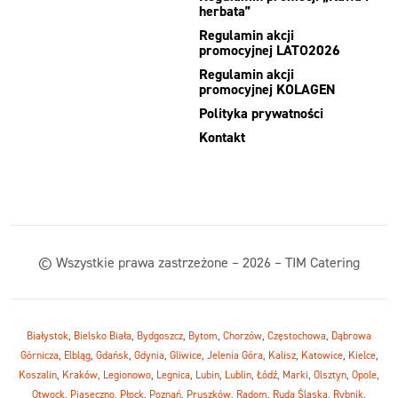
herbata”
Regulamin akcji
promocyjnej LATO2026
Regulamin akcji
promocyjnej KOLAGEN
Polityka prywatności
Kontakt
© Wszystkie prawa zastrzeżone – 2026 – TIM Catering
Białystok
,
Bielsko Biała
,
Bydgoszcz
,
Bytom
,
Chorzów
,
Częstochowa
,
Dąbrowa
Górnicza
,
Elbląg
,
Gdańsk
,
Gdynia
,
Gliwice
,
Jelenia Góra
,
Kalisz
,
Katowice
,
Kielce
,
Koszalin
,
Kraków
,
Legionowo
,
Legnica
,
Lubin
,
Lublin
,
Łódź
,
Marki
,
Olsztyn
,
Opole
,
Otwock
,
Piaseczno
,
Płock
,
Poznań
,
Pruszków
,
Radom
,
Ruda Śląska
,
Rybnik
,