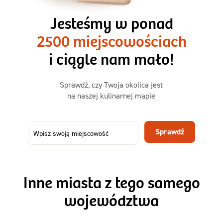
3 razy TAK
1500kcal - 2250kcal
Jesteśmy w ponad
3 sycące posiłki o większej objętości. Mniej dań,
2500 miejscowościach
ta sama wygoda!
i ciągle nam mało!
Zamów już od
Sprawdź, czy Twoja okolica jest
50,31 zł
73,99
na naszej kulinarnej mapie
-32%
TAK
Zamów dietę!
Sprawdź
Menu
Szczegóły diety 3xTAK
Inne miasta z tego samego
województwa