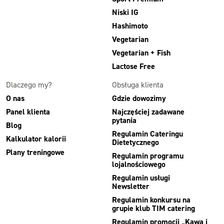
Niski IG
Hashimoto
Vegetarian
Vegetarian + Fish
Lactose Free
Dlaczego my?
Obsługa klienta
O nas
Gdzie dowozimy
Panel klienta
Najczęściej zadawane
pytania
Blog
Regulamin Cateringu
Kalkulator kalorii
Dietetycznego
Plany treningowe
Regulamin programu
lojalnościowego
Regulamin usługi
Newsletter
Regulamin konkursu na
grupie klub TIM catering
Regulamin promocji „Kawa i