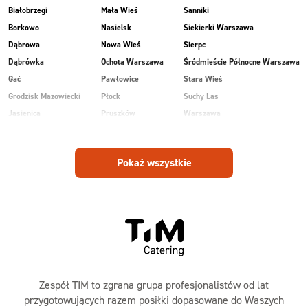
Białobrzegi
Mała Wieś
Sanniki
Borkowo
Nasielsk
Siekierki Warszawa
Dąbrowa
Nowa Wieś
Sierpc
Dąbrówka
Ochota Warszawa
Śródmieście Północne Warszawa
Gać
Pawłowice
Stara Wieś
Grodzisk Mazowiecki
Płock
Suchy Las
Jasienica
Pruszków
Warszawa
Kobiałka Warszawa
Przasnysz
Wawer Warszawa
Kozienice
Radom
Wesoła
Pokaż wszystkie
Laski
Ruda
Zalesie
Maków Mazowiecki
Rudnik
Zielonka
Zespół TIM to zgrana grupa profesjonalistów od lat
przygotowujących razem posiłki dopasowane do Waszych