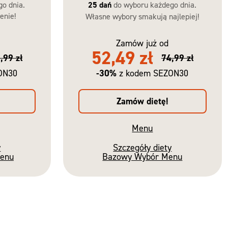
go dnia.
25 dań
do wyboru każdego dnia.
enie!
Własne wybory smakują najlepiej!
Zamów już od
52,49 zł
,99 zł
74,99 zł
-30%
ON30
z kodem SEZON30
Zamów dietę!
Menu
y
Szczegóły diety
Menu
Bazowy Wybór Menu