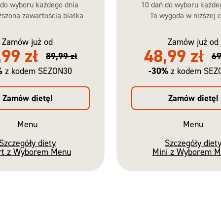
 do wyboru każdego dnia
10 dań do wyboru każde
szoną zawartością białka
To wygoda w niższej c
Zamów już od
Zamów już od
,99 zł
48,99 zł
89,99 zł
69
%
-30%
z kodem SEZON30
z kodem SEZ
Zamów dietę!
Zamów dietę!
Menu
Menu
Szczegóły diety
Szczegóły diet
rt z Wyborem Menu
Mini z Wyborem 
Nowość