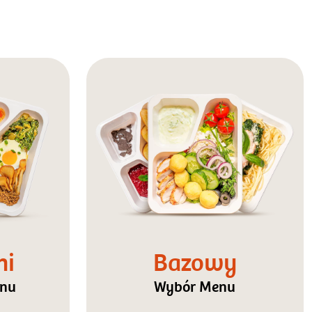
ni
Bazowy
enu
Wybór Menu