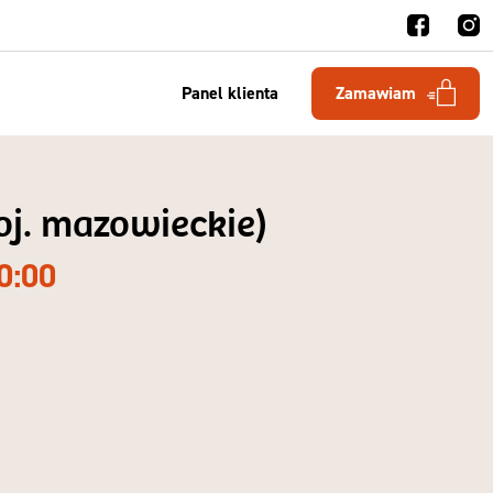
Panel klienta
Zamawiam
oj. mazowieckie)
0:00