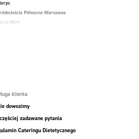
ierpc
ródmieście Północne Warszawa
tara Wieś
uchy Las
arszawa
awer Warszawa
esoła
alesie
ielonka
ługa klienta
ie dowozimy
częściej zadawane pytania
ulamin Cateringu Dietetycznego