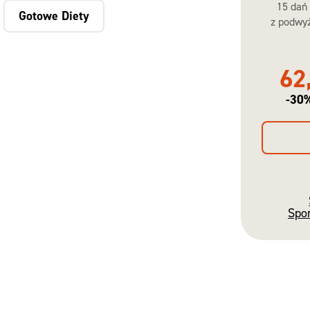
15 dań
Gotowe Diety
z podwyż
62
-30
Spo
Gotowe
Diety