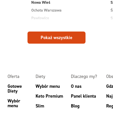
Nowa Wieś
S
Ochota Warszawa
Ś
Pawłowice
S
Płock
S
Pruszków
W
Pokaż wszystkie
Przasnysz
W
Radom
W
Ruda
Z
Rudnik
Z
Oferta
Diety
Dlaczego my?
Obs
Gotowe
Wybór menu
O nas
Gdz
Diety
Keto Premium
Panel klienta
Naj
Wybór
menu
Slim
Blog
Reg