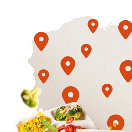
1500
3 sycące p
Mniej
50