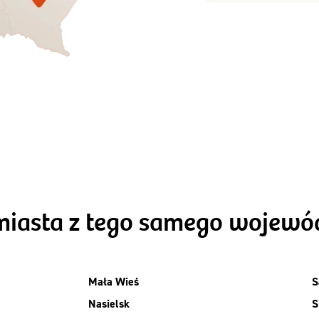
Zamów dietę!
Zamów dietę!
Menu
Menu
Szczegóły diet
zegóły diety 3xTAK
Standard
miasta z tego samego wojew
Mała Wieś
S
Nasielsk
S