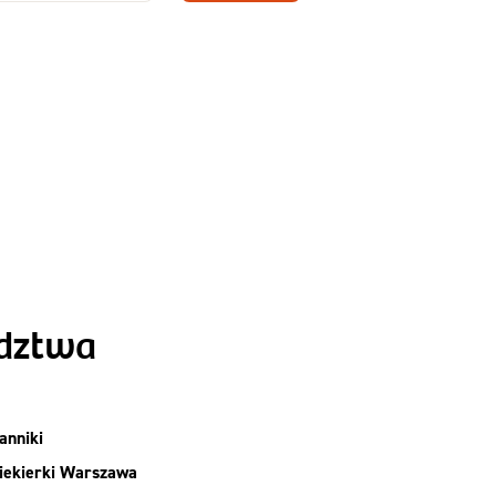
Zamów dietę!
Menu
y
Szczegóły diety
Slim
ództwa
anniki
iekierki Warszawa