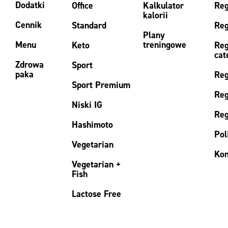
Dodatki
Office
Kalkulator
Reg
kalorii
Cennik
Standard
Reg
Plany
Menu
treningowe
Keto
Reg
cat
Zdrowa
Sport
paka
Reg
Sport Premium
Reg
Niski IG
Reg
Hashimoto
Pol
Vegetarian
Kon
Vegetarian +
Fish
Lactose Free