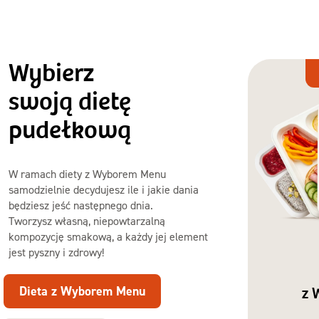
Wybierz
Dieta
z Wyborem
swoją dietę
Menu
pudełkową
W ramach diety z Wyborem Menu
samodzielnie decydujesz ile i jakie dania
będziesz jeść następnego dnia.
Tworzysz własną, niepowtarzalną
kompozycję smakową, a każdy jej element
jest pyszny i zdrowy!
Dieta z Wyborem Menu
z 