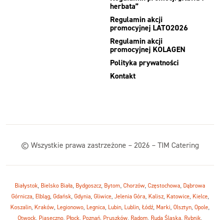
herbata”
Regulamin akcji
promocyjnej LATO2026
Regulamin akcji
promocyjnej KOLAGEN
Polityka prywatności
Kontakt
© Wszystkie prawa zastrzeżone – 2026 – TIM Catering
Białystok
,
Bielsko Biała
,
Bydgoszcz
,
Bytom
,
Chorzów
,
Częstochowa
,
Dąbrowa
Górnicza
,
Elbląg
,
Gdańsk
,
Gdynia
,
Gliwice
,
Jelenia Góra
,
Kalisz
,
Katowice
,
Kielce
,
Koszalin
,
Kraków
,
Legionowo
,
Legnica
,
Lubin
,
Lublin
,
Łódź
,
Marki
,
Olsztyn
,
Opole
,
Otwock
,
Piaseczno
,
Płock
,
Poznań
,
Pruszków
,
Radom
,
Ruda Śląska
,
Rybnik
,