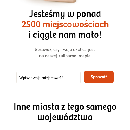
3 razy TAK
1500kcal - 2250kcal
Jesteśmy w ponad
3 sycące posiłki o większej objętości. Mniej dań,
2500 miejscowościach
ta sama wygoda!
i ciągle nam mało!
Zamów już od
Sprawdź, czy Twoja okolica jest
50,31 zł
73,99
na naszej kulinarnej mapie
-32%
TAK
Zamów dietę!
Sprawdź
Menu
Szczegóły diety 3xTAK
Inne miasta z tego samego
województwa