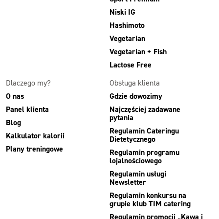
Niski IG
Hashimoto
Vegetarian
Vegetarian + Fish
Lactose Free
Dlaczego my?
Obsługa klienta
O nas
Gdzie dowozimy
Panel klienta
Najczęściej zadawane
pytania
Blog
Regulamin Cateringu
Kalkulator kalorii
Dietetycznego
Plany treningowe
Regulamin programu
lojalnościowego
Regulamin usługi
Newsletter
Regulamin konkursu na
grupie klub TIM catering
Regulamin promocji „Kawa i