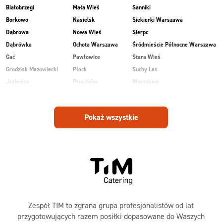
Białobrzegi
Mała Wieś
Sanniki
Borkowo
Nasielsk
Siekierki Warszawa
Dąbrowa
Nowa Wieś
Sierpc
Dąbrówka
Ochota Warszawa
Śródmieście Północne Warszawa
Gać
Pawłowice
Stara Wieś
Grodzisk Mazowiecki
Płock
Suchy Las
Jasienica
Pruszków
Warszawa
Kobiałka Warszawa
Przasnysz
Wawer Warszawa
Kozienice
Radom
Wesoła
Pokaż wszystkie
Laski
Ruda
Zalesie
Maków Mazowiecki
Rudnik
Zielonka
Zespół TIM to zgrana grupa profesjonalistów od lat
przygotowujących razem posiłki dopasowane do Waszych