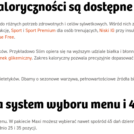
 kaloryczności są dostępn
o różnych potrzeb zdrowotnych i celów sylwetkowych. Wśród nich z
ukcję,
Sport
i
Sport Premium
dla osób trenujących,
Niski IG
przy insu
se Free
.
w. Przykładowo Slim opiera się na wyższym udziale białka i błonni
unek glikemiczny
. Zakres kaloryczny pozwala precyzyjnie dopasować b
ietetyków. Dbamy o sezonowe warzywa, pełnowartościowe źródła bia
 system wyboru menu i 4
nu. W pakiecie Maxi możesz wybierać nawet spośród 45 dań dzienni
io 25 i 35 pozycji.