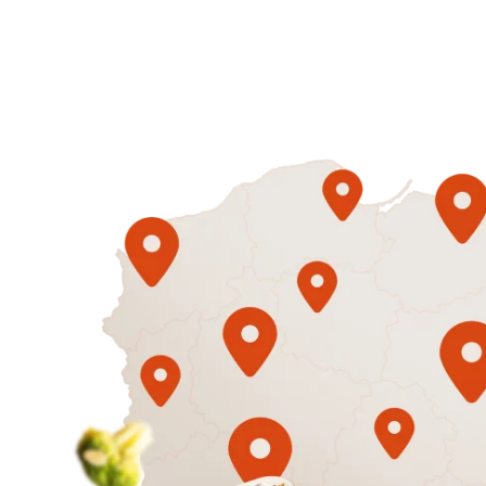
Gotowe
Diety
1500
3 sycące p
Mniej