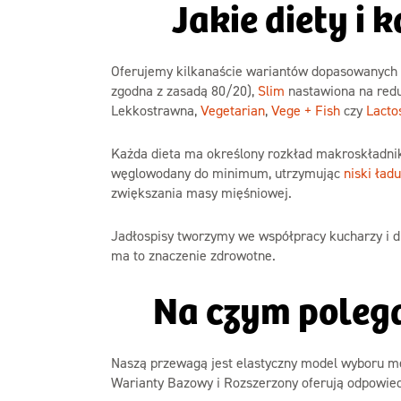
Jakie diety i
Oferujemy kilkanaście wariantów dopasowanych d
zgodna z zasadą 80/20),
Slim
nastawiona na red
Lekkostrawna,
Vegetarian
,
Vege + Fish
czy
Lacto
Każda dieta ma określony rozkład makroskładnikó
węglowodany do minimum, utrzymując
niski ład
zwiększania masy mięśniowej.
Jadłospisy tworzymy we współpracy kucharzy i d
ma to znaczenie zdrowotne.
Na czym polega
Naszą przewagą jest elastyczny model wyboru me
Warianty Bazowy i Rozszerzony oferują odpowiedn