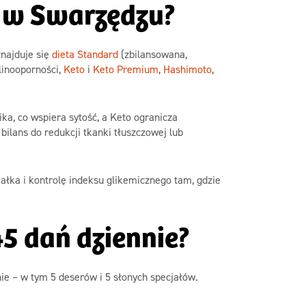
e w Swarzędzu?
najduje się
dieta Standard
(zbilansowana,
linooporności,
Keto
i
Keto Premium
,
Hashimoto
,
ka, co wspiera sytość, a Keto ogranicza
ilans do redukcji tkanki tłuszczowej lub
łka i kontrolę indeksu glikemicznego tam, gdzie
5 dań dziennie?
e – w tym 5 deserów i 5 słonych specjałów.