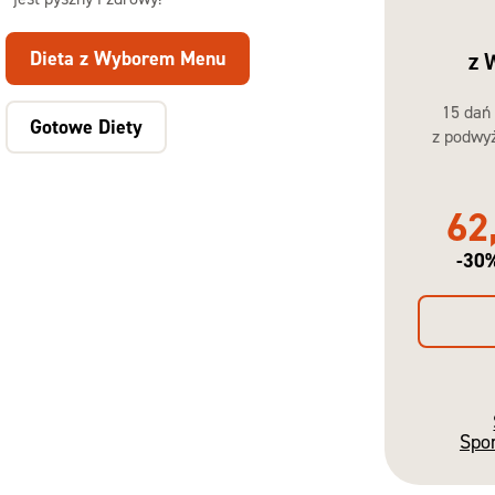
Dieta z Wyborem Menu
z 
15 dań
Gotowe Diety
z podwyż
62
-30
Spo