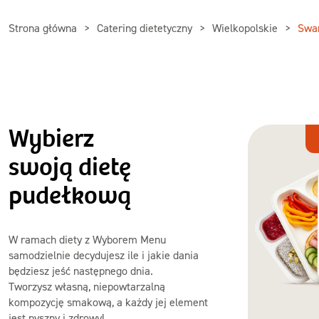
Strona główna
Catering dietetyczny
Wielkopolskie
Swa
Wybierz
Dieta
z Wyborem
swoją dietę
Menu
pudełkową
W ramach diety z Wyborem Menu
samodzielnie decydujesz ile i jakie dania
będziesz jeść następnego dnia.
Tworzysz własną, niepowtarzalną
kompozycję smakową, a każdy jej element
jest pyszny i zdrowy!