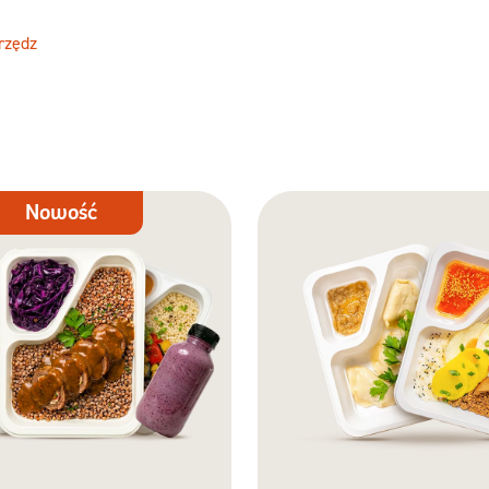
rzędz
Nowość