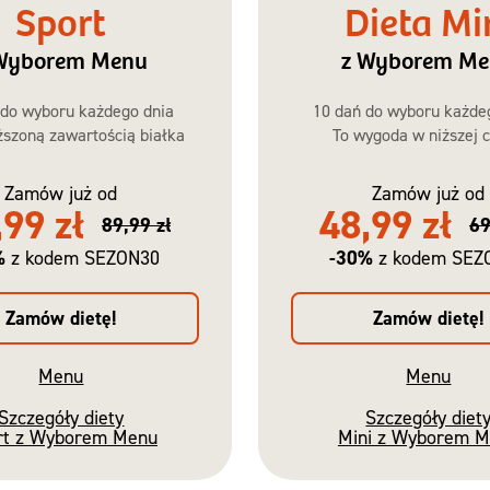
Sport
Dieta Mi
Wyborem Menu
z Wyborem M
 do wyboru każdego dnia
10 dań do wyboru każde
szoną zawartością białka
To wygoda w niższej c
Zamów już od
Zamów już od
,99 zł
48,99 zł
89,99 zł
69
%
-30%
z kodem SEZON30
z kodem SEZ
Zamów dietę!
Zamów dietę!
Menu
Menu
Szczegóły diety
Szczegóły diet
rt z Wyborem Menu
Mini z Wyborem 