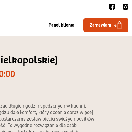
Panel klienta
Zamawiam
ielkopolskie)
0:00
zać długich godzin spędzonych w kuchni.
zędzu
daje komfort, który docenia coraz więcej
ostarczamy zestaw pięciu świeżych posiłków,
eść. To wygodne rozwiązanie dla osób
nie oraz tych, którzy chcą wprowadzić