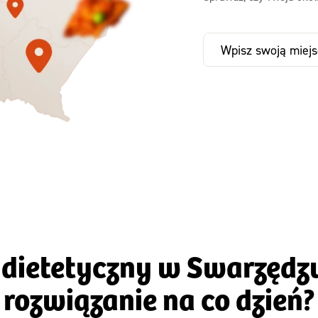
Zamów już od
47,59 zł
Zamów już od
67
,31 zł
73,99
-30%
z kodem SEZ
-32%
TAK
Zamów dietę!
Zamów dietę!
Menu
Menu
Szczegóły diet
zegóły diety 3xTAK
Standard
g dietetyczny w Swarzędz
rozwiązanie na co dzień?