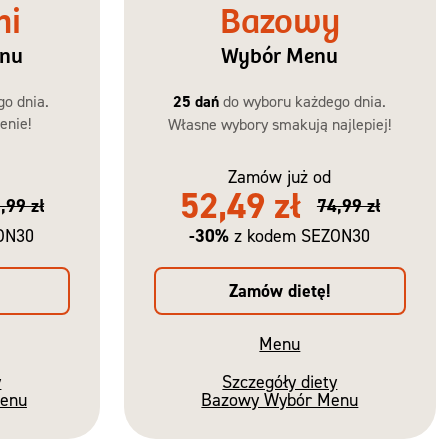
ni
Bazowy
enu
Wybór Menu
go dnia.
25 dań
do wyboru każdego dnia.
enie!
Własne wybory smakują najlepiej!
Zamów już od
52,49 zł
,99 zł
74,99 zł
-30%
ON30
z kodem SEZON30
Zamów dietę!
Menu
y
Szczegóły diety
Menu
Bazowy Wybór Menu