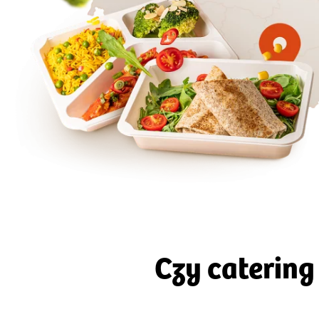
50
Szc
Czy caterin