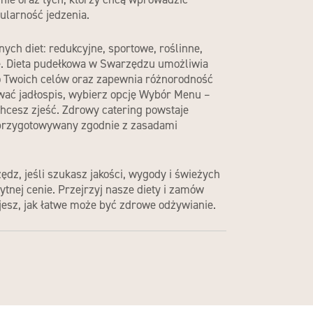
ularność jedzenia.
nych diet: redukcyjne, sportowe, roślinne,
e.
Dieta pudełkowa w Swarzędzu
umożliwia
o Twoich celów oraz zapewnia różnorodność
ować jadłospis, wybierz opcję Wybór Menu –
chcesz zjeść.
Zdrowy catering
powstaje
 przygotowywany zgodnie z zasadami
zędz
, jeśli szukasz jakości, wygody i świeżych
ytnej cenie
. Przejrzyj nasze diety i zamów
jesz, jak łatwe może być zdrowe odżywianie.