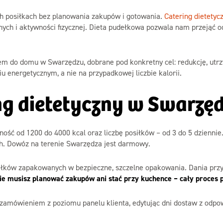
ych posiłkach bez planowania zakupów i gotowania.
Catering dietetyc
ch i aktywności fizycznej. Dieta pudełkowa pozwala nam przejąć od
em do domu w Swarzędzu, dobrane pod konkretny cel: redukcję, ut
u energetycznym, a nie na przypadkowej liczbie kalorii.
ng dietetyczny w Swarzę
ość od 1200 do 4000 kcal oraz liczbę posiłków – od 3 do 5 dziennie. 
h. Dowóz na terenie Swarzędza jest darmowy.
iłków zapakowanych w bezpieczne, szczelne opakowania. Dania prz
ie musisz planować zakupów ani stać przy kuchence – cały proces
ć zamówieniem z poziomu panelu klienta, edytując dni dostaw z od