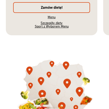
Zamów dietę!
Menu
Szczegóły diety
Sport z Wyborem Menu
Gotowe
Nowość
Diety