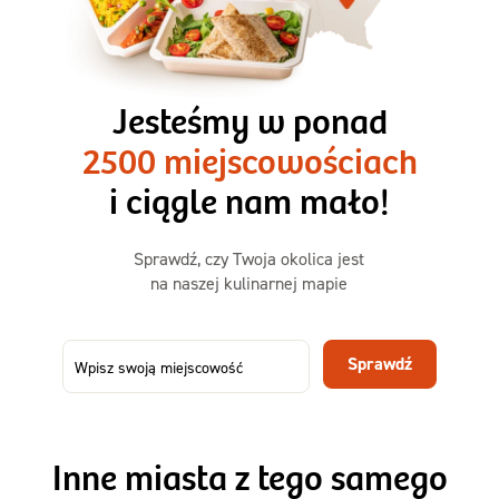
3 razy TAK
1500kcal - 2250kcal
Jesteśmy w ponad
3 sycące posiłki o większej objętości. Mniej dań,
2500 miejscowościach
ta sama wygoda!
i ciągle nam mało!
Zamów już od
Sprawdź, czy Twoja okolica jest
50,31 zł
73,99
na naszej kulinarnej mapie
-32%
TAK
Zamów dietę!
Sprawdź
Menu
Szczegóły diety 3xTAK
Inne miasta z tego samego