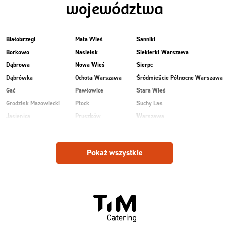
województwa
Białobrzegi
Mała Wieś
Sanniki
Borkowo
Nasielsk
Siekierki Warszawa
Dąbrowa
Nowa Wieś
Sierpc
Dąbrówka
Ochota Warszawa
Śródmieście Północne Warszawa
Gać
Pawłowice
Stara Wieś
Grodzisk Mazowiecki
Płock
Suchy Las
Jasienica
Pruszków
Warszawa
Kobiałka Warszawa
Przasnysz
Wawer Warszawa
Kozienice
Radom
Wesoła
Pokaż wszystkie
Laski
Ruda
Zalesie
Maków Mazowiecki
Rudnik
Zielonka