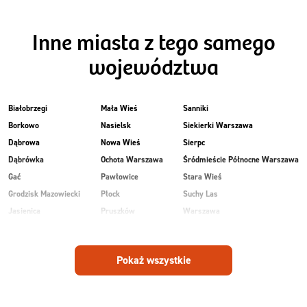
Inne miasta z tego samego
województwa
Białobrzegi
Mała Wieś
Sanniki
Borkowo
Nasielsk
Siekierki Warszawa
Dąbrowa
Nowa Wieś
Sierpc
Dąbrówka
Ochota Warszawa
Śródmieście Północne Warszawa
Gać
Pawłowice
Stara Wieś
Grodzisk Mazowiecki
Płock
Suchy Las
Jasienica
Pruszków
Warszawa
Kobiałka Warszawa
Przasnysz
Wawer Warszawa
Kozienice
Radom
Wesoła
Pokaż wszystkie
Laski
Ruda
Zalesie
Maków Mazowiecki
Rudnik
Zielonka