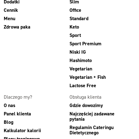
Dodatki
Slim
Cennik
Office
Menu
Standard
Zdrowa paka
Keto
Sport
Sport Premium
Niski IG
Hashimoto
Vegetarian
Vegetarian + Fish
Lactose Free
Dlaczego my?
Obsługa klienta
O nas
Gdzie dowozimy
Panel klienta
Najczęściej zadawane
pytania
Blog
Regulamin Cateringu
Kalkulator kalorii
Dietetycznego
Plany treningowe