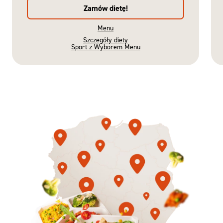
Zamów dietę!
Menu
Szczegóły diety
Sport z Wyborem Menu
Gotowe
Nowość
Diety