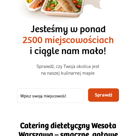
3 razy TAK
1500kcal - 2250kcal
Jesteśmy w ponad
3 sycące posiłki o większej objętości. Mniej dań,
2500 miejscowościach
ta sama wygoda!
i ciągle nam mało!
Zamów już od
Sprawdź, czy Twoja okolica jest
50,31 zł
73,99
na naszej kulinarnej mapie
-32%
TAK
Zamów dietę!
Sprawdź
Menu
Szczegóły diety 3xTAK
Catering dietetyczny Wesoła
Warszawa – smaczne, gotowe