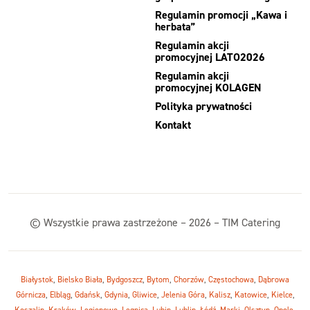
Regulamin promocji „Kawa i
herbata”
Regulamin akcji
promocyjnej LATO2026
Regulamin akcji
promocyjnej KOLAGEN
Polityka prywatności
Kontakt
© Wszystkie prawa zastrzeżone – 2026 – TIM Catering
Białystok
,
Bielsko Biała
,
Bydgoszcz
,
Bytom
,
Chorzów
,
Częstochowa
,
Dąbrowa
Górnicza
,
Elbląg
,
Gdańsk
,
Gdynia
,
Gliwice
,
Jelenia Góra
,
Kalisz
,
Katowice
,
Kielce
,
Koszalin
,
Kraków
,
Legionowo
,
Legnica
,
Lubin
,
Lublin
,
Łódź
,
Marki
,
Olsztyn
,
Opole
,