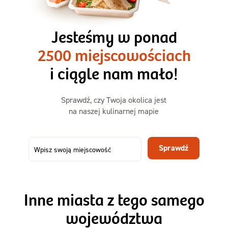
3 razy TAK
1500kcal - 2250kcal
Jesteśmy w ponad
3 sycące posiłki o większej objętości. Mniej dań,
2500 miejscowościach
ta sama wygoda!
i ciągle nam mało!
Zamów już od
Sprawdź, czy Twoja okolica jest
50,31 zł
73,99
na naszej kulinarnej mapie
-32%
TAK
Zamów dietę!
Sprawdź
Menu
Szczegóły diety 3xTAK
Inne miasta z tego samego
województwa