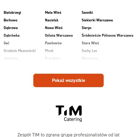
Białobrzegi
Mała Wieś
Sanniki
Borkowo
Nasielsk
Siekierki Warszawa
Dąbrowa
Nowa Wieś
Sierpc
Dąbrówka
Ochota Warszawa
Śródmieście Północne Warszawa
Gać
Pawłowice
Stara Wieś
Grodzisk Mazowiecki
Płock
Suchy Las
Jasienica
Pruszków
Warszawa
Kobiałka Warszawa
Przasnysz
Wawer Warszawa
Kozienice
Radom
Wesoła
Pokaż wszystkie
Laski
Ruda
Zalesie
Maków Mazowiecki
Rudnik
Zielonka
Zespół TIM to zgrana grupa profesjonalistów od lat