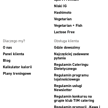
Niski IG
Hashimoto
Vegetarian
Vegetarian + Fish
Lactose Free
Dlaczego my?
Obsługa klienta
O nas
Gdzie dowozimy
Panel klienta
Najczęściej zadawane
pytania
Blog
Regulamin Cateringu
Kalkulator kalorii
Dietetycznego
Plany treningowe
Regulamin programu
lojalnościowego
Regulamin usługi
Newsletter
Regulamin konkursu na
grupie klub TIM catering
Regulamin promocji „Kawa i