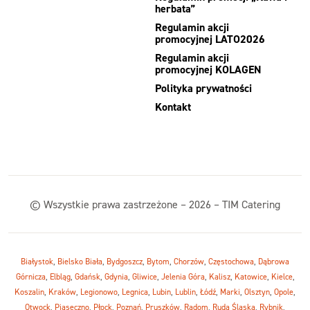
herbata”
Regulamin akcji
promocyjnej LATO2026
Regulamin akcji
promocyjnej KOLAGEN
Polityka prywatności
Kontakt
© Wszystkie prawa zastrzeżone – 2026 – TIM Catering
Białystok
,
Bielsko Biała
,
Bydgoszcz
,
Bytom
,
Chorzów
,
Częstochowa
,
Dąbrowa
Górnicza
,
Elbląg
,
Gdańsk
,
Gdynia
,
Gliwice
,
Jelenia Góra
,
Kalisz
,
Katowice
,
Kielce
,
Koszalin
,
Kraków
,
Legionowo
,
Legnica
,
Lubin
,
Lublin
,
Łódź
,
Marki
,
Olsztyn
,
Opole
,
Otwock
,
Piaseczno
,
Płock
,
Poznań
,
Pruszków
,
Radom
,
Ruda Śląska
,
Rybnik
,