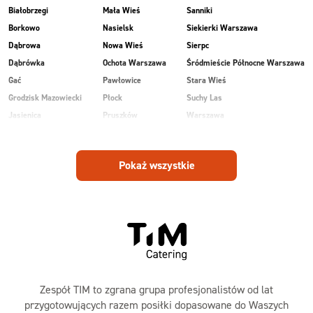
Białobrzegi
Mała Wieś
Sanniki
Borkowo
Nasielsk
Siekierki Warszawa
Dąbrowa
Nowa Wieś
Sierpc
Dąbrówka
Ochota Warszawa
Śródmieście Północne Warszawa
Gać
Pawłowice
Stara Wieś
Grodzisk Mazowiecki
Płock
Suchy Las
Jasienica
Pruszków
Warszawa
Kobiałka Warszawa
Przasnysz
Wawer Warszawa
Kozienice
Radom
Wesoła
Pokaż wszystkie
Laski
Ruda
Zalesie
Maków Mazowiecki
Rudnik
Zielonka
Zespół TIM to zgrana grupa profesjonalistów od lat
przygotowujących razem posiłki dopasowane do Waszych