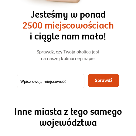
3 razy TAK
1500kcal - 2250kcal
Jesteśmy w ponad
3 sycące posiłki o większej objętości. Mniej dań,
2500 miejscowościach
ta sama wygoda!
i ciągle nam mało!
Zamów już od
Sprawdź, czy Twoja okolica jest
50,31 zł
73,99
na naszej kulinarnej mapie
-32%
TAK
Zamów dietę!
Sprawdź
Menu
Szczegóły diety 3xTAK
Inne miasta z tego samego
województwa