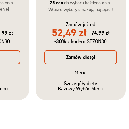
go dnia.
25 dań
do wyboru każdego dnia.
enie!
Własne wybory smakują najlepiej!
Zamów już od
52,49 zł
,99 zł
74,99 zł
-30%
ON30
z kodem SEZON30
Zamów dietę!
Menu
y
Szczegóły diety
Menu
Bazowy Wybór Menu