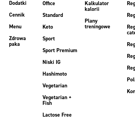
Dodatki
Office
Kalkulator
Reg
kalorii
Cennik
Standard
Reg
Plany
Menu
treningowe
Keto
Reg
cat
Zdrowa
Sport
paka
Reg
Sport Premium
Reg
Niski IG
Reg
Hashimoto
Pol
Vegetarian
Kon
Vegetarian +
Fish
Lactose Free