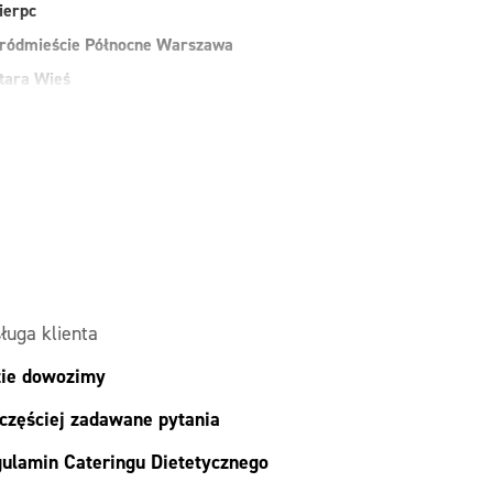
ierpc
ródmieście Północne Warszawa
tara Wieś
uchy Las
arszawa
awer Warszawa
esoła
alesie
ielonka
ługa klienta
ie dowozimy
częściej zadawane pytania
ulamin Cateringu Dietetycznego