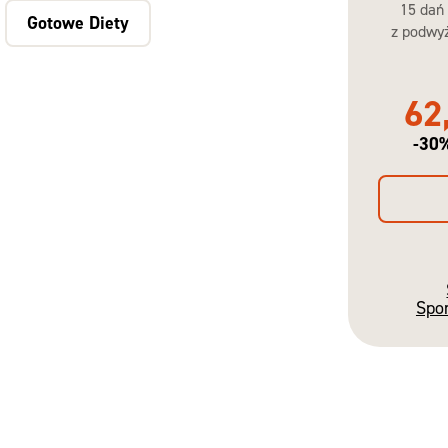
15 dań
Gotowe Diety
z podwyż
62
-30
Spo
Gotowe
Diety