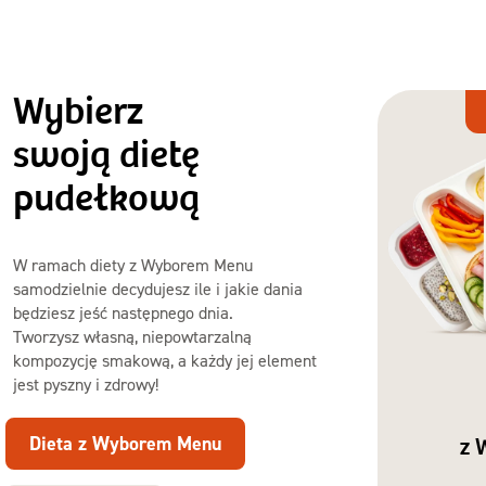
Wybierz
Dieta
z Wyborem
swoją dietę
Menu
pudełkową
W ramach diety z Wyborem Menu
samodzielnie decydujesz ile i jakie dania
będziesz jeść następnego dnia.
Tworzysz własną, niepowtarzalną
kompozycję smakową, a każdy jej element
jest pyszny i zdrowy!
Dieta z Wyborem Menu
z 