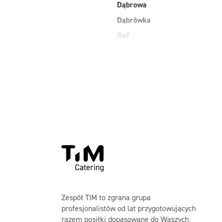
Dąbrowa
Dąbrówka
Gać
Grodzisk Mazowiecki
Jasienica
Kobiałka Warszawa
Kozienice
Laski
Maków Mazowiecki
Zespół TIM to zgrana grupa
profesjonalistów od lat przygotowujących
razem posiłki dopasowane do Waszych