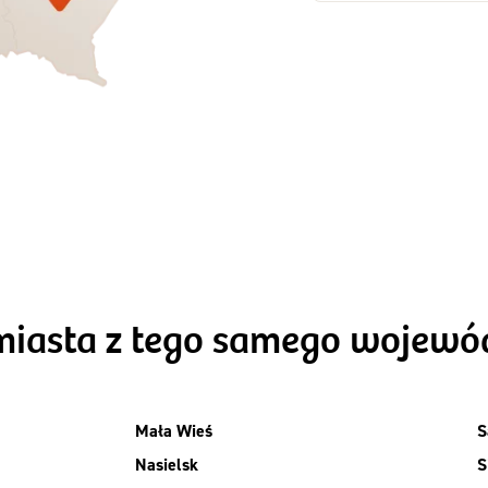
Zamów dietę!
Zamów dietę!
Menu
Menu
Szczegóły diet
zegóły diety 3xTAK
Standard
miasta z tego samego wojew
Mała Wieś
S
Nasielsk
S