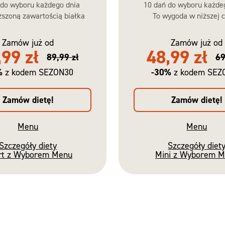
 do wyboru każdego dnia
10 dań do wyboru każde
szoną zawartością białka
To wygoda w niższej c
Zamów już od
Zamów już od
,99 zł
48,99 zł
89,99 zł
69
%
-30%
z kodem SEZON30
z kodem SEZ
Zamów dietę!
Zamów dietę!
Menu
Menu
Szczegóły diety
Szczegóły diet
rt z Wyborem Menu
Mini z Wyborem 
Nowość