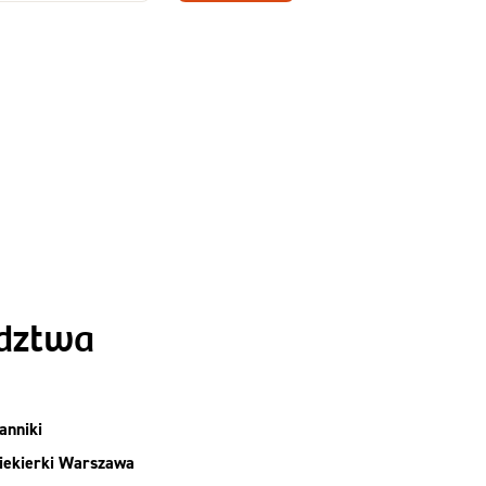
Zamów dietę!
Menu
y
Szczegóły diety
Slim
ództwa
anniki
iekierki Warszawa