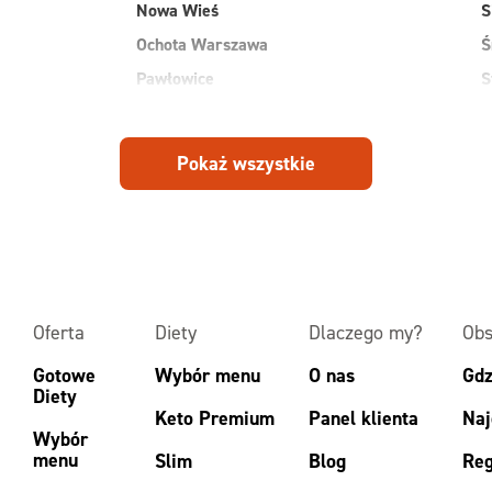
Nowa Wieś
S
Ochota Warszawa
Ś
Pawłowice
S
Płock
S
Pruszków
W
Pokaż wszystkie
Przasnysz
W
Radom
W
Ruda
Z
Rudnik
Z
Oferta
Diety
Dlaczego my?
Obs
Gotowe
Wybór menu
O nas
Gdz
Diety
Keto Premium
Panel klienta
Naj
Wybór
menu
Slim
Blog
Reg