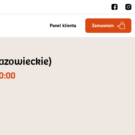
Panel klienta
Zamawiam
mazowieckie)
0:00