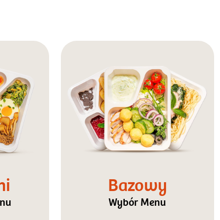
ni
Bazowy
enu
Wybór Menu