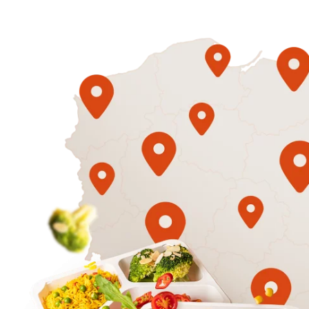
1500
3 sycące p
Mniej
50