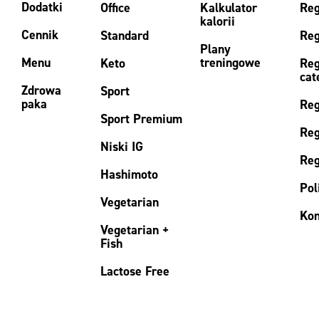
Dodatki
Office
Kalkulator
Reg
kalorii
Cennik
Standard
Reg
Plany
Menu
treningowe
Keto
Reg
cat
Zdrowa
Sport
paka
Reg
Sport Premium
Reg
Niski IG
Reg
Hashimoto
Pol
Vegetarian
Kon
Vegetarian +
Fish
Lactose Free