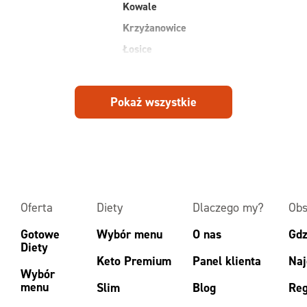
Kowale
Krzyżanowice
Łosice
Michałowice
Mirków
Pokaż wszystkie
Osiek
Piekary
Piotrowice
Oferta
Diety
Dlaczego my?
Obs
Gotowe
Wybór menu
O nas
Gdz
Diety
Keto Premium
Panel klienta
Naj
Wybór
menu
Slim
Blog
Reg