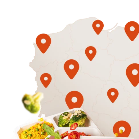
1500
3 sycące p
Mniej
50