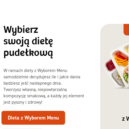
Wybierz
Dieta
z Wyborem
swoją dietę
Menu
pudełkową
W ramach diety z Wyborem Menu
samodzielnie decydujesz ile i jakie dania
będziesz jeść następnego dnia.
Tworzysz własną, niepowtarzalną
kompozycję smakową, a każdy jej element
jest pyszny i zdrowy!
Dieta z Wyborem Menu
z 