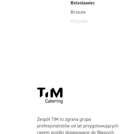
Bolesławiec
Brzezie
Chojnów
Długołęka
dolnośląskie
Głogów
Góra
Jankowice
Zespół TIM to zgrana grupa
profesjonalistów od lat przygotowujących
razem posiłki dopasowane do Waszych