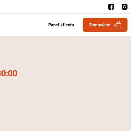
Panel klienta
Zamawiam
30:00