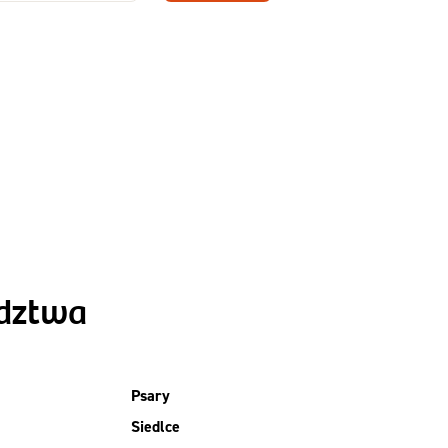
Zamów dietę!
Menu
y
Szczegóły diety
Slim
ództwa
Psary
Siedlce