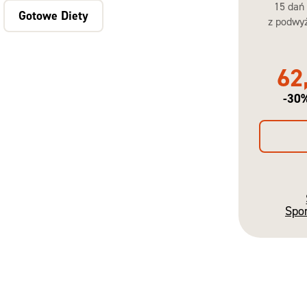
15 dań
Gotowe Diety
z podwyż
62
-30
Spo
Gotowe
Diety