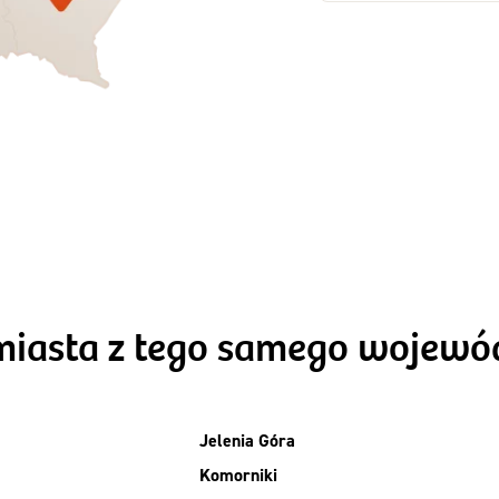
Zamów dietę!
Zamów dietę!
Menu
Menu
Szczegóły diet
zegóły diety 3xTAK
Standard
miasta z tego samego wojew
Jelenia Góra
Komorniki