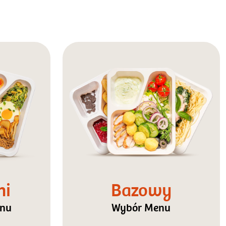
ni
Bazowy
enu
Wybór Menu