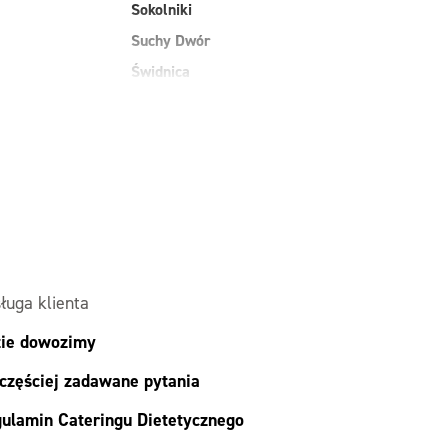
Sokolniki
Suchy Dwór
Świdnica
Szczepanów
Węgry
Wilkowice
Wojnowice
ługa klienta
ie dowozimy
częściej zadawane pytania
ulamin Cateringu Dietetycznego