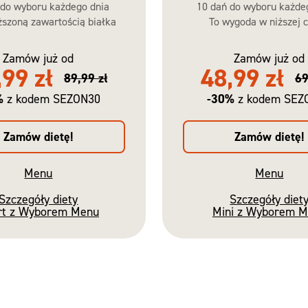
 do wyboru każdego dnia
10 dań do wyboru każde
szoną zawartością białka
To wygoda w niższej c
Zamów już od
Zamów już od
,99 zł
48,99 zł
89,99 zł
69
%
-30%
z kodem SEZON30
z kodem SEZ
Zamów dietę!
Zamów dietę!
Menu
Menu
Szczegóły diety
Szczegóły diet
rt z Wyborem Menu
Mini z Wyborem 
Nowość