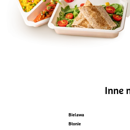
Szc
Inne 
Bielawa
Błonie