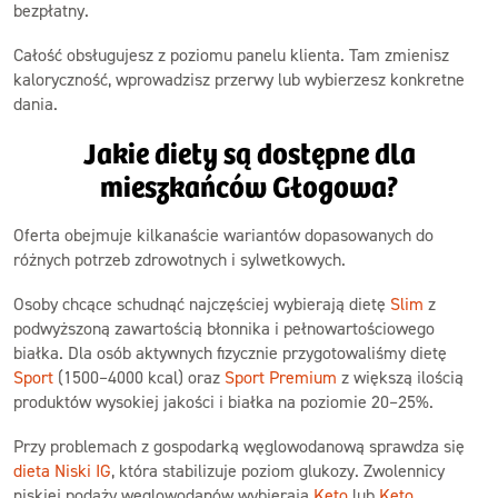
bezpłatny.
Całość obsługujesz z poziomu panelu klienta. Tam zmienisz
kaloryczność, wprowadzisz przerwy lub wybierzesz konkretne
dania.
Jakie diety są dostępne dla
mieszkańców Głogowa?
Oferta obejmuje kilkanaście wariantów dopasowanych do
różnych potrzeb zdrowotnych i sylwetkowych.
Osoby chcące schudnąć najczęściej wybierają dietę
Slim
z
podwyższoną zawartością błonnika i pełnowartościowego
białka. Dla osób aktywnych fizycznie przygotowaliśmy dietę
Sport
(1500–4000 kcal) oraz
Sport Premium
z większą ilością
produktów wysokiej jakości i białka na poziomie 20–25%.
Przy problemach z gospodarką węglowodanową sprawdza się
dieta Niski IG
, która stabilizuje poziom glukozy. Zwolennicy
niskiej podaży węglowodanów wybierają
Keto
lub
Keto