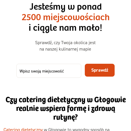
1500kcal - 2250kcal
Jesteśmy w ponad
3 sycące posiłki o większej objętości. Mniej dań,
2500 miejscowościach
ta sama wygoda!
i ciągle nam mało!
Zamów już od
Sprawdź, czy Twoja okolica jest
50,31 zł
73,99
na naszej kulinarnej mapie
-32%
TAK
Zamów dietę!
Sprawdź
Menu
Szczegóły diety 3xTAK
Czy catering dietetyczny w Głogowie
realnie wspiera formę i zdrową
rutynę?
Catering dietetyczny
w Głogowie to wygodny sposób na