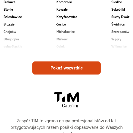
Bielawa
Komorniki
Siedlce
Błonie
Kowale
Sokolniki
Bolesławiec
Krzyżanowice
Suchy Dwór
Brzezie
Łosice
Świdnica
Chojnów
Michałowice
Szczepanów
Długołęka
Mirków
Węgry
dolnośląskie
Osiek
Wilkowice
Góra
Piekary
Wojnowice
Jankowice
Piotrowice
Pokaż wszystkie
Jelenia Góra
Psary
Zespół TIM to zgrana grupa profesjonalistów od lat
przygotowujących razem posiłki dopasowane do Waszych