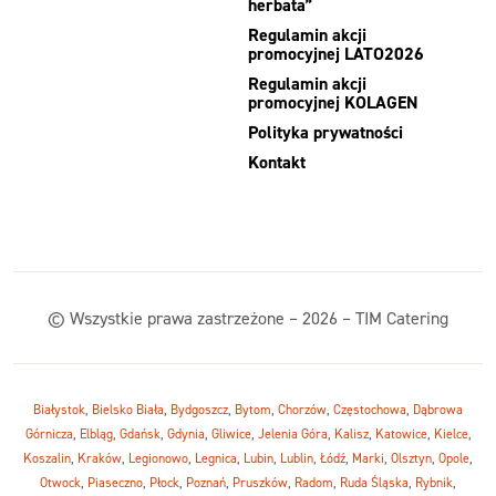
herbata”
Regulamin akcji
promocyjnej LATO2026
Regulamin akcji
promocyjnej KOLAGEN
Polityka prywatności
Kontakt
© Wszystkie prawa zastrzeżone – 2026 – TIM Catering
Białystok
,
Bielsko Biała
,
Bydgoszcz
,
Bytom
,
Chorzów
,
Częstochowa
,
Dąbrowa
Górnicza
,
Elbląg
,
Gdańsk
,
Gdynia
,
Gliwice
,
Jelenia Góra
,
Kalisz
,
Katowice
,
Kielce
,
Koszalin
,
Kraków
,
Legionowo
,
Legnica
,
Lubin
,
Lublin
,
Łódź
,
Marki
,
Olsztyn
,
Opole
,
Otwock
,
Piaseczno
,
Płock
,
Poznań
,
Pruszków
,
Radom
,
Ruda Śląska
,
Rybnik
,