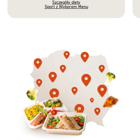
Szczegóły diety
Sport z Wyborem Menu
Gotowe
Nowość
Diety
3 razy TAK