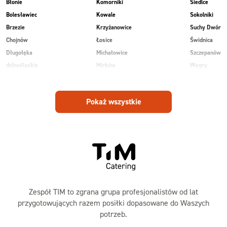
Błonie
Komorniki
Siedlce
Bolesławiec
Kowale
Sokolniki
Brzezie
Krzyżanowice
Suchy Dwór
Chojnów
Łosice
Świdnica
Długołęka
Michałowice
Szczepanów
dolnośląskie
Mirków
Węgry
Głogów
Osiek
Wilkowice
Góra
Piekary
Wojnowice
Pokaż wszystkie
Jankowice
Piotrowice
Zespół TIM to zgrana grupa profesjonalistów od lat
przygotowujących razem posiłki dopasowane do Waszych
potrzeb.