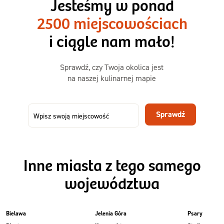
Jesteśmy w ponad
3 sycące posiłki o większej objętości. Mniej dań,
2500 miejscowościach
ta sama wygoda!
i ciągle nam mało!
Zamów już od
Sprawdź, czy Twoja okolica jest
50,31 zł
73,99
na naszej kulinarnej mapie
-32%
TAK
Zamów dietę!
Sprawdź
Menu
Szczegóły diety 3xTAK
Inne miasta z tego samego
województwa
Bielawa
Jelenia Góra
Psary