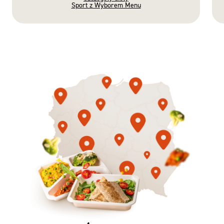
Sport z Wyborem Menu
Gotowe
Nowość
Diety
3 razy TAK
1500kcal - 2250kcal