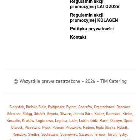
Regulamin akcji
promocyjnej LATO2026
Regulamin akcji
promocyjnej KOLAGEN
Polityka prywatności
Kontakt
© Wszystkie prawa zastrzeżone – 2026 – TIM Catering
Białystok
,
Bielsko Biała
,
Bydgoszcz
,
Bytom
,
Chorzów
,
Częstochowa
,
Dąbrowa
Górnicza
,
Elbląg
,
Gdańsk
,
Gdynia
,
Gliwice
,
Jelenia Góra
,
Kalisz
,
Katowice
,
Kielce
,
Koszalin
,
Kraków
,
Legionowo
,
Legnica
,
Lubin
,
Lublin
,
Łódź
,
Marki
,
Olsztyn
,
Opole
,
Otwock
,
Piaseczno
,
Płock
,
Poznań
,
Pruszków
,
Radom
,
Ruda Śląska
,
Rybnik
,
Rzeszów
,
Siedlce
,
Sochaczew
,
Sosnowiec
,
Szczecin
,
Tarnów
,
Toruń
,
Tychy
,