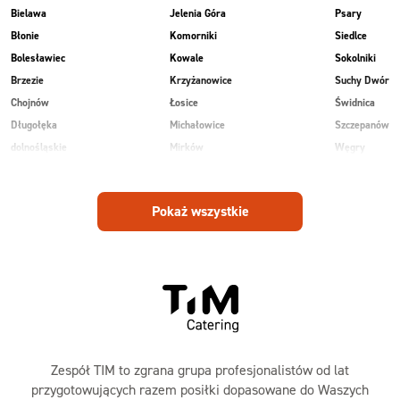
Bielawa
Jelenia Góra
Psary
Błonie
Komorniki
Siedlce
Bolesławiec
Kowale
Sokolniki
Brzezie
Krzyżanowice
Suchy Dwór
Chojnów
Łosice
Świdnica
Długołęka
Michałowice
Szczepanów
dolnośląskie
Mirków
Węgry
Głogów
Osiek
Wilkowice
Góra
Piekary
Wojnowice
Pokaż wszystkie
Jankowice
Piotrowice
Zespół TIM to zgrana grupa profesjonalistów od lat
przygotowujących razem posiłki dopasowane do Waszych