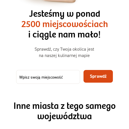
3 razy TAK
1500kcal - 2250kcal
Jesteśmy w ponad
3 sycące posiłki o większej objętości. Mniej dań,
2500 miejscowościach
ta sama wygoda!
i ciągle nam mało!
Zamów już od
Sprawdź, czy Twoja okolica jest
50,31 zł
73,99
na naszej kulinarnej mapie
-32%
TAK
Zamów dietę!
Sprawdź
Menu
Szczegóły diety 3xTAK
Inne miasta z tego samego
województwa