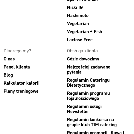
Niski IG
Hashimoto
Vegetarian
Vegetarian + Fish
Lactose Free
Dlaczego my?
Obsługa klienta
O nas
Gdzie dowozimy
Panel klienta
Najczęściej zadawane
pytania
Blog
Regulamin Cateringu
Kalkulator kalorii
Dietetycznego
Plany treningowe
Regulamin programu
lojalnościowego
Regulamin usługi
Newsletter
Regulamin konkursu na
grupie klub TIM catering
Regulamin promocji „Kawa i