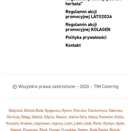
herbata”
Regulamin akcji
promocyjnej LATO2026
Regulamin akcji
promocyjnej KOLAGEN
Polityka prywatności
Kontakt
© Wszystkie prawa zastrzeżone – 2026 – TIM Catering
Białystok
,
Bielsko Biała
,
Bydgoszcz
,
Bytom
,
Chorzów
,
Częstochowa
,
Dąbrowa
Górnicza
,
Elbląg
,
Gdańsk
,
Gdynia
,
Gliwice
,
Jelenia Góra
,
Kalisz
,
Katowice
,
Kielce
,
Koszalin
,
Kraków
,
Legionowo
,
Legnica
,
Lubin
,
Lublin
,
Łódź
,
Marki
,
Olsztyn
,
Opole
,
Otwock
,
Piaseczno
,
Płock
,
Poznań
,
Pruszków
,
Radom
,
Ruda Śląska
,
Rybnik
,