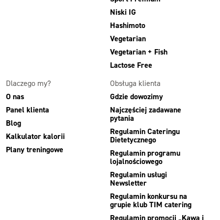
Niski IG
Hashimoto
Vegetarian
Vegetarian + Fish
Lactose Free
Dlaczego my?
Obsługa klienta
O nas
Gdzie dowozimy
Panel klienta
Najczęściej zadawane
pytania
Blog
Regulamin Cateringu
Kalkulator kalorii
Dietetycznego
Plany treningowe
Regulamin programu
lojalnościowego
Regulamin usługi
Newsletter
Regulamin konkursu na
grupie klub TIM catering
Regulamin promocji „Kawa i