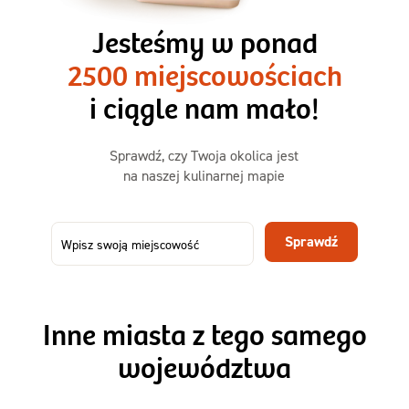
3 razy TAK
1500kcal - 2250kcal
Jesteśmy w ponad
3 sycące posiłki o większej objętości. Mniej dań,
2500 miejscowościach
ta sama wygoda!
i ciągle nam mało!
Zamów już od
Sprawdź, czy Twoja okolica jest
50,31 zł
73,99
na naszej kulinarnej mapie
-32%
TAK
Zamów dietę!
Sprawdź
Menu
Szczegóły diety 3xTAK
Inne miasta z tego samego
województwa