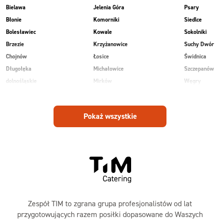
Bielawa
Jelenia Góra
Psary
Błonie
Komorniki
Siedlce
Bolesławiec
Kowale
Sokolniki
Brzezie
Krzyżanowice
Suchy Dwór
Chojnów
Łosice
Świdnica
Długołęka
Michałowice
Szczepanów
dolnośląskie
Mirków
Węgry
Głogów
Osiek
Wilkowice
Góra
Piekary
Wojnowice
Pokaż wszystkie
Jankowice
Piotrowice
Zespół TIM to zgrana grupa profesjonalistów od lat
przygotowujących razem posiłki dopasowane do Waszych