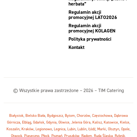
herbata”
Regulamin akcji
promocyjnej LATO2026
Regulamin akcji
promocyjnej KOLAGEN
Polityka prywatności
Kontakt
© Wszystkie prawa zastrzeżone – 2026 – TIM Catering
Białystok
,
Bielsko Biała
,
Bydgoszcz
,
Bytom
,
Chorzów
,
Częstochowa
,
Dąbrowa
Górnicza
,
Elbląg
,
Gdańsk
,
Gdynia
,
Gliwice
,
Jelenia Góra
,
Kalisz
,
Katowice
,
Kielce
,
Koszalin
,
Kraków
,
Legionowo
,
Legnica
,
Lubin
,
Lublin
,
Łódź
,
Marki
,
Olsztyn
,
Opole
,
Otwock
,
Piaseczno
,
Płock
,
Poznań
,
Pruszków
,
Radom
,
Ruda Śląska
,
Rybnik
,