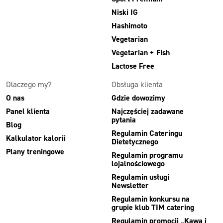
Niski IG
Hashimoto
Vegetarian
Vegetarian + Fish
Lactose Free
Dlaczego my?
Obsługa klienta
O nas
Gdzie dowozimy
Panel klienta
Najczęściej zadawane
pytania
Blog
Regulamin Cateringu
Kalkulator kalorii
Dietetycznego
Plany treningowe
Regulamin programu
lojalnościowego
Regulamin usługi
Newsletter
Regulamin konkursu na
grupie klub TIM catering
Regulamin promocji „Kawa i