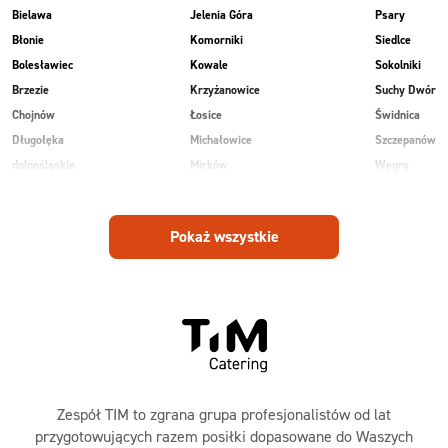
Bielawa
Jelenia Góra
Psary
Błonie
Komorniki
Siedlce
Bolesławiec
Kowale
Sokolniki
Brzezie
Krzyżanowice
Suchy Dwór
Chojnów
Łosice
Świdnica
Długołęka
Michałowice
Szczepanów
dolnośląskie
Mirków
Węgry
Głogów
Osiek
Wilkowice
Góra
Piekary
Wojnowice
Pokaż wszystkie
Jankowice
Piotrowice
Zespół TIM to zgrana grupa profesjonalistów od lat
przygotowujących razem posiłki dopasowane do Waszych