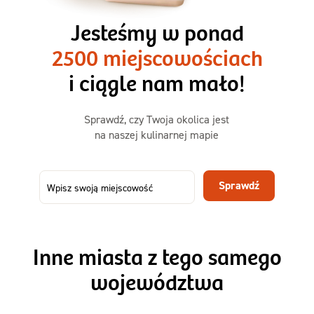
3 razy TAK
1500kcal - 2250kcal
Jesteśmy w ponad
3 sycące posiłki o większej objętości. Mniej dań,
2500 miejscowościach
ta sama wygoda!
i ciągle nam mało!
Zamów już od
Sprawdź, czy Twoja okolica jest
50,31 zł
73,99
na naszej kulinarnej mapie
-32%
TAK
Zamów dietę!
Sprawdź
Menu
Szczegóły diety 3xTAK
Inne miasta z tego samego
województwa