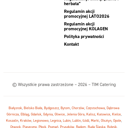
herbata”
Regulamin akcji
promocyjnej LATO2026
Regulamin akcji
promocyjnej KOLAGEN
Polityka prywatności
Kontakt
© Wszystkie prawa zastrzeżone – 2026 – TIM Catering
Białystok
,
Bielsko Biała
,
Bydgoszcz
,
Bytom
,
Chorzów
,
Częstochowa
,
Dąbrowa
Górnicza
,
Elbląg
,
Gdańsk
,
Gdynia
,
Gliwice
,
Jelenia Góra
,
Kalisz
,
Katowice
,
Kielce
,
Koszalin
,
Kraków
,
Legionowo
,
Legnica
,
Lubin
,
Lublin
,
Łódź
,
Marki
,
Olsztyn
,
Opole
,
Otwock
,
Piaseczno
,
Płock
,
Poznań
,
Pruszków
,
Radom
,
Ruda Śląska
,
Rybnik
,