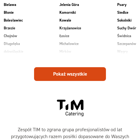
Bielawa
Jelenia Góra
Psary
Błonie
Komorniki
Siedlce
Bolesławiec
Kowale
Sokolniki
Brzezie
Krzyżanowice
Suchy Dwór
Chojnów
Łosice
Świdnica
Długołęka
Michałowice
Szczepanów
dolnośląskie
Mirków
Węgry
Głogów
Osiek
Wilkowice
Góra
Piekary
Wojnowice
Pokaż wszystkie
Jankowice
Piotrowice
Zespół TIM to zgrana grupa profesjonalistów od lat
przygotowujących razem posiłki dopasowane do Waszych