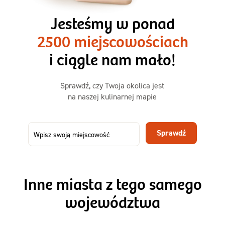
3 razy TAK
1500kcal - 2250kcal
Jesteśmy w ponad
3 sycące posiłki o większej objętości. Mniej dań,
2500 miejscowościach
ta sama wygoda!
i ciągle nam mało!
Zamów już od
Sprawdź, czy Twoja okolica jest
50,31 zł
73,99
na naszej kulinarnej mapie
-32%
TAK
Zamów dietę!
Sprawdź
Menu
Szczegóły diety 3xTAK
Inne miasta z tego samego
województwa