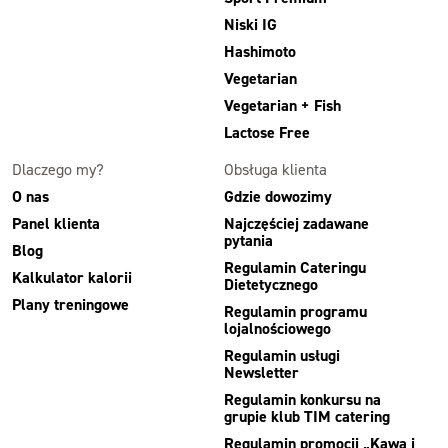
Niski IG
Hashimoto
Vegetarian
Vegetarian + Fish
Lactose Free
Dlaczego my?
Obsługa klienta
O nas
Gdzie dowozimy
Panel klienta
Najczęściej zadawane
pytania
Blog
Regulamin Cateringu
Kalkulator kalorii
Dietetycznego
Plany treningowe
Regulamin programu
lojalnościowego
Regulamin usługi
Newsletter
Regulamin konkursu na
grupie klub TIM catering
Regulamin promocji „Kawa i