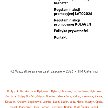
herbata”
Regulamin akcji
promocyjnej LATO2026
Regulamin akcji
promocyjnej KOLAGEN
Polityka prywatności
Kontakt
© Wszystkie prawa zastrzeżone – 2026 – TIM Catering
Białystok
,
Bielsko Biała
,
Bydgoszcz
,
Bytom
,
Chorzów
,
Częstochowa
,
Dąbrowa
Górnicza
,
Elbląg
,
Gdańsk
,
Gdynia
,
Gliwice
,
Jelenia Góra
,
Kalisz
,
Katowice
,
Kielce
,
Koszalin
,
Kraków
,
Legionowo
,
Legnica
,
Lubin
,
Lublin
,
Łódź
,
Marki
,
Olsztyn
,
Opole
,
Otwock
,
Piaseczno
,
Płock
,
Poznań
,
Pruszków
,
Radom
,
Ruda Śląska
,
Rybnik
,