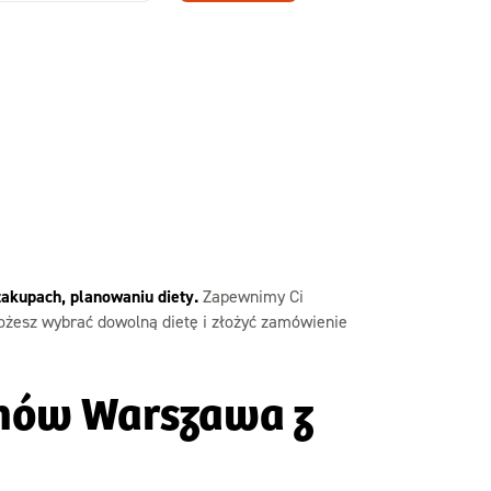
Zamów dietę!
Menu
y
Szczegóły diety
Slim
zakupach, planowaniu diety.
Zapewnimy Ci
ożesz wybrać dowolną dietę i złożyć zamówienie
chów Warszawa z