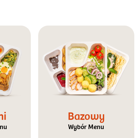
ni
Bazowy
enu
Wybór Menu