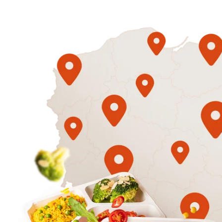
1500
3 sycące p
Mniej
50