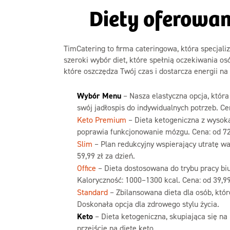
Diety oferowa
TimCatering to firma cateringowa, która specjali
szeroki wybór diet, które spełnią oczekiwania o
które oszczędza Twój czas i dostarcza energii na
Wybór Menu
– Nasza elastyczna opcja, któr
swój jadłospis do indywidualnych potrzeb. Cen
Keto Premium
– Dieta ketogeniczna z wysoką
poprawia funkcjonowanie mózgu. Cena: od 72,
Slim
– Plan redukcyjny wspierający utratę wa
59,99 zł za dzień.
Office
– Dieta dostosowana do trybu pracy biur
Kaloryczność: 1000–1300 kcal. Cena: od 39,99
Standard
– Zbilansowana dieta dla osób, któ
Doskonała opcja dla zdrowego stylu życia.
Keto
– Dieta ketogeniczna, skupiająca się na
przejście na dietę keto.