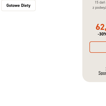
15 dań
Gotowe Diety
z podwyż
62
-30
Spo
Gotowe
Diety