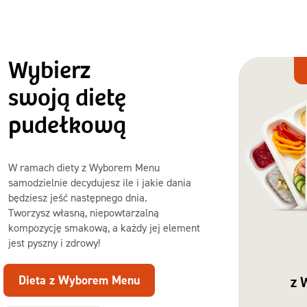
Wybierz
Dieta
z Wyborem
swoją dietę
Menu
pudełkową
W ramach diety z Wyborem Menu
samodzielnie decydujesz ile i jakie dania
będziesz jeść następnego dnia.
Tworzysz własną, niepowtarzalną
kompozycję smakową, a każdy jej element
jest pyszny i zdrowy!
Dieta z Wyborem Menu
z 