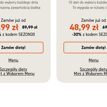
 do wyboru każdego dnia
10 dań do wyboru każde
szoną zawartością białka
To wygoda w niższej c
Zamów już od
Zamów już od
,99 zł
48,99 zł
89,99 zł
69
%
-30%
z kodem SEZON30
z kodem SEZ
Zamów dietę!
Zamów dietę!
Menu
Menu
Szczegóły diety
Szczegóły diet
rt z Wyborem Menu
Mini z Wyborem 
Nowość