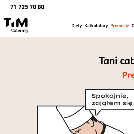
Sprawdź
71 725 70 80
Diety
Kalkulatory
Promocje
C
Tani ca
Pr