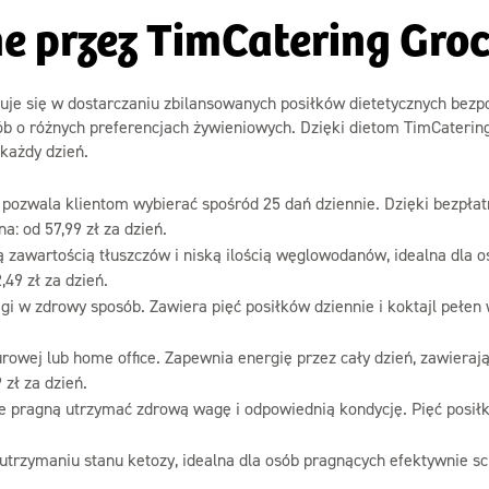
ne przez TimCatering Gr
zuje się w dostarczaniu zbilansowanych posiłków dietetycznych bezpo
sób o różnych preferencjach żywieniowych. Dzięki dietom TimCateri
 każdy dzień.
a pozwala klientom wybierać spośród 25 dań dziennie. Dzięki bezpł
a: od 57,99 zł za dzień.
 zawartością tłuszczów i niską ilością węglowodanów, idealna dla os
49 zł za dzień.
gi w zdrowy sposób. Zawiera pięć posiłków dziennie i koktajl pełen
owej lub home office. Zapewnia energię przez cały dzień, zawierają
 zł za dzień.
re pragną utrzymać zdrową wagę i odpowiednią kondycję. Pięć posiłk
 utrzymaniu stanu ketozy, idealna dla osób pragnących efektywnie sc