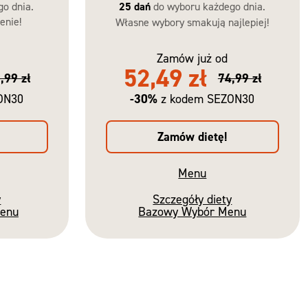
go dnia.
25 dań
do wyboru każdego dnia.
enie!
Własne wybory smakują najlepiej!
Zamów już od
52,49 zł
,99 zł
74,99 zł
-30%
ON30
z kodem SEZON30
Zamów dietę!
Menu
y
Szczegóły diety
Menu
Bazowy Wybór Menu