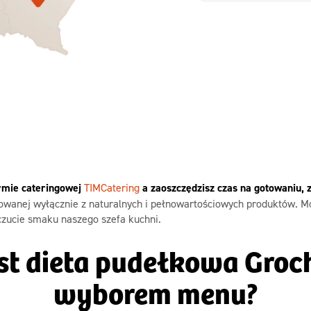
Zamów dietę!
Zamów dietę!
Menu
Menu
Szczegóły diet
zegóły diety 3xTAK
Standard
irmie cateringowej
TIMCatering
a zaoszczędzisz czas na gotowaniu, 
owanej wyłącznie z naturalnych i pełnowartościowych produktów. M
zucie smaku naszego szefa kuchni.
est dieta pudełkowa Gro
wyborem menu?