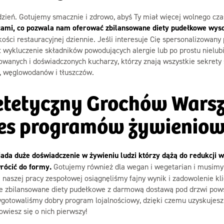
ień. Gotujemy smacznie i zdrowo, abyś Ty miał więcej wolnego czasu,
mi, co pozwala nam oferować zbilansowane diety pudełkowe wysok
kości restauracyjnej dziennie. Jeśli interesuje Cię spersonalizowan
t wykluczenie składników powodujących alergie lub po prostu nielub
wanych i doświadczonych kucharzy, którzy znają wszystkie sekrety 
k, węglowodanów i tłuszczów.
ietetyczny Grochów Wars
es programów żywienio
ada duże doświadczenie w żywieniu ludzi którzy dążą do redukcji w
wrócić do formy.
Gotujemy również dla wegan i wegetarian i musimy
 naszej pracy zespołowej osiągnęliśmy fajny wynik i zadowolenie klie
e zbilansowane diety pudełkowe z darmową dostawą pod drzwi powst
otowaliśmy dobry program lojalnościowy, dzięki czemu uzyskujesz r
wiesz się o nich pierwszy!