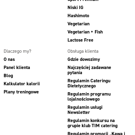
Niski IG
Hashimoto
Vegetarian
Vegetarian + Fish
Lactose Free
Dlaczego my?
Obsługa klienta
O nas
Gdzie dowozimy
Panel klienta
Najczęściej zadawane
pytania
Blog
Regulamin Cateringu
Kalkulator kalorii
Dietetycznego
Plany treningowe
Regulamin programu
lojalnościowego
Regulamin usługi
Newsletter
Regulamin konkursu na
grupie klub TIM catering
Regulamin promocji „Kawa i