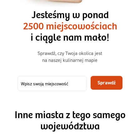
3 razy TAK
1500kcal - 2250kcal
Jesteśmy w ponad
3 sycące posiłki o większej objętości. Mniej dań,
2500 miejscowościach
ta sama wygoda!
i ciągle nam mało!
Zamów już od
Sprawdź, czy Twoja okolica jest
50,31 zł
73,99
na naszej kulinarnej mapie
-32%
TAK
Zamów dietę!
Sprawdź
Menu
Szczegóły diety 3xTAK
Inne miasta z tego samego
województwa