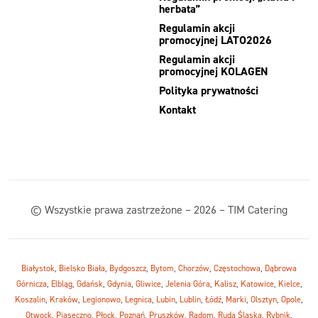
herbata”
Regulamin akcji
promocyjnej LATO2026
Regulamin akcji
promocyjnej KOLAGEN
Polityka prywatności
Kontakt
© Wszystkie prawa zastrzeżone – 2026 – TIM Catering
Białystok
,
Bielsko Biała
,
Bydgoszcz
,
Bytom
,
Chorzów
,
Częstochowa
,
Dąbrowa
Górnicza
,
Elbląg
,
Gdańsk
,
Gdynia
,
Gliwice
,
Jelenia Góra
,
Kalisz
,
Katowice
,
Kielce
,
Koszalin
,
Kraków
,
Legionowo
,
Legnica
,
Lubin
,
Lublin
,
Łódź
,
Marki
,
Olsztyn
,
Opole
,
Otwock
,
Piaseczno
,
Płock
,
Poznań
,
Pruszków
,
Radom
,
Ruda Śląska
,
Rybnik
,