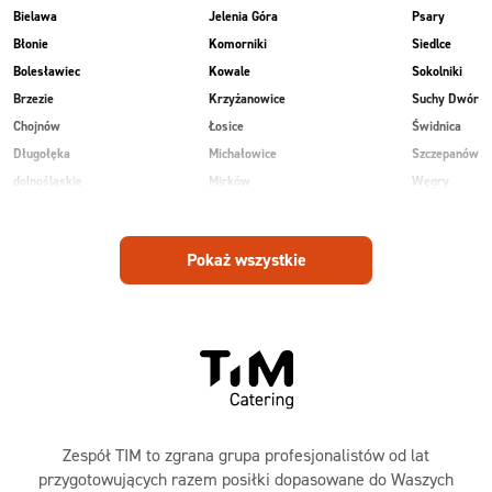
Bielawa
Jelenia Góra
Psary
Błonie
Komorniki
Siedlce
Bolesławiec
Kowale
Sokolniki
Brzezie
Krzyżanowice
Suchy Dwór
Chojnów
Łosice
Świdnica
Długołęka
Michałowice
Szczepanów
dolnośląskie
Mirków
Węgry
Głogów
Osiek
Wilkowice
Góra
Piekary
Wojnowice
Pokaż wszystkie
Jankowice
Piotrowice
Zespół TIM to zgrana grupa profesjonalistów od lat
przygotowujących razem posiłki dopasowane do Waszych