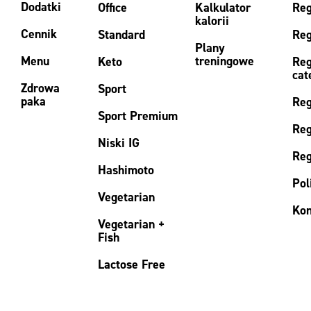
Dodatki
Office
Kalkulator
Reg
kalorii
Cennik
Standard
Reg
Plany
Menu
treningowe
Keto
Reg
cat
Zdrowa
Sport
paka
Reg
Sport Premium
Reg
Niski IG
Reg
Hashimoto
Pol
Vegetarian
Kon
Vegetarian +
Fish
Lactose Free