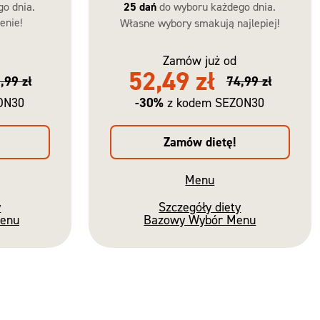
go dnia.
25 dań
do wyboru każdego dnia.
enie!
Własne wybory smakują najlepiej!
Zamów już od
52,49 zł
,99 zł
74,99 zł
-30%
ON30
z kodem SEZON30
Zamów dietę!
Menu
y
Szczegóły diety
Menu
Bazowy Wybór Menu