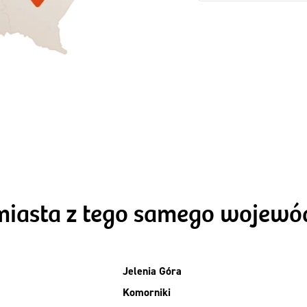
Zamów dietę!
Zamów dietę!
Menu
Menu
Szczegóły diet
zegóły diety 3xTAK
Standard
miasta z tego samego wojew
Jelenia Góra
Komorniki