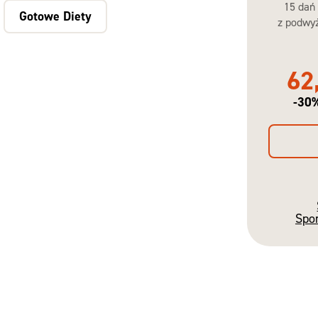
15 dań
Gotowe Diety
z podwyż
62
-30
Spo
Gotowe
Diety