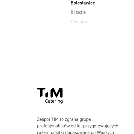
Bolesławiec
Brzezie
Chojnów
Długołęka
dolnośląskie
Głogów
Góra
Jankowice
Zespół TIM to zgrana grupa
profesjonalistów od lat przygotowujących
razem posiłki dopasowane do Waszych