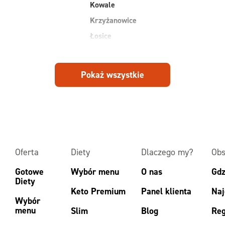
Kowale
Krzyżanowice
Łosice
Michałowice
Mirków
Pokaż wszystkie
Osiek
Piekary
Piotrowice
Oferta
Diety
Dlaczego my?
Obs
Gotowe
Wybór menu
O nas
Gdz
Diety
Keto Premium
Panel klienta
Naj
Wybór
menu
Slim
Blog
Reg