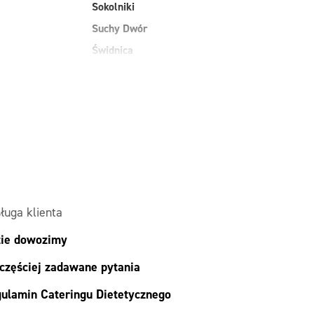
Sokolniki
Suchy Dwór
Świdnica
Szczepanów
Węgry
Wilkowice
Wojnowice
ługa klienta
ie dowozimy
częściej zadawane pytania
ulamin Cateringu Dietetycznego