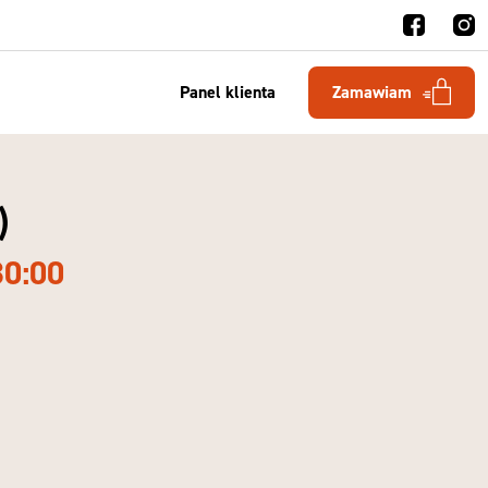
Panel klienta
Zamawiam
)
30:00