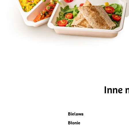
Szc
Inne 
Bielawa
Błonie