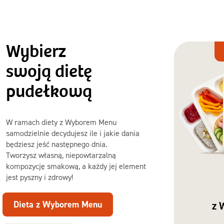
Wybierz
Dieta
z Wyborem
swoją dietę
Menu
pudełkową
W ramach diety z Wyborem Menu
samodzielnie decydujesz ile i jakie dania
będziesz jeść następnego dnia.
Tworzysz własną, niepowtarzalną
kompozycję smakową, a każdy jej element
jest pyszny i zdrowy!
Dieta z Wyborem Menu
z 