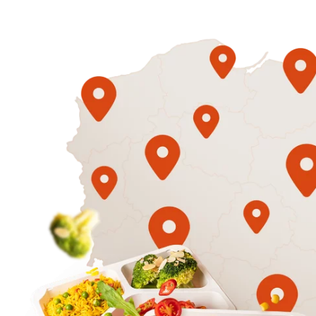
1500
3 sycące p
Mniej
50