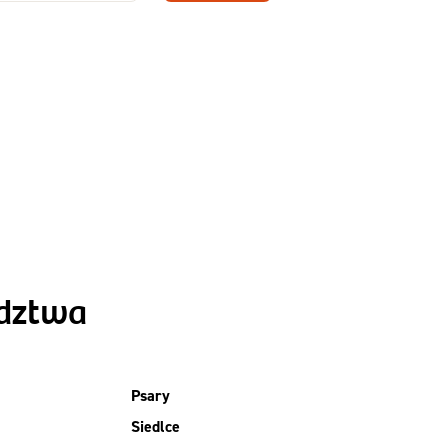
Zamów dietę!
Menu
y
Szczegóły diety
Slim
ództwa
Psary
Siedlce