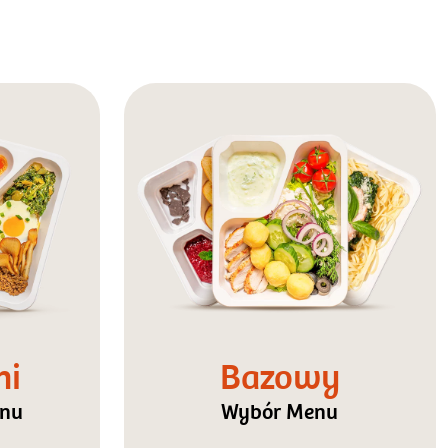
ni
Bazowy
enu
Wybór Menu