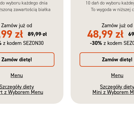
 do wyboru każdego dnia
10 dań do wyboru każde
szoną zawartością białka
To wygoda w niższej c
Zamów już od
Zamów już od
,99 zł
48,99 zł
89,99 zł
69
%
-30%
z kodem SEZON30
z kodem SEZ
Zamów dietę!
Zamów dietę!
Menu
Menu
Szczegóły diety
Szczegóły diet
rt z Wyborem Menu
Mini z Wyborem 
Nowość