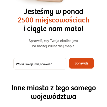
3 razy TAK
1500kcal - 2250kcal
Jesteśmy w ponad
3 sycące posiłki o większej objętości. Mniej dań,
2500 miejscowościach
ta sama wygoda!
i ciągle nam mało!
Zamów już od
Sprawdź, czy Twoja okolica jest
50,31 zł
73,99
na naszej kulinarnej mapie
-32%
TAK
Zamów dietę!
Sprawdź
Menu
Szczegóły diety 3xTAK
Inne miasta z tego samego
województwa