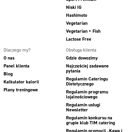
Niski IG
Hashimoto
Vegetarian
Vegetarian + Fish
Lactose Free
Dlaczego my?
Obsługa klienta
O nas
Gdzie dowozimy
Panel klienta
Najczęściej zadawane
pytania
Blog
Regulamin Cateringu
Kalkulator kalorii
Dietetycznego
Plany treningowe
Regulamin programu
lojalnościowego
Regulamin usługi
Newsletter
Regulamin konkursu na
grupie klub TIM catering
Regulamin promocji „Kawa i