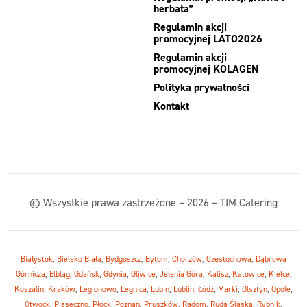
herbata”
Regulamin akcji
promocyjnej LATO2026
Regulamin akcji
promocyjnej KOLAGEN
Polityka prywatności
Kontakt
© Wszystkie prawa zastrzeżone – 2026 – TIM Catering
Białystok
,
Bielsko Biała
,
Bydgoszcz
,
Bytom
,
Chorzów
,
Częstochowa
,
Dąbrowa
Górnicza
,
Elbląg
,
Gdańsk
,
Gdynia
,
Gliwice
,
Jelenia Góra
,
Kalisz
,
Katowice
,
Kielce
,
Koszalin
,
Kraków
,
Legionowo
,
Legnica
,
Lubin
,
Lublin
,
Łódź
,
Marki
,
Olsztyn
,
Opole
,
Otwock
,
Piaseczno
,
Płock
,
Poznań
,
Pruszków
,
Radom
,
Ruda Śląska
,
Rybnik
,